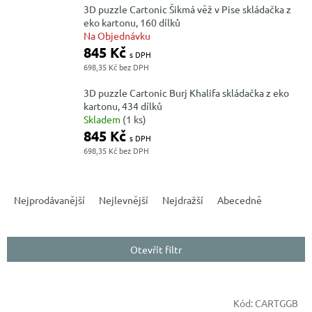
3D puzzle Cartonic Šikmá věž v Pise skládačka z
eko kartonu, 160 dílků
Na Objednávku
845 Kč
698,35 Kč
3D puzzle Cartonic Burj Khalifa skládačka z eko
kartonu, 434 dílků
Skladem
(1 ks)
845 Kč
698,35 Kč
Ř
a
Nejprodávanější
Nejlevnější
Nejdražší
Abecedně
z
e
n
Otevřít filtr
í
p
r
V
o
Kód:
CARTGGB
ý