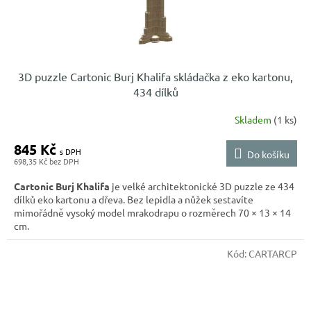
3D puzzle Cartonic Burj Khalifa skládačka z eko kartonu,
434 dílků
Skladem
(1 ks)
845 Kč
Do košíku
698,35 Kč
Cartonic Burj Khalifa
je velké architektonické 3D puzzle ze 434
dílků eko kartonu a dřeva. Bez lepidla a nůžek sestavíte
mimořádně vysoký model mrakodrapu o rozměrech 70 × 13 × 14
cm.
Kód:
CARTARCP