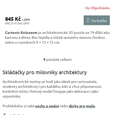
Na Objednávku
845 Kč
Do košíku
698,35 Kč
Cartonic Koloseum
je architektonické 3D puzzle ze 74 dílků eko
kartonu a dřeva. Bez lepidla a nůžek sestavíte slavnou římskou
arénu o rozměrech 9 × 15 × 15 cm.
9
položek celkem
O
v
l
Skládačky pro milovníky architektury
á
d
Architektonické motivy se hodí jako dárek pro cestovatele,
a
studenty architektury i pro každého, kdo si chce připomenout
c
konkrétní místo. Hotový model funguje jako dekorace i jako
í
vzpomínka.
p
r
Prohlédněte si také
sochy a umění
nebo
dárky pro muže
.
v