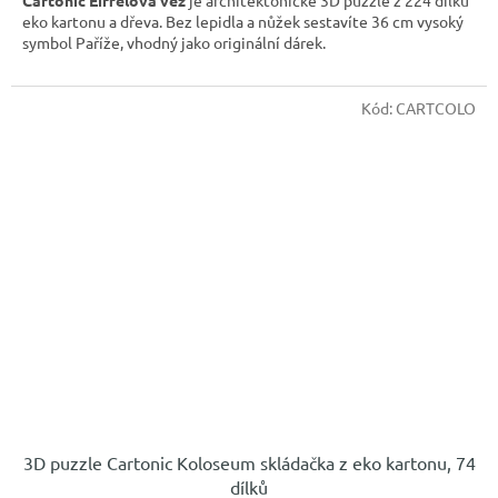
Cartonic Eiffelova věž
je architektonické 3D puzzle z 224 dílků
eko kartonu a dřeva. Bez lepidla a nůžek sestavíte 36 cm vysoký
symbol Paříže, vhodný jako originální dárek.
Kód:
CARTCOLO
3D puzzle Cartonic Koloseum skládačka z eko kartonu, 74
dílků