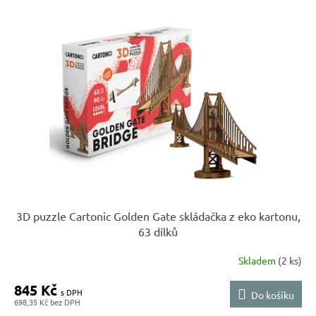
d
p
u
i
k
s
t
p
ů
r
o
d
u
k
t
ů
3D puzzle Cartonic Golden Gate skládačka z eko kartonu,
63 dílků
Skladem
(2 ks)
845 Kč
Do košíku
698,35 Kč