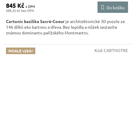
845 Kč
Do košíku
698,35 Kč
Cartonic bazilika Sacré-Coeur
je architektonické 3D puzzle ze
146 dílků eko kartonu a dřeva. Bez lepidla a nůžek sestavíte
známou dominantu pařížského Montmartru.
Kód:
CARTNOTRE
NOALE výběr