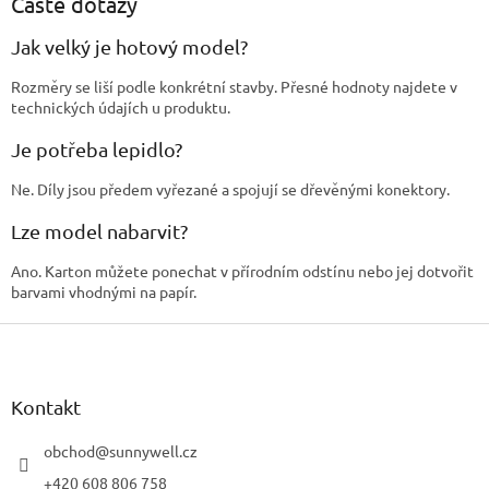
k
Časté dotazy
y
v
Jak velký je hotový model?
ý
p
Rozměry se liší podle konkrétní stavby. Přesné hodnoty najdete v
i
technických údajích u produktu.
s
u
Je potřeba lepidlo?
Ne. Díly jsou předem vyřezané a spojují se dřevěnými konektory.
Lze model nabarvit?
Ano. Karton můžete ponechat v přírodním odstínu nebo jej dotvořit
barvami vhodnými na papír.
Z
á
p
a
Kontakt
t
í
obchod
@
sunnywell.cz
+420 608 806 758