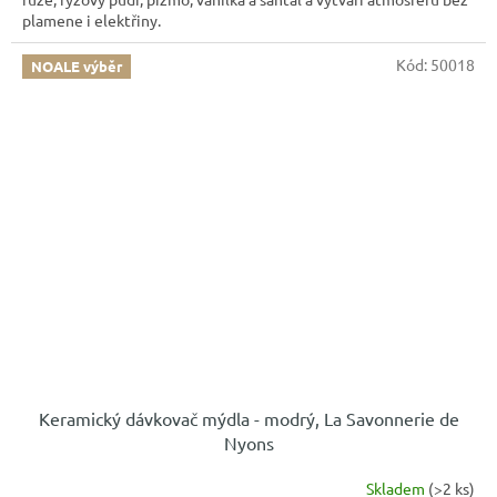
plamene i elektřiny.
Kód:
50018
NOALE výběr
Keramický dávkovač mýdla - modrý, La Savonnerie de
Nyons
Skladem
(>2 ks)