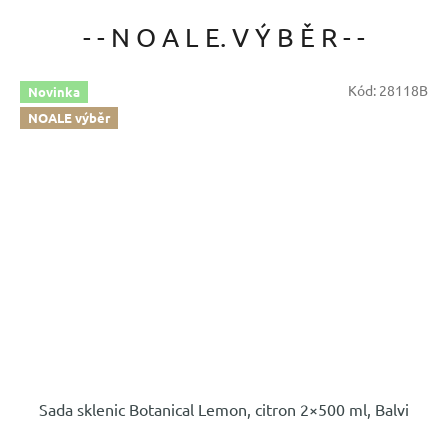
- - N O A L E. V Ý B Ě R - -
Kód:
28118B
Novinka
NOALE výběr
Sada sklenic Botanical Lemon, citron 2×500 ml, Balvi