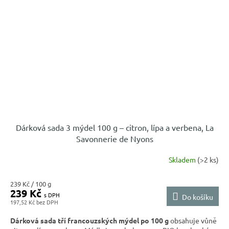
Dárková sada 3 mýdel 100 g – citron, lípa a verbena, La
Savonnerie de Nyons
Skladem
(>2 ks)
Měrná
239 Kč / 100 g
239 Kč
cena:
Do košíku
197,52 Kč
Dárková sada tří francouzských mýdel po 100 g
obsahuje vůně