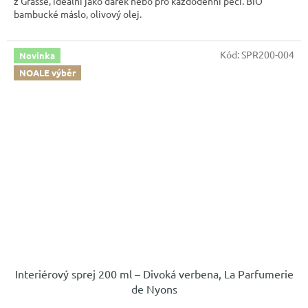
z Grasse, ideální jako dárek nebo pro každodenní péči. BIO
bambucké máslo, olivový olej.
Kód:
SPR200-004
Novinka
NOALE výběr
Interiérový sprej 200 ml – Divoká verbena, La Parfumerie
de Nyons