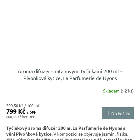
Aroma difuzér s ratanovými tyčinkami 200 ml –
Pivoňková kytice, La Parfumerie de Nyons
Skladem
(>2 ks)
Měrná
399,50 Kč / 100 ml
799 Kč
cena:
Do košíku
660,33 Kč
Tyčinkový aroma difuzér 200 ml La Parfumerie de Nyons s
vůní Pivoňková kytice.
V kompozici se objevuje jasmín, fialka,
růže, rýžový pudr, pižmo, vanilka a santal a vytváří atmosféru bez