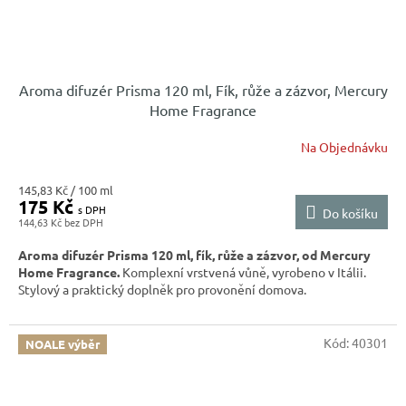
Aroma difuzér Prisma 120 ml, Fík, růže a zázvor, Mercury
Home Fragrance
Na Objednávku
Měrná
145,83 Kč / 100 ml
175 Kč
cena:
Do košíku
144,63 Kč
Aroma difuzér Prisma 120 ml, fík, růže a zázvor, od Mercury
Home Fragrance.
Komplexní vrstvená vůně, vyrobeno v Itálii.
Stylový a praktický doplněk pro provonění domova.
Kód:
40301
NOALE výběr