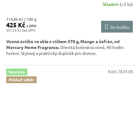
Skladem
(>2 ks)
Měrná
114,86 Kč / 100 g
425 Kč
cena:
Do košíku
351,24 Kč
Vonná svíčka ve skle s víčkem 370 g, Mango a šafrán, od
Mercury Home Fragrance.
Dřevitá kořeněná vůně, 40 hodin
hoření. Stylový a praktický doplněk pro domov.
Kód:
28243B
Novinka
NOALE výběr