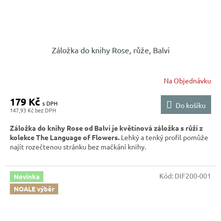
Záložka do knihy Rose, růže, Balvi
Na Objednávku
179 Kč
Do košíku
147,93 Kč
Záložka do knihy Rose od Balvi je květinová záložka s růží z
kolekce The Language of Flowers.
Lehký a tenký profil pomůže
najít rozečtenou stránku bez mačkání knihy.
Kód:
DIF200-001
Novinka
NOALE výběr