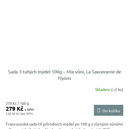
Sada 3 tuhých mýdel 100g – Mix vůní, La Savonnerie de
Nyons
Skladem
(>2 ks)
Měrná
279 Kč / 100 g
279 Kč
cena:
Do košíku
230,58 Kč
Francouzská sada tří přírodních mýdel po 100 g s různými vůněmi