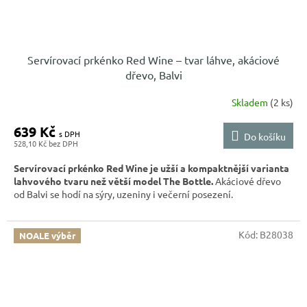
Servírovací prkénko Red Wine – tvar láhve, akáciové
dřevo, Balvi
Skladem
(2 ks)
639 Kč
Do košíku
528,10 Kč
Servírovací prkénko Red Wine je užší a kompaktnější varianta
lahvového tvaru než větší model The Bottle.
Akáciové dřevo
od Balvi se hodí na sýry, uzeniny i večerní posezení.
Kód:
B28038
NOALE výběr