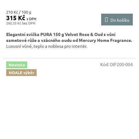
Měrná
210 Kč / 100 g
315 Kč
cena:
Do košíku
260,33 Kč
Elegantní svíčka PURA 150 g Velvet Rose & Oud s vůní
sametové růže a vzácného oudu od Mercury Home Fragrance.
Luxusní vůně, teplo a noblesa pro interiér.
Kód:
DIF200-004
Novinka
NOALE výběr