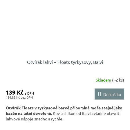
Otvírák lahví – Floats tyrkysový, Balvi
Skladem
(>2 ks)
139 Kč
Do košíku
114,88 Kč
Otvírák Floats v tyrkysové barvě připomíná moře stejně jako
bazén na letní dovolené.
Kov a silikon od Balvi zvládne otevřít
lahvové nápoje snadno a rychle.