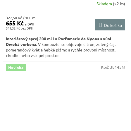
Skladem
(>2 ks)
Měrná
327,50 Kč / 100 ml
655 Kč
cena:
Do košíku
541,32 Kč
Interiérový sprej 200 ml La Parfumerie de Nyons s vůní
Divoká verbena.
V kompozici se objevuje citron, zelený čaj,
pomerančový květ a hebké pižmo a rychle provoní místnost,
chodbu nebo vstupní prostor.
Kód:
38145M
Novinka