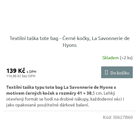
Textilní taška tote bag - Černé kočky, La Savonnerie de
Nyons
Skladem
(>2 ks)
139 Kč
Do košíku
114,88 Kč
Textilní taška typu tote bag La Savonnerie de Nyons s
motivem černých koček a rozměry 41 × 38
,5 cm. Lehký
otevřený formát se hodí na drobné nákupy, každodenní věci i
jako opakovaně použitelné dárkové balení.
Kód:
30627B60