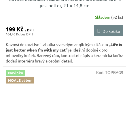
just better, 21 × 14,8 cm
Skladem
(>2 ks)
199 Kč
Do košíku
164,46 Kč
Kovová dekorativní tabulka s veselým anglickým citátem
„Life is
just better when I’m with my cat“
je ideální doplněk pro
milovníky koček. Barevný rám, kontrastní nápis a keramická kočka
dodají interiéru hravý a osobní detail.
Kód:
TOPBAG9
Novinka
NOALE výběr