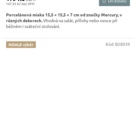
Do košíku
147,93 Kč
Porcelánová miska 15,5 × 15,5 × 7 cm od značky Mercury, v
různých dekorech.
Vhodná na salát, přílohy nebo ovoce při
běžném i sváteční stolování.
BARVU VÝROBKU UVEĎTE DO POZNÁMKY V OBJEDNÁVCE.
Kód:
B28039
NOALE výběr