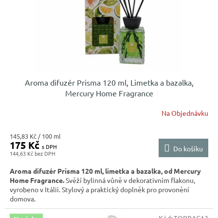
Aroma difuzér Prisma 120 ml, Limetka a bazalka,
Mercury Home Fragrance
Na Objednávku
Měrná
145,83 Kč / 100 ml
175 Kč
cena:
Do košíku
144,63 Kč
Aroma difuzér Prisma 120 ml, limetka a bazalka, od Mercury
Home Fragrance.
Svěží bylinná vůně v dekorativním flakonu,
vyrobeno v Itálii. Stylový a praktický doplněk pro provonění
domova.