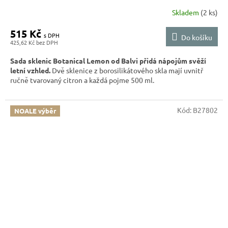
Skladem
(2 ks)
515 Kč
Do košíku
425,62 Kč
Sada sklenic Botanical Lemon od Balvi přidá nápojům svěží
letní vzhled.
Dvě sklenice z borosilikátového skla mají uvnitř
ručně tvarovaný citron a každá pojme 500 ml.
Kód:
B27802
NOALE výběr