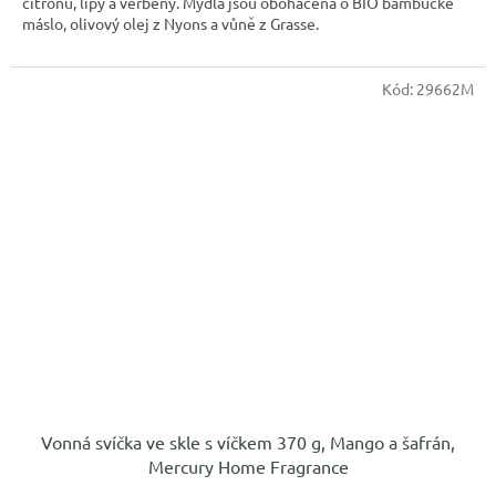
citronu, lípy a verbeny. Mýdla jsou obohacena o BIO bambucké
máslo, olivový olej z Nyons a vůně z Grasse.
Kód:
29662M
Vonná svíčka ve skle s víčkem 370 g, Mango a šafrán,
Mercury Home Fragrance