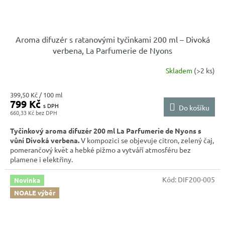
Aroma difuzér s ratanovými tyčinkami 200 ml – Divoká
verbena, La Parfumerie de Nyons
Skladem
(>2 ks)
Měrná
399,50 Kč / 100 ml
799 Kč
cena:
Do košíku
660,33 Kč
Tyčinkový aroma difuzér 200 ml La Parfumerie de Nyons s
vůní Divoká verbena.
V kompozici se objevuje citron, zelený čaj,
pomerančový květ a hebké pižmo a vytváří atmosféru bez
plamene i elektřiny.
Kód:
DIF200-005
Novinka
NOALE výběr