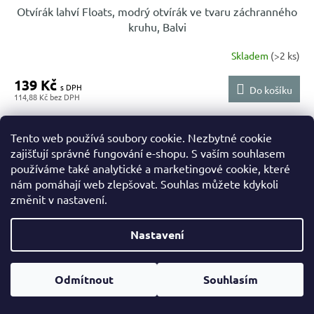
Otvírák lahví Floats, modrý otvírák ve tvaru záchranného
kruhu, Balvi
Skladem
(>2 ks)
139 Kč
Do košíku
114,88 Kč
Modrý otvírák lahví Floats ve tvaru záchranného kruhu.
Lehký
a praktický otvírák z plastu a kovu s letním motivem pro domácí
Tento web používá soubory cookie. Nezbytné cookie
bar, terasu i party. Design by: Balvi.
zajišťují správné fungování e-shopu. S vaším souhlasem
používáme také analytické a marketingové cookie, které
nám pomáhají web zlepšovat. Souhlas můžete kdykoli
Kód:
B27982
NOALE výběr
změnit v nastavení.
Nastavení
Odmítnout
Souhlasím