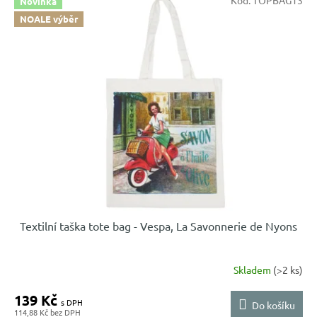
Kód:
TOPBAG13
Novinka
NOALE výběr
Textilní taška tote bag - Vespa, La Savonnerie de Nyons
Skladem
(>2 ks)
139 Kč
Do košíku
114,88 Kč