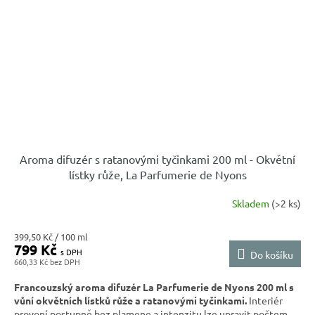
Aroma difuzér s ratanovými tyčinkami 200 ml - Okvětní
lístky růže, La Parfumerie de Nyons
Skladem
(>2 ks)
Měrná
399,50 Kč / 100 ml
799 Kč
cena:
Do košíku
660,33 Kč
Francouzský aroma difuzér La Parfumerie de Nyons 200 ml s
vůní okvětních lístků růže a ratanovými tyčinkami.
Interiér
provoní postupně bez plamene a intenzitu lze upravit počtem