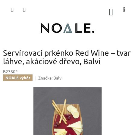
Přejít
na
NÁKUP
obsah
KOŠÍK
Servírovací prkénko Red Wine – tvar
láhve, akáciové dřevo, Balvi
B27802
Značka:
Balvi
NOALE výběr