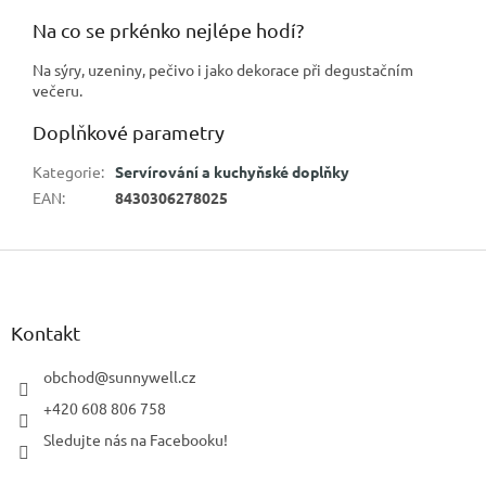
Na co se prkénko nejlépe hodí?
Na sýry, uzeniny, pečivo i jako dekorace při degustačním
večeru.
Doplňkové parametry
Kategorie
:
Servírování a kuchyňské doplňky
EAN
:
8430306278025
Z
á
p
a
Kontakt
t
í
obchod
@
sunnywell.cz
+420 608 806 758
Sledujte nás na Facebooku!