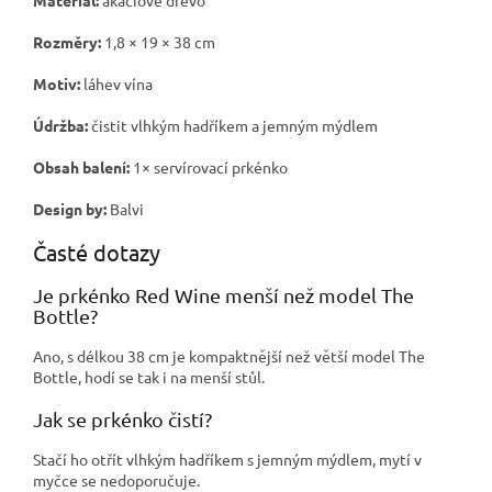
Rozměry:
1,8 × 19 × 38 cm
Motiv:
láhev vína
Údržba:
čistit vlhkým hadříkem a jemným mýdlem
Obsah balení:
1× servírovací prkénko
Design by:
Balvi
Časté dotazy
Je prkénko Red Wine menší než model The
Bottle?
Ano, s délkou 38 cm je kompaktnější než větší model The
Bottle, hodí se tak i na menší stůl.
Jak se prkénko čistí?
Stačí ho otřít vlhkým hadříkem s jemným mýdlem, mytí v
myčce se nedoporučuje.