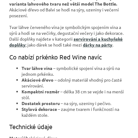
varianta lahvového tvaru než větší model The Bottle.
Akáciové dřevo od Balvi se hodí na sýry, uzeniny i večerní
posezení.
Tvar láhve červeného vína je symbolickým spojením vína a
sýrů a hodí se na večírky, degustační večery i jako dekorace.
Další doplňky najdete v kategorii
servírování a kuchyňské
doplňky
; jako dárek se hodí také mezi
dárky na párty
.
Co nabízí prkénko Red Wine navíc
Tvar láhve vína
– symbolické spojení vína a sýrů na
jednom prkénku.
Akáciové dřevo
– odolný materiál vhodný pro časté
servírování.
Kompaktní rozměr
– délka 38 cm se vejde i na menší
stůl.
Dostatek prostoru
– na sýry, uzeniny i pečivo.
Stylová dekorace
– zaujme tvarem i funkčností na
každém stole.
Technické údaje
Materiál:
akáciové dřevo