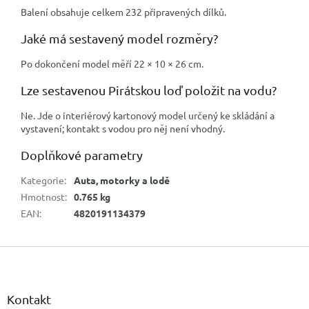
Balení obsahuje celkem 232 připravených dílků.
Jaké má sestavený model rozměry?
Po dokončení model měří 22 × 10 × 26 cm.
Lze sestavenou Pirátskou loď položit na vodu?
Ne. Jde o interiérový kartonový model určený ke skládání a
vystavení; kontakt s vodou pro něj není vhodný.
Doplňkové parametry
Kategorie
:
Auta, motorky a lodě
Hmotnost
:
0.765 kg
EAN
:
4820191134379
Z
á
p
a
Kontakt