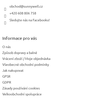
t
í
obchod
@
sunnywell.cz
+420 608 806 758
Sledujte nás na Facebooku!
Informace pro vás
O nás
Způsob dopravy a balné
Vrácení zboží / Moje objednávka
Všeobecné obchodní podmínky
Jak nakupovat
GPSR
GDPR
Zásady používání cookies
Velkoobchodní spolupráce