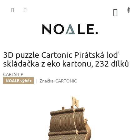
Přejít
na
NÁKUP
obsah
KOŠÍK
3D puzzle Cartonic Pirátská loď
skládačka z eko kartonu, 232 dílků
CARTSHIP
Značka:
CARTONIC
NOALE výběr