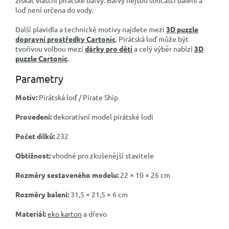
loď není určena do vody.
Další plavidla a technické motivy najdete mezi
3D puzzle
dopravní prostředky Cartonic
. Pirátská loď může být
tvořivou volbou mezi
dárky pro děti
a celý výběr nabízí
3D
puzzle Cartonic
.
Parametry
Motiv:
Pirátská loď / Pirate Ship
Provedení:
dekorativní model pirátské lodi
Počet dílků:
232
Obtížnost:
vhodné pro zkušenější stavitele
Rozměry sestaveného modelu:
22 × 10 × 26 cm
Rozměry balení:
31,5 × 21,5 × 6 cm
Materiál:
eko karton
a dřevo