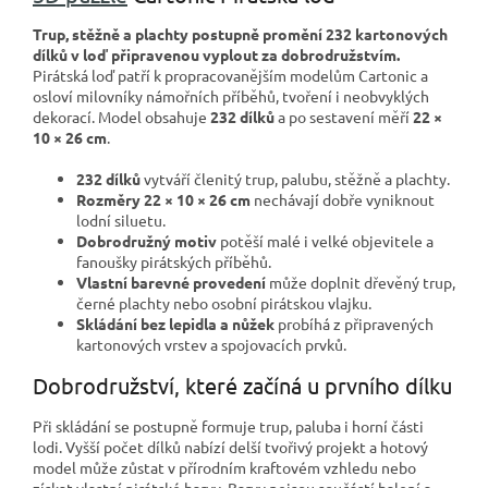
Trup, stěžně a plachty postupně promění 232 kartonových
dílků v loď připravenou vyplout za dobrodružstvím.
Pirátská loď patří k propracovanějším modelům Cartonic a
osloví milovníky námořních příběhů, tvoření i neobvyklých
dekorací. Model obsahuje
232 dílků
a po sestavení měří
22 ×
10 × 26 cm
.
232 dílků
vytváří členitý trup, palubu, stěžně a plachty.
Rozměry 22 × 10 × 26 cm
nechávají dobře vyniknout
lodní siluetu.
Dobrodružný motiv
potěší malé i velké objevitele a
fanoušky pirátských příběhů.
Vlastní barevné provedení
může doplnit dřevěný trup,
černé plachty nebo osobní pirátskou vlajku.
Skládání bez lepidla a nůžek
probíhá z připravených
kartonových vrstev a spojovacích prvků.
Dobrodružství, které začíná u prvního dílku
Při skládání se postupně formuje trup, paluba i horní části
lodi. Vyšší počet dílků nabízí delší tvořivý projekt a hotový
model může zůstat v přírodním kraftovém vzhledu nebo
získat vlastní pirátské barvy. Barvy nejsou součástí balení a