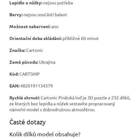
Lepidlo a nůžky:
nejsou potřeba
Barvy:
nejsou součástí balení
Možnost nabarvení:
ano
Orientační doba skládání:
přibližně 60 minut
Značka:
Cartonic
Země původu:
Ukrajina
Kód:
CARTSHIP
EAN:
4820191134379
Rychlé shrnutí:
Cartonic Pirátská loď je 3D puzzle z 232 dílků,
ze kterých bez lepidla a nůžek sestavíte propracovaný
námořní model s dobrodružnou atmosférou.
Časté dotazy
Kolik dílků model obsahuje?