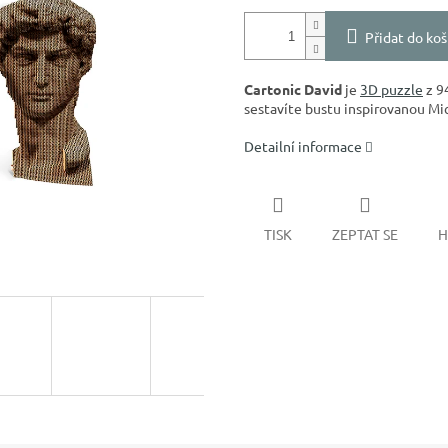
Přidat do koš
Cartonic David
je
3D puzzle
z 9
sestavíte bustu inspirovanou Mi
Detailní informace
TISK
ZEPTAT SE
H