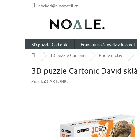
Přejít
obchod@sunnywell.cz
na
obsah
3D puzzle Cartonic
Francouzská mýdla a kosmeti
Domů
3D puzzle Cartonic
Podle motivu
3D puzzle Cartonic David sklá
Značka:
CARTONIC