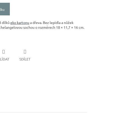
íku
4 dílků
eko kartonu
a dřeva. Bez lepidla a nůžek
chelangelovou sochou o rozměrech 18 × 11,7 × 16 cm.
LÍDAT
SDÍLET