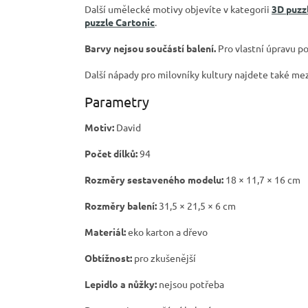
Další umělecké motivy objevíte v kategorii
3D puzz
puzzle Cartonic
.
Barvy nejsou součástí balení.
Pro vlastní úpravu po
Další nápady pro milovníky kultury najdete také me
Parametry
Motiv:
David
Počet dílků:
94
Rozměry sestaveného modelu:
18 × 11,7 × 16 cm
Rozměry balení:
31,5 × 21,5 × 6 cm
Materiál:
eko karton a dřevo
Obtížnost:
pro zkušenější
Lepidlo a nůžky:
nejsou potřeba