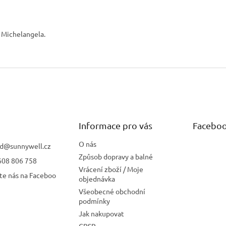
 Michelangela.
Informace pro vás
Facebo
O nás
d
@
sunnywell.cz
Způsob dopravy a balné
608 806 758
Vrácení zboží / Moje
te nás na Faceboo
objednávka
Všeobecné obchodní
podmínky
Jak nakupovat
GPSR