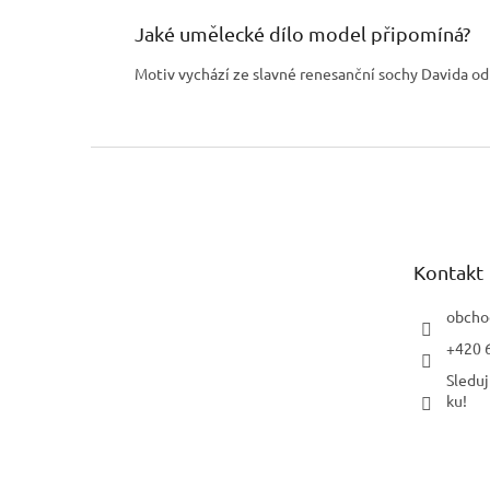
Jaké umělecké dílo model připomíná?
Motiv vychází ze slavné renesanční sochy Davida od
Z
á
p
a
t
Kontakt
í
obcho
+420 
Sleduj
ku!