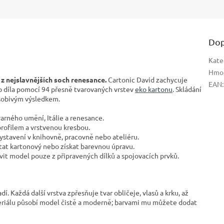
Dop
Kate
Hmo
 z nejslavnějších soch renesance.
Cartonic David zachycuje
EAN
:
o díla pomocí 94 přesně tvarovaných vrstev
eko kartonu
. Skládání
ůsobivým výsledkem.
arného umění, Itálie a renesance.
profilem a vrstvenou kresbou.
ystavení v knihovně, pracovně nebo ateliéru.
at kartonový nebo získat barevnou úpravu.
it model pouze z připravených dílků a spojovacích prvků.
í. Každá další vrstva zpřesňuje tvar obličeje, vlasů a krku, až
eriálu působí model čistě a moderně; barvami mu můžete dodat