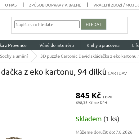
O NÁS
ZPŮSOB DOPRAVY A BALNÉ
VRÁCENÍ ZBOŽÍ / MOJE
HLEDAT
ka z Provence
Vůně do interiéru
Knihy a pracovna
Lif
Sochy a umění
3D puzzle Cartonic David skládačka z eko kartonu, 
dačka z eko kartonu, 94 dílků
CARTDAV
845 Kč
698,35 Kč
Měrná
cena:
Skladem
(1 ks)
Můžeme doručit do:
7.8.2026