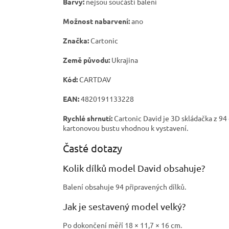
Barvy:
nejsou součástí balení
Možnost nabarvení:
ano
Značka:
Cartonic
Země původu:
Ukrajina
Kód:
CARTDAV
EAN:
4820191133228
Rychlé shrnutí:
Cartonic David je 3D skládačka z 94
kartonovou bustu vhodnou k vystavení.
Časté dotazy
Kolik dílků model David obsahuje?
Balení obsahuje 94 připravených dílků.
Jak je sestavený model velký?
Po dokončení měří 18 × 11,7 × 16 cm.