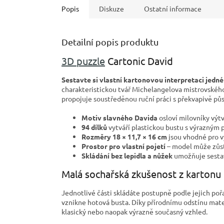
Popis
Diskuze
Ostatní informace
Detailní popis produktu
3D puzzle
Cartonic David
Sestavte si vlastní kartonovou interpretaci jedné
charakteristickou tvář Michelangelova mistrovskéh
propojuje soustředěnou ruční práci s překvapivě p
Motiv slavného Davida
osloví milovníky výtv
94 dílků
vytváří plastickou bustu s výrazným 
Rozměry 18 × 11,7 × 16 cm
jsou vhodné pro v
Prostor pro vlastní pojetí
– model může zůst
Skládání bez lepidla a nůžek
umožňuje sestav
Malá sochařská zkušenost z kartonu
Jednotlivé části skládáte postupně podle jejich pořad
vznikne hotová busta. Díky přírodnímu odstínu mat
klasický nebo naopak výrazně současný vzhled.