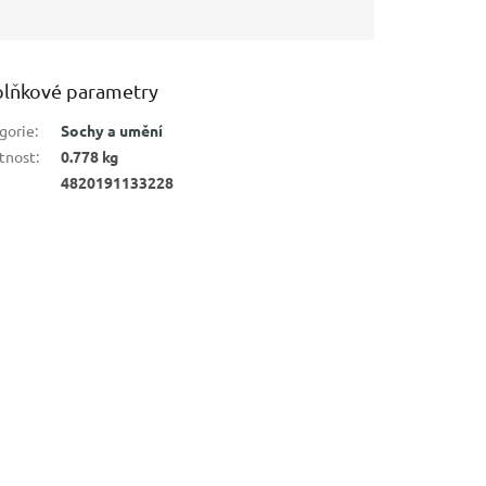
lňkové parametry
gorie
:
Sochy a umění
tnost
:
0.778 kg
4820191133228