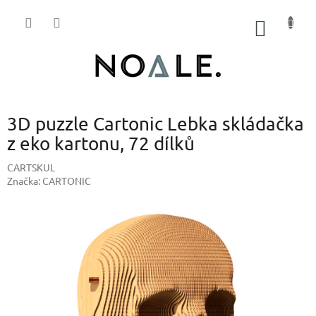
Přejít
na
NÁKUP
obsah
KOŠÍK
3D puzzle Cartonic Lebka skládačka
z eko kartonu, 72 dílků
CARTSKUL
Značka:
CARTONIC