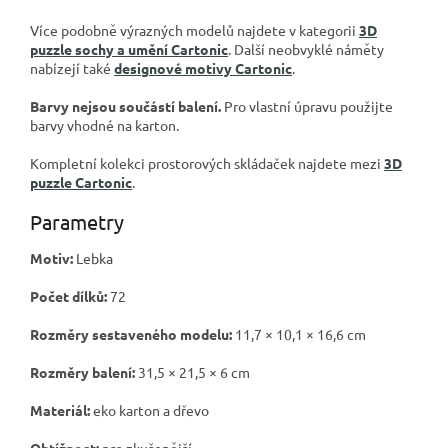
Více podobně výrazných modelů najdete v kategorii
3D
puzzle sochy a umění Cartonic
. Další neobvyklé náměty
nabízejí také
designové motivy Cartonic
.
Barvy nejsou součástí balení.
Pro vlastní úpravu použijte
barvy vhodné na karton.
Kompletní kolekci prostorových skládaček najdete mezi
3D
puzzle Cartonic
.
Parametry
Motiv:
Lebka
Počet dílků:
72
Rozměry sestaveného modelu:
11,7 × 10,1 × 16,6 cm
Rozměry balení:
31,5 × 21,5 × 6 cm
Materiál:
eko karton a dřevo