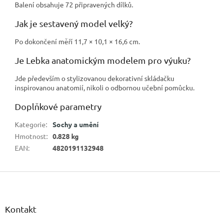
Balení obsahuje 72 připravených dílků.
Jak je sestavený model velký?
Po dokončení měří 11,7 × 10,1 × 16,6 cm.
Je Lebka anatomickým modelem pro výuku?
Jde především o stylizovanou dekorativní skládačku
inspirovanou anatomií, nikoli o odbornou učební pomůcku.
Doplňkové parametry
Kategorie
:
Sochy a umění
Hmotnost
:
0.828 kg
EAN
:
4820191132948
Z
á
p
a
Kontakt
t