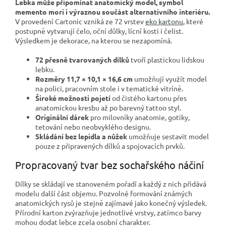
Lebka může připomínat anatomický model, symbol
memento mori i výraznou součást alternativního interiéru.
V provedení Cartonic vzniká ze 72 vrstev
eko kartonu
, které
postupně vytvarují čelo, oční důlky, lícní kosti i čelist.
Výsledkem je dekorace, na kterou se nezapomíná.
72 přesně tvarovaných dílků
tvoří plastickou lidskou
lebku.
Rozměry 11,7 × 10,1 × 16,6 cm
umožňují využít model
na polici, pracovním stole i v tematické vitríně.
Široké možnosti pojetí
od čistého kartonu přes
anatomickou kresbu až po barevný tattoo styl.
Originální dárek
pro milovníky anatomie, gotiky,
tetování nebo neobvyklého designu.
Skládání bez lepidla a nůžek
umožňuje sestavit model
pouze z připravených dílků a spojovacích prvků.
Propracovaný tvar bez sochařského náčiní
Dílky se skládají ve stanoveném pořadí a každý z nich přidává
modelu další část objemu. Pozvolné formování známých
anatomických rysů je stejně zajímavé jako konečný výsledek.
Přírodní karton zvýrazňuje jednotlivé vrstvy, zatímco barvy
mohou dodat lebce zcela osobní charakter.