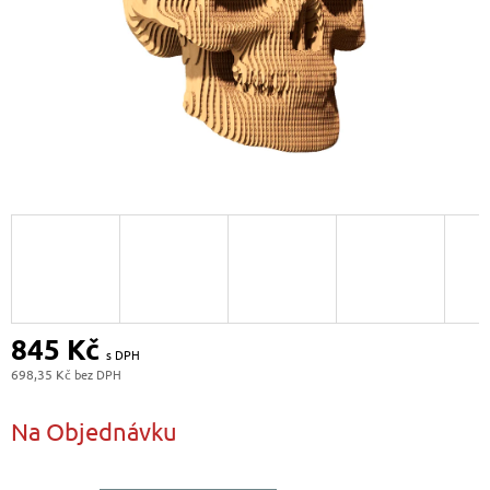
845 Kč
698,35 Kč
Měrná
cena:
Na Objednávku