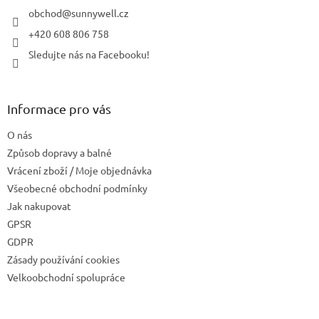
í
obchod
@
sunnywell.cz
+420 608 806 758
Sledujte nás na Facebooku!
Informace pro vás
O nás
Způsob dopravy a balné
Vrácení zboží / Moje objednávka
Všeobecné obchodní podmínky
Jak nakupovat
GPSR
GDPR
Zásady používání cookies
Velkoobchodní spolupráce