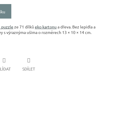
íku
 puzzle
ze 71 dílků
eko kartonu
a dřeva. Bez lepidla a
vy s výraznýma ušima o rozměrech 13 × 10 × 14 cm.
LÍDAT
SDÍLET