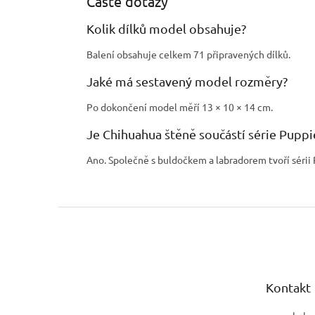
Časté dotazy
Kolik dílků model obsahuje?
Balení obsahuje celkem 71 připravených dílků.
Jaké má sestavený model rozměry?
Po dokončení model měří 13 × 10 × 14 cm.
Je Chihuahua štěně součástí série Puppi
Ano. Společně s buldočkem a labradorem tvoří sérii 
Z
á
p
a
t
Kontakt
í