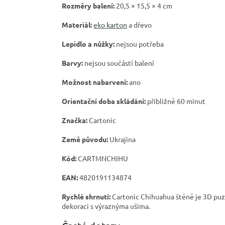
Rozměry balení:
20,5 × 15,5 × 4 cm
Materiál:
eko karton
a dřevo
Lepidlo a nůžky:
nejsou potřeba
Barvy:
nejsou součástí balení
Možnost nabarvení:
ano
Orientační doba skládání:
přibližně 60 minut
Značka:
Cartonic
Země původu:
Ukrajina
Kód:
CARTMNCHIHU
EAN:
4820191134874
Rychlé shrnutí:
Cartonic Chihuahua štěně je 3D puzzl
dekoraci s výraznýma ušima.