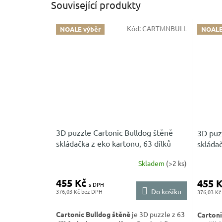
Související produkty
Kód:
CARTMNBULL
NOALE výběr
NOALE
3D puzzle Cartonic Bulldog štěně
3D puz
skládačka z eko kartonu, 63 dílků
skládač
Skladem
(>2 ks)
455 Kč
455 
Do košíku
376,03 Kč
376,03 Kč
Cartonic Bulldog štěně
je 3D puzzle z 63
Cartoni