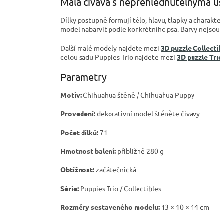
Malá čivava s nepřehlédnutelnýma u
Dílky postupně formují tělo, hlavu, tlapky a charak
model nabarvit podle konkrétního psa. Barvy nejsou 
Další malé modely najdete mezi
3D puzzle Collecti
celou sadu Puppies Trio najdete mezi
3D puzzle Tri
Parametry
Motiv:
Chihuahua štěně / Chihuahua Puppy
Provedení:
dekorativní model štěněte čivavy
Počet dílků:
71
Hmotnost balení:
přibližně 280 g
Obtížnost:
začátečnická
Série:
Puppies Trio / Collectibles
Rozměry sestaveného modelu:
13 × 10 × 14 cm