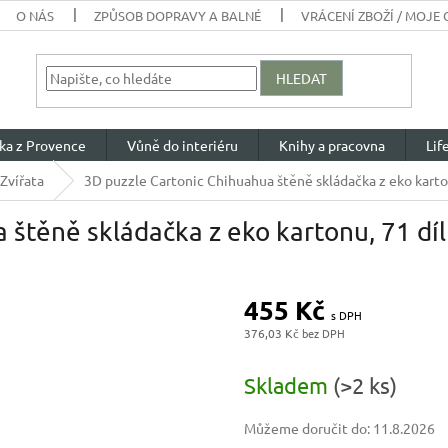
O NÁS
ZPŮSOB DOPRAVY A BALNÉ
VRÁCENÍ ZBOŽÍ / MOJE
HLEDAT
ka z Provence
Vůně do interiéru
Knihy a pracovna
Lif
Zvířata
3D puzzle Cartonic Chihuahua štěně skládačka z eko karto
 štěně skládačka z eko kartonu, 71 dí
455 Kč
376,03 Kč
Měrná
cena:
Skladem
(>2 ks)
Můžeme doručit do:
11.8.2026