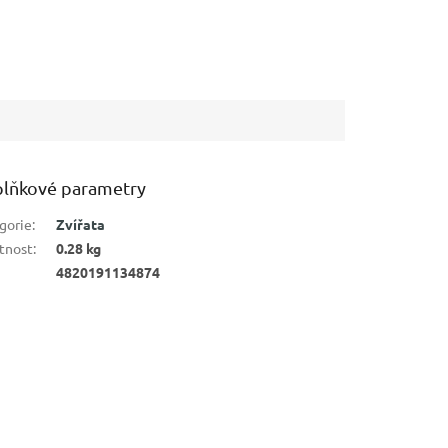
lňkové parametry
gorie
:
Zvířata
tnost
:
0.28 kg
4820191134874