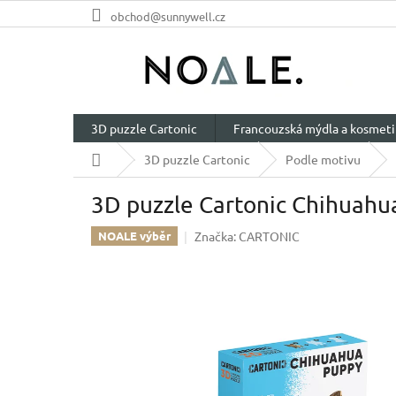
Přejít
obchod@sunnywell.cz
na
obsah
3D puzzle Cartonic
Francouzská mýdla a kosmeti
Domů
3D puzzle Cartonic
Podle motivu
3D puzzle Cartonic Chihuahua
Značka:
CARTONIC
NOALE výběr