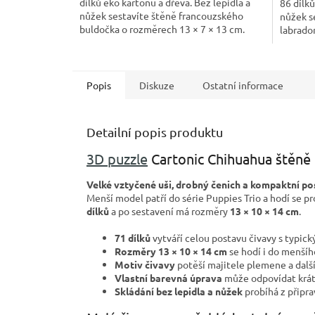
dílků eko kartonu a dřeva. Bez lepidla a
86 dílků
nůžek sestavíte štěně francouzského
nůžek s
buldočka o rozměrech 13 × 7 × 13 cm.
labrado
Popis
Diskuze
Ostatní informace
Detailní popis produktu
3D puzzle
Cartonic Chihuahua štěně
Velké vztyčené uši, drobný čenich a kompaktní p
Menší model patří do série Puppies Trio a hodí se 
dílků
a po sestavení má rozměry
13 × 10 × 14 cm
.
71 dílků
vytváří celou postavu čivavy s typic
Rozměry 13 × 10 × 14 cm
se hodí i do menšíh
Motiv čivavy
potěší majitele plemene a další
Vlastní barevná úprava
může odpovídat krátk
Skládání bez lepidla a nůžek
probíhá z připr