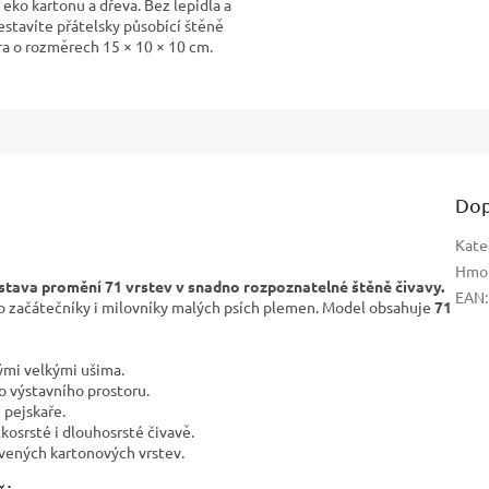
 eko kartonu a dřeva. Bez lepidla a
estavíte přátelsky působící štěně
ra o rozměrech 15 × 10 × 10 cm.
Dop
Kate
Hmo
ostava promění 71 vrstev v snadno rozpoznatelné štěně čivavy.
EAN
:
pro začátečníky i milovníky malých psích plemen. Model obsahuje
71
kými velkými ušima.
o výstavního prostoru.
 pejskaře.
osrsté i dlouhosrsté čivavě.
avených kartonových vrstev.