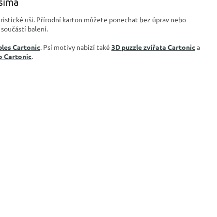
šima
teristické uši. Přírodní karton můžete ponechat bez úprav nebo
součástí balení.
bles Cartonic
. Psí motivy nabízí také
3D puzzle zvířata Cartonic
a
o Cartonic
.