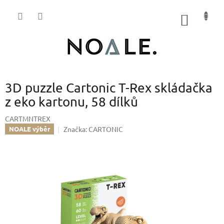
Přejít
na
NÁKUP
obsah
KOŠÍK
3D puzzle Cartonic T-Rex skládačka
z eko kartonu, 58 dílků
CARTMNTREX
Značka:
CARTONIC
NOALE výběr