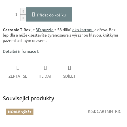
Přidat do košíku
Cartonic T-Rex
je
3D puzzle
z 58 dílků
eko kartonu
a dřeva. Bez
lepidla a nůžek sestavíte tyranosaura s výraznou hlavou, krátkými
pažemi a silným ocasem.
Detailní informace
ZEPTAT SE
HLÍDAT
SDÍLET
Související produkty
Kód:
CARTMNTRIC
NOALE výběr