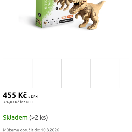
455 Kč
376,03 Kč
Měrná
cena:
Skladem
(>2 ks)
Můžeme doručit do:
10.8.2026