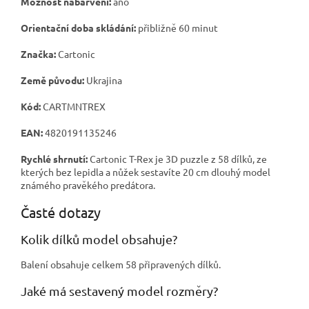
Možnost nabarvení:
ano
Orientační doba skládání:
přibližně 60 minut
Značka:
Cartonic
Země původu:
Ukrajina
Kód:
CARTMNTREX
EAN:
4820191135246
Rychlé shrnutí:
Cartonic T-Rex je 3D puzzle z 58 dílků, ze
kterých bez lepidla a nůžek sestavíte 20 cm dlouhý model
známého pravěkého predátora.
Časté dotazy
Kolik dílků model obsahuje?
Balení obsahuje celkem 58 připravených dílků.
Jaké má sestavený model rozměry?