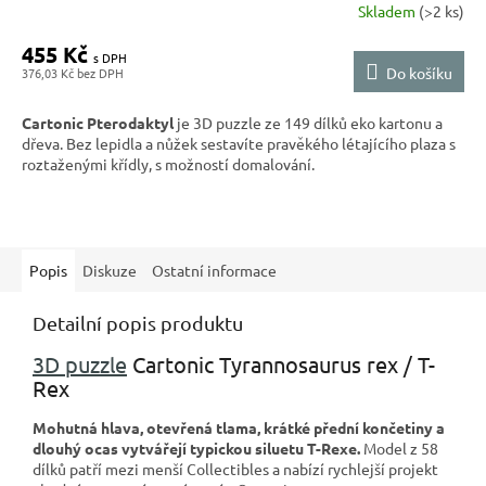
Skladem
(>2 ks)
455 Kč
Do košíku
376,03 Kč
Cartonic Pterodaktyl
je 3D puzzle ze 149 dílků eko kartonu a
dřeva. Bez lepidla a nůžek sestavíte pravěkého létajícího plaza s
roztaženými křídly, s možností domalování.
Popis
Diskuze
Ostatní informace
Detailní popis produktu
3D puzzle
Cartonic Tyrannosaurus rex / T-
Rex
Mohutná hlava, otevřená tlama, krátké přední končetiny a
dlouhý ocas vytvářejí typickou siluetu T-Rexe.
Model z 58
dílků patří mezi menší Collectibles a nabízí rychlejší projekt