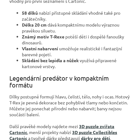
vhodný pro první seznámení s Cartonic.
58 dílků
nabízí přístupné skládání vhodné také pro
začátečníky.
Délka 20 cm
dává kompaktnímu modelu výraznou
pravěkou siluetu.
Známý motiv T-Rexe
potěší děti i dospělé fanoušky
dinosaurů.
Vlastní nabarvení
umožňuje realistické i fantazijní
barevné pojetí.
Skládání bez lepidla a nůžek
využívá připravené
kartonové vrstvy.
Legendární predátor v kompaktním
formátu
Dílky postupně formují hlavu, čelisti, tělo, nohy i ocas. Hotový
T-Rex je pevná dekorace bez pohyblivé tlamy nebo končetin.
Můžete jej ponechat přírodní nebo nabarvit; barvy nejsou
součástí balení.
Další pravěké modely najdete mezi
3D puzzle zvířata
Cartonic
, menší projekty nabízí
3D puzzle Collectibles
Cartonic
a tvořivé dárky představují
dárky pro děti
.