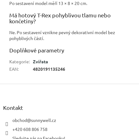
Po sestavení model měří 13 × 8 × 20 cm.
Má hotový T-Rex pohyblivou tlamu nebo
končetiny?
Ne. Po sestavení vznikne pevný dekorativní model bez
pohyblivých částí.
Doplňkové parametry
Kategorie
:
Zvířata
EAN
:
4820191135246
Z
á
p
a
Kontakt
t
í
obchod
@
sunnywell.cz
+420 608 806 758
Sledujte nás na Facebooku!