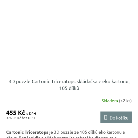
3D puzzle Cartonic Triceratops skládačka z eko kartonu,
105 dílků
Skladem
(>2 ks)
455 Kč
Do košíku
376,03 Kč
Cartonic Triceratops
je 3D puzzle ze 105 dílků eko kartonu a
dřeva. Bez lepidla a nůžek sestavíte rohatého dinosaura o