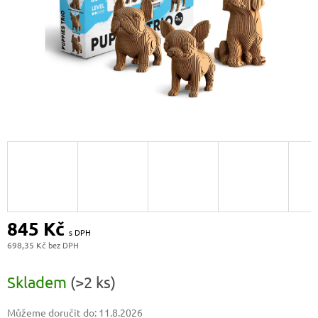
845 Kč
698,35 Kč
Měrná
cena:
Skladem
(>2 ks)
Můžeme doručit do:
11.8.2026