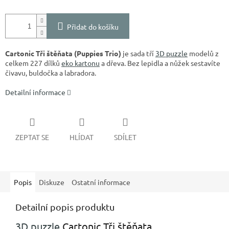
Přidat do košíku
Cartonic Tři štěňata (Puppies Trio)
je sada tří
3D puzzle
modelů z
celkem 227 dílků
eko kartonu
a dřeva. Bez lepidla a nůžek sestavíte
čivavu, buldočka a labradora.
Detailní informace
ZEPTAT SE
HLÍDAT
SDÍLET
Popis
Diskuze
Ostatní informace
Detailní popis produktu
3D puzzle
Cartonic Tři štěňata