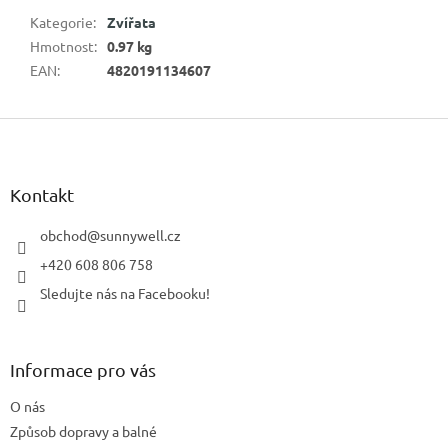
Kategorie
:
Zvířata
Hmotnost
:
0.97 kg
EAN
:
4820191134607
Z
á
p
a
Kontakt
t
í
obchod
@
sunnywell.cz
+420 608 806 758
Sledujte nás na Facebooku!
Informace pro vás
O nás
Způsob dopravy a balné