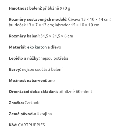
Hmotnost balení:
přibližně 970 g
Rozměry sestavených modelů:
Čivava 13 × 10 × 14 cm;
buldoček 13 × 7 × 13 cm; labrador 15 × 10 × 10 cm
Rozměry balení:
31,5 × 21,5 × 6 cm
Materiál:
eko karton
a dřevo
Lepidlo a nůžky:
nejsou potřeba
Barvy:
nejsou součástí balení
Možnost nabarvení:
ano
Orientační doba skládání:
přibližně 60 minut
Značka:
Cartonic
Země původu:
Ukrajina
Kód:
CARTPUPPIES