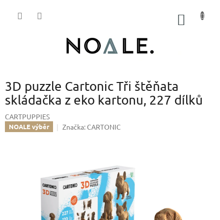
Přejít
na
NÁKUP
obsah
KOŠÍK
3D puzzle Cartonic Tři štěňata
skládačka z eko kartonu, 227 dílků
CARTPUPPIES
Značka:
CARTONIC
NOALE výběr