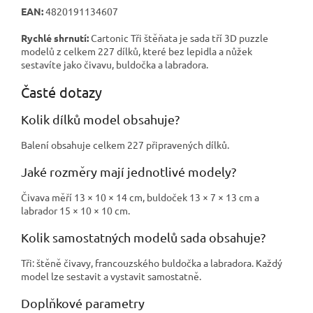
EAN:
4820191134607
Rychlé shrnutí:
Cartonic Tři štěňata je sada tří 3D puzzle
modelů z celkem 227 dílků, které bez lepidla a nůžek
sestavíte jako čivavu, buldočka a labradora.
Časté dotazy
Kolik dílků model obsahuje?
Balení obsahuje celkem 227 připravených dílků.
Jaké rozměry mají jednotlivé modely?
Čivava měří 13 × 10 × 14 cm, buldoček 13 × 7 × 13 cm a
labrador 15 × 10 × 10 cm.
Kolik samostatných modelů sada obsahuje?
Tři: štěně čivavy, francouzského buldočka a labradora. Každý
model lze sestavit a vystavit samostatně.
Doplňkové parametry