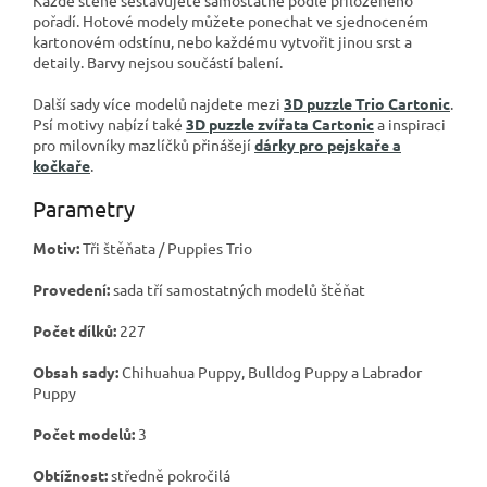
pořadí. Hotové modely můžete ponechat ve sjednoceném
kartonovém odstínu, nebo každému vytvořit jinou srst a
detaily. Barvy nejsou součástí balení.
Další sady více modelů najdete mezi
3D puzzle Trio Cartonic
.
Psí motivy nabízí také
3D puzzle zvířata Cartonic
a inspiraci
pro milovníky mazlíčků přinášejí
dárky pro pejskaře a
kočkaře
.
Parametry
Motiv:
Tři štěňata / Puppies Trio
Provedení:
sada tří samostatných modelů štěňat
Počet dílků:
227
Obsah sady:
Chihuahua Puppy, Bulldog Puppy a Labrador
Puppy
Počet modelů:
3
Obtížnost:
středně pokročilá