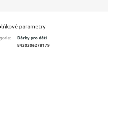
lňkové parametry
gorie
:
Dárky pro děti
8430306278179