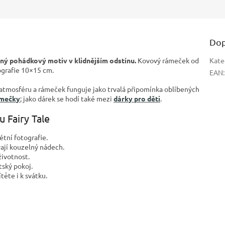
Dop
jný pohádkový motiv v klidnějším odstínu.
Kovový rámeček od
Kate
ografie 10×15 cm.
EAN
:
tmosféru a rámeček funguje jako trvalá připomínka oblíbených
ámečky
; jako dárek se hodí také mezi
dárky pro děti
.
 Fairy Tale
étní fotografie.
ají kouzelný nádech.
ivotnost.
tský pokoj.
těte i k svátku.