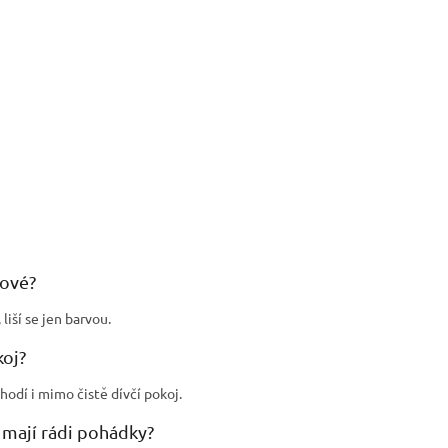
žové?
liší se jen barvou.
koj?
hodí i mimo čistě dívčí pokoj.
í mají rádi pohádky?