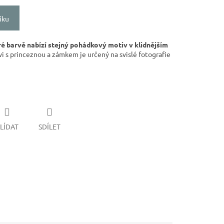
íku
é barvě nabízí stejný pohádkový motiv v klidnějším
 s princeznou a zámkem je určený na svislé fotografie
LÍDAT
SDÍLET