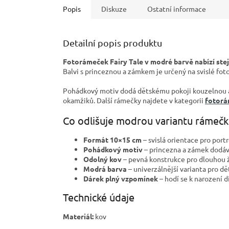
Popis
Diskuze
Ostatní informace
Detailní popis produktu
Fotorámeček Fairy Tale v modré barvě nabízí ste
Balvi s princeznou a zámkem je určený na svislé fot
Pohádkový motiv dodá dětskému pokoji kouzelnou a
okamžiků. Další rámečky najdete v kategorii
fotor
Co odlišuje modrou variantu rámečku
Formát 10×15 cm
– svislá orientace pro portr
Pohádkový motiv
– princezna a zámek dodáv
Odolný kov
– pevná konstrukce pro dlouhou ž
Modrá barva
– univerzálnější varianta pro dě
Dárek plný vzpomínek
– hodí se k narození dí
Technické údaje
Materiál:
kov