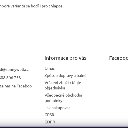
odrá varianta se hodí i pro chlapce.
Informace pro vás
Facebo
O nás
d
@
sunnywell.cz
Způsob dopravy a balné
608 806 758
Vrácení zboží / Moje
te nás na Faceboo
objednávka
Všeobecné obchodní
podmínky
Jak nakupovat
GPSR
GDPR