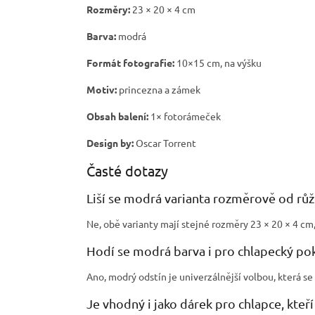
Rozměry:
23 × 20 × 4 cm
Barva:
modrá
Formát fotografie:
10×15 cm, na výšku
Motiv:
princezna a zámek
Obsah balení:
1× fotorámeček
Design by:
Oscar Torrent
Časté dotazy
Liší se modrá varianta rozměrově od rů
Ne, obě varianty mají stejné rozměry 23 × 20 × 4 cm, 
Hodí se modrá barva i pro chlapecký po
Ano, modrý odstín je univerzálnější volbou, která se 
Je vhodný i jako dárek pro chlapce, kteř