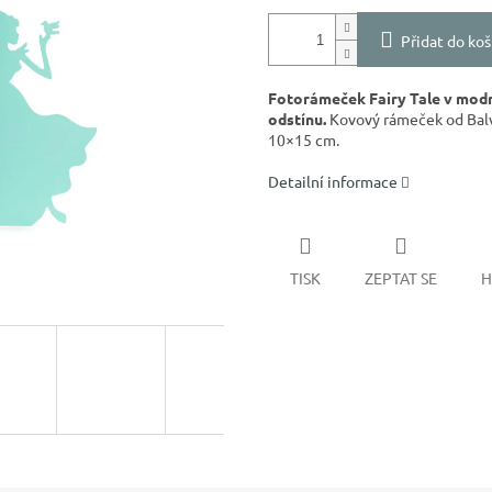
Přidat do koš
Fotorámeček Fairy Tale v modr
odstínu.
Kovový rámeček od Balvi
10×15 cm.
Detailní informace
TISK
ZEPTAT SE
H