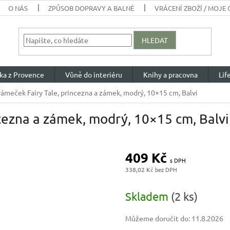
O NÁS
ZPŮSOB DOPRAVY A BALNÉ
VRÁCENÍ ZBOŽÍ / MOJE
HLEDAT
ka z Provence
Vůně do interiéru
Knihy a pracovna
Lif
ámeček Fairy Tale, princezna a zámek, modrý, 10×15 cm, Balvi
cezna a zámek, modrý, 10×15 cm, Balvi
409 Kč
338,02 Kč
Měrná
cena:
Skladem
(2 ks)
Můžeme doručit do:
11.8.2026