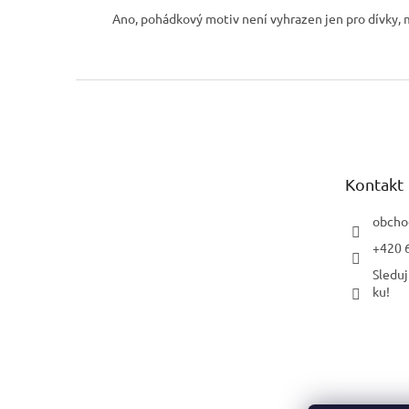
Ano, pohádkový motiv není vyhrazen jen pro dívky, m
Z
á
p
a
t
Kontakt
í
obcho
+420 
Sleduj
ku!