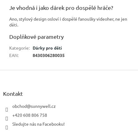
Je vhodná i jako dárek pro dospělé hráče?
Ano, stylový design osloví i dospělé fanoušky videoher, ne jen
děti.
Doplňkové parametry
Kategorie
:
Dárky pro děti
EAN
:
8430306280035
Z
á
p
a
Kontakt
t
í
obchod
@
sunnywell.cz
+420 608 806 758
Sledujte nás na Facebooku!