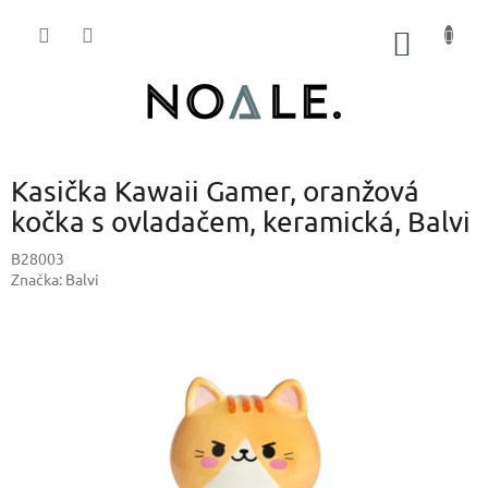
Přejít
na
NÁKUP
obsah
KOŠÍK
Kasička Kawaii Gamer, oranžová
kočka s ovladačem, keramická, Balvi
B28003
Značka:
Balvi