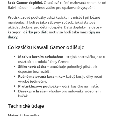
řada Gamer doplňků.
Oranžová ručně malovaná keramika od
Balvi má odnímatelnou zátku pro opakované vysypání.
Protiskluzové podložky udrží kasičku na místě i při běžné
manipulaci. Hodí se jako zábavný způsob, jak si stylově
ukládat drobné, pro děti i dospělé. Další doplňky najdete v
kategorii
dárky pro děti
; motiv se hodí také mezi
tipy na
dárky
.
Co kasičku Kawaii Gamer odlišuje
Motiv s herním ovladačem
– stejná postavička jako u
ostatních produktů řady Gamer.
Silikonová zátka
– umožňuje pohodlný přístup k
úsporám bez rozbití.
Ručně malovaná keramika
– každý kus je díky ruční
výrobě jedinečný.
Protiskluzové podložky
– udrží kasičku na místě.
Dárek pro hráče
– vhodný pro milovníky videoher i
koček.
Technické údaje
Materiál:
keramika