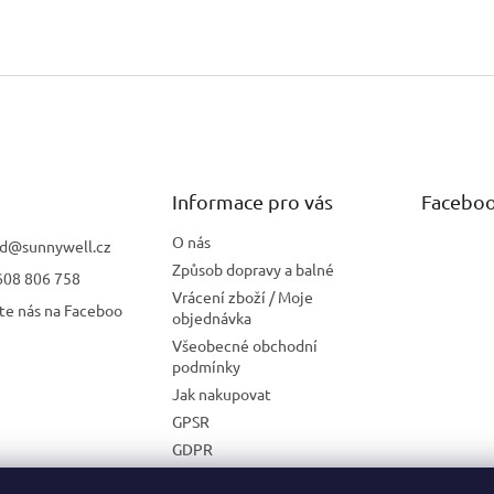
Informace pro vás
Facebo
O nás
d
@
sunnywell.cz
Způsob dopravy a balné
608 806 758
Vrácení zboží / Moje
te nás na Faceboo
objednávka
Všeobecné obchodní
podmínky
Jak nakupovat
GPSR
GDPR
Zásady používání cookies