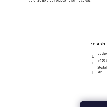
Ano, lze ho prát v pračce na jemný cyklus.
Z
á
p
a
t
Kontakt
í
obcho
+420 
Sleduj
ku!