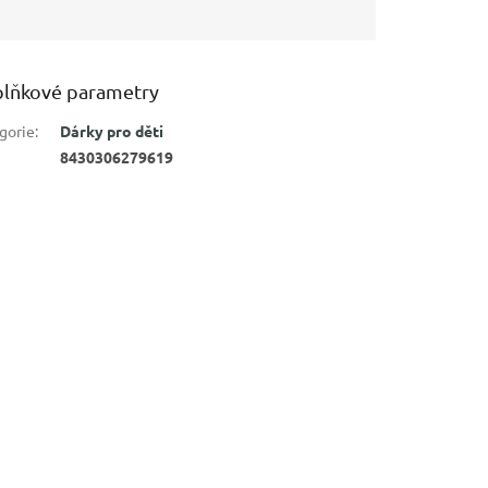
lňkové parametry
gorie
:
Dárky pro děti
8430306279619