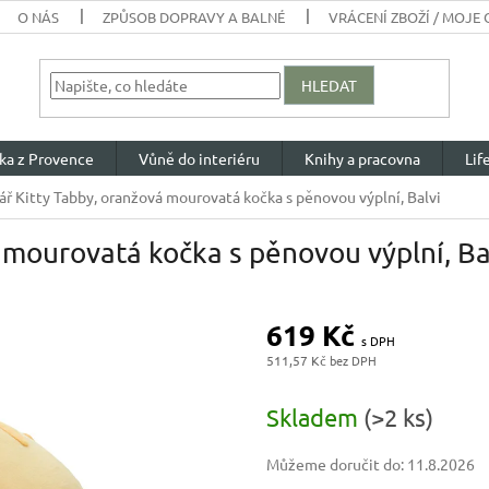
O NÁS
ZPŮSOB DOPRAVY A BALNÉ
VRÁCENÍ ZBOŽÍ / MOJE
HLEDAT
ka z Provence
Vůně do interiéru
Knihy a pracovna
Lif
ář Kitty Tabby, oranžová mourovatá kočka s pěnovou výplní, Balvi
á mourovatá kočka s pěnovou výplní, Ba
619 Kč
511,57 Kč
Měrná
cena:
Skladem
(>2 ks)
Můžeme doručit do:
11.8.2026