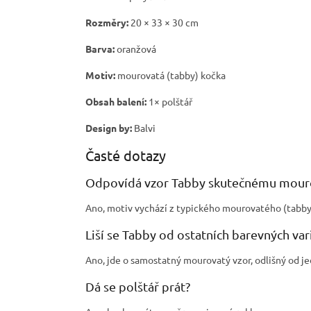
Rozměry:
20 × 33 × 30 cm
Barva:
oranžová
Motiv:
mourovatá (tabby) kočka
Obsah balení:
1× polštář
Design by:
Balvi
Časté dotazy
Odpovídá vzor Tabby skutečnému mour
Ano, motiv vychází z typického mourovatého (tabby
Liší se Tabby od ostatních barevných vari
Ano, jde o samostatný mourovatý vzor, odlišný od je
Dá se polštář prát?