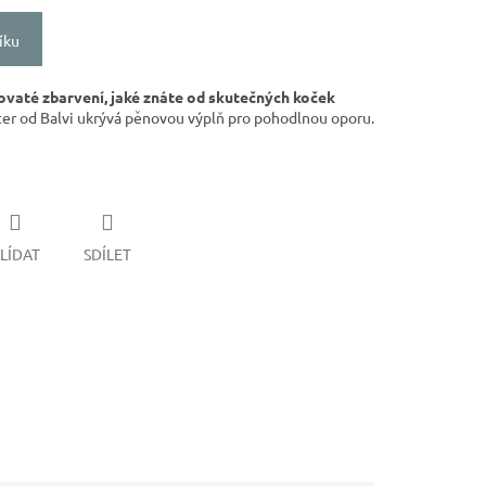
íku
ovaté zbarvení, jaké znáte od skutečných koček
er od Balvi ukrývá pěnovou výplň pro pohodlnou oporu.
LÍDAT
SDÍLET