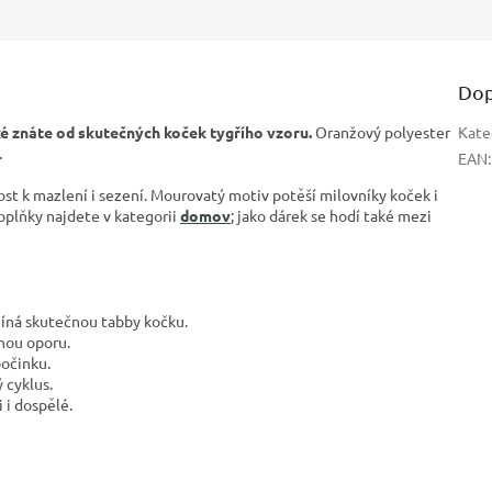
Dop
é znáte od skutečných koček tygřího vzoru.
Oranžový polyester
Kate
.
EAN
:
st k mazlení i sezení. Mourovatý motiv potěší milovníky koček i
 doplňky najdete v kategorii
domov
; jako dárek se hodí také mezi
íná skutečnou tabby kočku.
nou oporu.
počinku.
 cyklus.
 i dospělé.