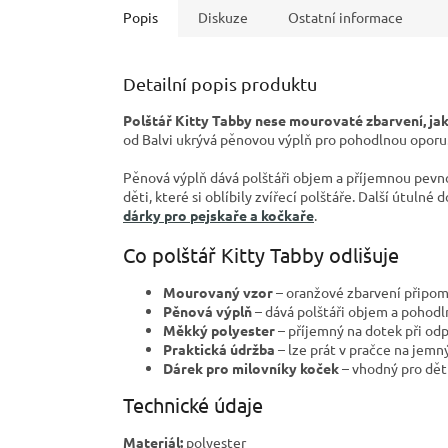
Popis
Diskuze
Ostatní informace
Detailní popis produktu
Polštář Kitty Tabby nese mourovaté zbarvení, jak
od Balvi ukrývá pěnovou výplň pro pohodlnou oporu
Pěnová výplň dává polštáři objem a příjemnou pevno
děti, které si oblíbily zvířecí polštáře. Další útulné
dárky pro pejskaře a kočkaře
.
Co polštář Kitty Tabby odlišuje
Mourovaný vzor
– oranžové zbarvení připom
Pěnová výplň
– dává polštáři objem a pohodl
Měkký polyester
– příjemný na dotek při od
Praktická údržba
– lze prát v pračce na jemný
Dárek pro milovníky koček
– vhodný pro děti
Technické údaje
Materiál:
polyester