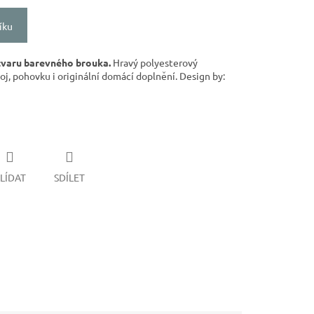
íku
tvaru barevného brouka.
Hravý polyesterový
oj, pohovku i originální domácí doplnění. Design by:
LÍDAT
SDÍLET