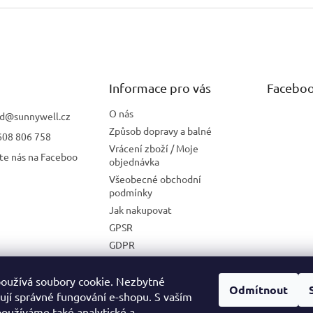
Informace pro vás
Facebo
O nás
d
@
sunnywell.cz
Způsob dopravy a balné
608 806 758
Vrácení zboží / Moje
te nás na Faceboo
objednávka
Všeobecné obchodní
podmínky
Jak nakupovat
GPSR
GDPR
Zásady používání cookies
Velkoobchodní spolupráce
oužívá soubory cookie. Nezbytné
Odmítnout
ťují správné fungování e-shopu. S vaším
oužíváme také analytické a