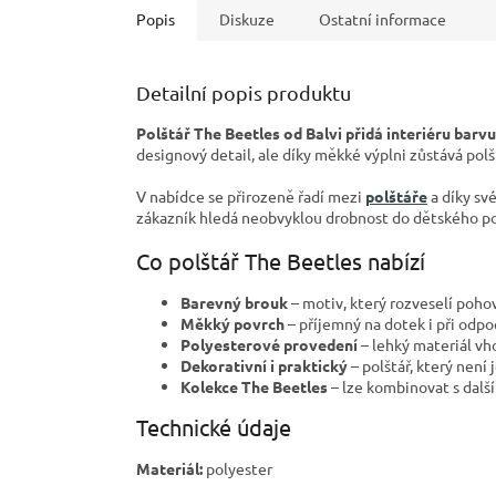
Popis
Diskuze
Ostatní informace
Detailní popis produktu
Polštář The Beetles od Balvi přidá interiéru barvu
designový detail, ale díky měkké výplni zůstává polš
V nabídce se přirozeně řadí mezi
polštáře
a díky sv
zákazník hledá neobvyklou drobnost do dětského pok
Co polštář The Beetles nabízí
Barevný brouk
– motiv, který rozveselí pohov
Měkký povrch
– příjemný na dotek i při odpo
Polyesterové provedení
– lehký materiál vh
Dekorativní i praktický
– polštář, který není
Kolekce The Beetles
– lze kombinovat s další
Technické údaje
Materiál:
polyester