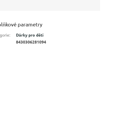
lňkové parametry
gorie
:
Dárky pro děti
8430306281094