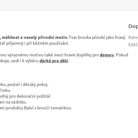
Dop
, měkkost a veselý přírodní motiv.
Tvar brouka působí jako hravý
Kate
tář příjemný i při běžném používání.
EAN
:
ému výraznému motivu také mezi hravé doplňky pro
domov
. Pokud
oje, sedí i k výběru
dárků pro děti
.
ku, postel i dětský pokoj.
činku.
odný pro dekorační polštář.
 jen na ozdobu.
mi produkty Balvi s broučí tematikou.