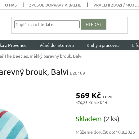
O NÁS
ZPŮSOB DOPRAVY A BALNÉ
VRÁCENÍ ZBOŽÍ / MOJE
HLEDAT
ka z Provence
Vůně do interiéru
Knihy a pracovna
Lif
ář The Beetles, měkký barevný brouk, Balvi
arevný brouk, Balvi
B28109
569 Kč
470,25 Kč
Měrná
cena:
Skladem
(2 ks)
Můžeme doručit do:
10.8.2026