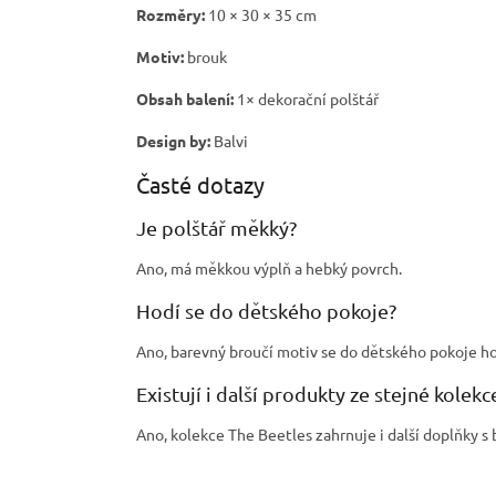
Rozměry:
10 × 30 × 35 cm
Motiv:
brouk
Obsah balení:
1× dekorační polštář
Design by:
Balvi
Časté dotazy
Je polštář měkký?
Ano, má měkkou výplň a hebký povrch.
Hodí se do dětského pokoje?
Ano, barevný broučí motiv se do dětského pokoje ho
Existují i další produkty ze stejné kolekc
Ano, kolekce The Beetles zahrnuje i další doplňky s