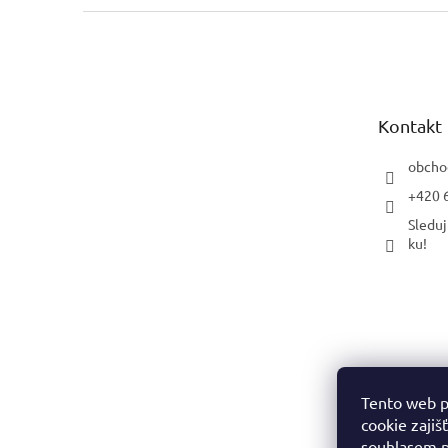
Z
á
p
a
t
Kontakt
í
obcho
+420 
Sleduj
ku!
Tento web p
cookie zajiš
souhlasem p