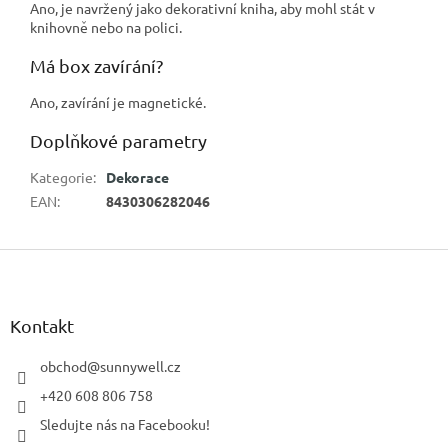
Ano, je navržený jako dekorativní kniha, aby mohl stát v
knihovně nebo na polici.
Má box zavírání?
Ano, zavírání je magnetické.
Doplňkové parametry
Kategorie
:
Dekorace
EAN
:
8430306282046
Z
á
p
a
Kontakt
t
í
obchod
@
sunnywell.cz
+420 608 806 758
Sledujte nás na Facebooku!