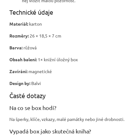
něj vložit malou pozornost.
Technické údaje
Materiál:
karton
Rozměry:
26 × 18,5 × 7 cm
Barva:
růžová
Obsah balení:
1× knižní úložný box
Zavírání:
magnetické
Design by:
Balvi
Časté dotazy
Na co se box hodí?
Na šperky, klíče, vzkazy, malé památky nebo jiné drobnosti.
Vypadá box jako skutečná kniha?