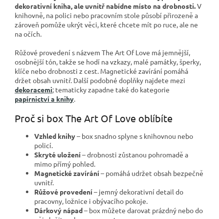
dekorativní kniha, ale uvnitř nabídne místo na drobnosti.
V
knihovně, na polici nebo pracovním stole působí přirozeně a
zároveň pomůže ukrýt věci, které chcete mít po ruce, ale ne
na očích.
Růžové provedení s názvem The Art Of Love má jemnější,
osobnější tón, takže se hodí na vzkazy, malé památky, šperky,
klíče nebo drobnosti z cest. Magnetické zavírání pomáhá
držet obsah uvnitř. Další podobné doplňky najdete mezi
dekoracemi
; tematicky zapadne také do kategorie
papírnictví a knihy
.
Proč si box The Art Of Love oblíbíte
Vzhled knihy
– box snadno splyne s knihovnou nebo
policí.
Skryté uložení
– drobnosti zůstanou pohromadě a
mimo přímý pohled.
Magnetické zavírání
– pomáhá udržet obsah bezpečně
uvnitř.
Růžové provedení
– jemný dekorativní detail do
pracovny, ložnice i obývacího pokoje.
Dárkový nápad
– box můžete darovat prázdný nebo do