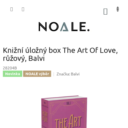
Přejít
na
NÁKUP
obsah
KOŠÍK
Knižní úložný box The Art Of Love,
růžový, Balvi
28204B
Značka:
Balvi
Novinka
NOALE výběr