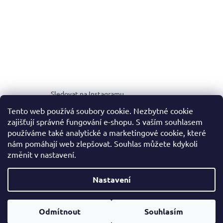
Sledovat na Instagramu
Tento web používá soubory cookie. Nezbytné cookie
zajišťují správné fungování e-shopu. S vaším souhlasem
MEDIA KIT
používáme také analytické a marketingové cookie, které
nám pomáhají web zlepšovat. Souhlas můžete kdykoli
změnit v nastavení.
Vytvořil Shoptet
Nastavení
Copyright 2026
NOALE.
. Všechna práva vyhrazena.
Upravit
Odmítnout
Souhlasím
nastavení cookies