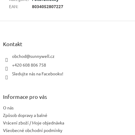
EAN
:
8034052807227
Z
á
p
a
Kontakt
t
í
obchod
@
sunnywell.cz
+420 608 806 758
Sledujte nás na Facebooku!
Informace pro vás
O nás
Způsob dopravy a balné
Vrácení zboží / Moje objednávka
Všeobecné obchodní podmínky