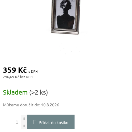
359 Kč
296,69 Kč
Měrná
cena:
Skladem
(>2 ks)
Můžeme doručit do:
10.8.2026
Přidat do košíku