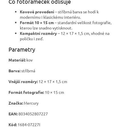
Co fotorámeček odlišuje
Kovové provedení
– stříbrná barva se hodí k
modernímu i klasickému interiéru.
Formát 10 × 15 cm
– standardní velikost fotografie,
kterou lze snadno vytisknout.
Kompaktní rozměry
– 12 × 17 × 1,5 cm, vhodné na
poličku i zeď.
Parametry
Materiál:
kov
Barva:
stříbrná
Vnější rozměry:
12 × 17 × 1,5 cm
Formát fotografie:
10 × 15 cm
Značka:
Mercury
EAN:
8034052807227
Kód:
1684-07227I