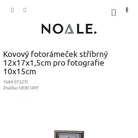
Přejít
na
NÁKUP
obsah
KOŠÍK
Kovový fotorámeček stříbrný
12x17x1,5cm pro fotografie
10x15cm
1684-07227I
Značka:
MERCURY