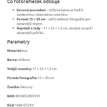
Co fotorámeček odlišuje
Kovové provedení
– stříbrná barva se hodí k
modernímu i klasickému interiéru.
Formát 15 × 20 cm
– větší velikost fotografie pro
výraznější dojem.
Největší z řady
– 17 × 22 × 1,5 cm, vhodné na zeď i
výraznější poličku.
Parametry
Materiál:
kov
Barva:
stříbrná
Vnější rozměry:
17 × 22 × 1,5 cm
Formát fotografie:
15 × 20 cm
Značka:
Mercury
EAN:
8034052807241
Kód:
1686-07241I