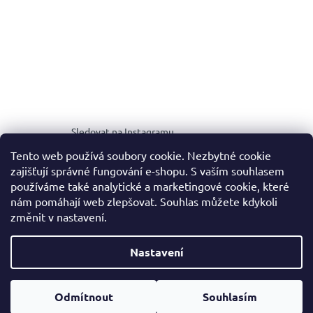
Sledovat na Instagramu
Tento web používá soubory cookie. Nezbytné cookie
zajišťují správné fungování e-shopu. S vaším souhlasem
MEDIA KIT
používáme také analytické a marketingové cookie, které
nám pomáhají web zlepšovat. Souhlas můžete kdykoli
změnit v nastavení.
Vytvořil Shoptet
Nastavení
Copyright 2026
NOALE.
. Všechna práva vyhrazena.
Upravit
Odmítnout
Souhlasím
nastavení cookies