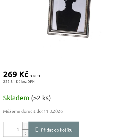
269 Kč
222,31 Kč
Měrná
cena:
Skladem
(>2 ks)
Můžeme doručit do:
11.8.2026
Přidat do košíku