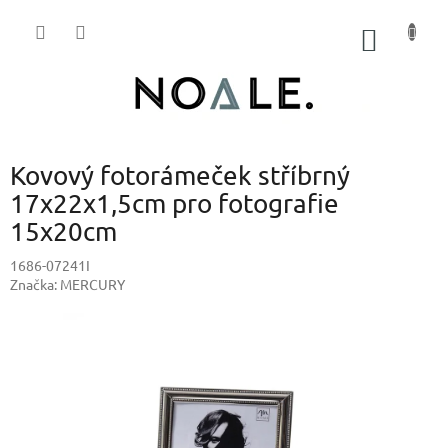
Přejít
na
NÁKUP
obsah
KOŠÍK
Kovový fotorámeček stříbrný
17x22x1,5cm pro fotografie
15x20cm
1686-07241I
Značka:
MERCURY