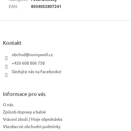
EAN
:
8034052807241
Z
á
p
a
Kontakt
t
í
obchod
@
sunnywell.cz
+420 608 806 758
Sledujte nás na Facebooku!
Informace pro vás
O nás
Způsob dopravy a balné
Vrácení zboží / Moje objednávka
Všeobecné obchodní podmínky