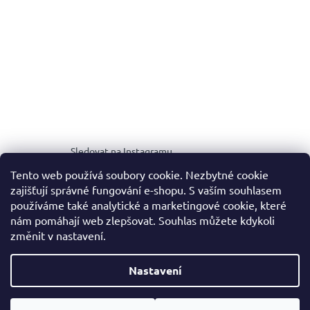
Sledovat na Instagramu
Tento web používá soubory cookie. Nezbytné cookie
zajišťují správné fungování e-shopu. S vaším souhlasem
MEDIA KIT
používáme také analytické a marketingové cookie, které
nám pomáhají web zlepšovat. Souhlas můžete kdykoli
změnit v nastavení.
Vytvořil Shoptet
Nastavení
Copyright 2026
NOALE.
. Všechna práva vyhrazena.
Upravit