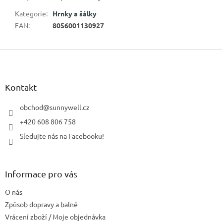
Kategorie
:
Hrnky a šálky
EAN
:
8056001130927
Z
á
p
a
Kontakt
t
í
obchod
@
sunnywell.cz
+420 608 806 758
Sledujte nás na Facebooku!
Informace pro vás
O nás
Způsob dopravy a balné
Vrácení zboží / Moje objednávka