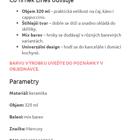
Objem 320 ml
– praktická velikost na čaj, kávu i
cappuccino.
Štíhlejší tvar
– dobře se drží a snadno ukládá do
skříňky.
Mix barev
– hrnky se dodávají v různých barevných
variantách.
Univerzální design
– hodí se do kanceláře i domácí
kuchyně.
BARVU VÝROBKU UVEĎTE DO POZNÁMKY V
OBJEDNÁVCE.
Parametry
Materiál:
keramika
Objem:
320 ml
Balení:
mix barev
Značka:
Mercury