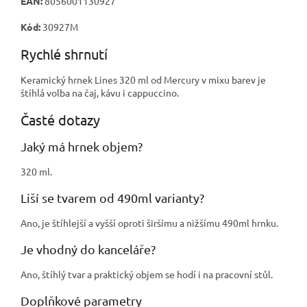
EAN:
8056001130927
Kód:
30927M
Rychlé shrnutí
Keramický hrnek Lines 320 ml od Mercury v mixu barev je
štíhlá volba na čaj, kávu i cappuccino.
Časté dotazy
Jaký má hrnek objem?
320 ml.
Liší se tvarem od 490ml varianty?
Ano, je štíhlejší a vyšší oproti širšímu a nižšímu 490ml hrnku.
Je vhodný do kanceláře?
Ano, štíhlý tvar a praktický objem se hodí i na pracovní stůl.
Doplňkové parametry