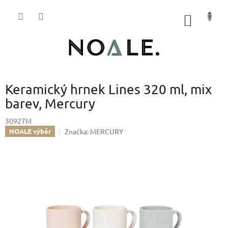
Přejít
na
NÁKUP
obsah
KOŠÍK
Keramický hrnek Lines 320 ml, mix
barev, Mercury
30927M
Značka:
MERCURY
NOALE výběr