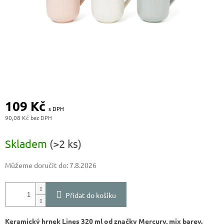
109 Kč
90,08 Kč
Měrná
cena:
Skladem
(>2 ks)
Můžeme doručit do:
7.8.2026
Přidat do košíku
Keramický hrnek Lines 320 ml od značky Mercury, mix barev.