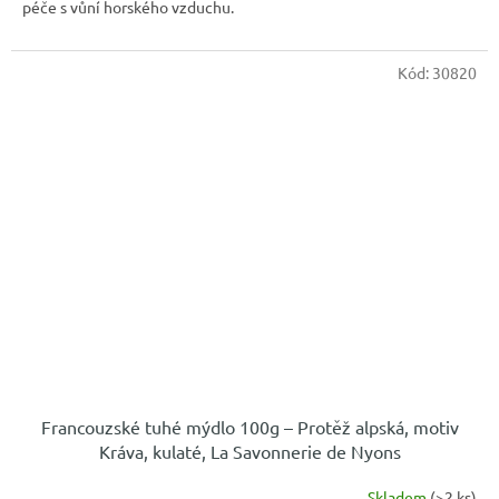
péče s vůní horského vzduchu.
Kód:
30820
Francouzské tuhé mýdlo 100g – Protěž alpská, motiv
Kráva, kulaté, La Savonnerie de Nyons
Skladem
(>2 ks)