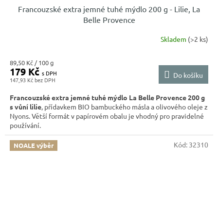
Francouzské extra jemné tuhé mýdlo 200 g - Lilie, La
Belle Provence
Skladem
(>2 ks)
Měrná
89,50 Kč / 100 g
179 Kč
cena:
Do košíku
147,93 Kč
Francouzské extra jemné tuhé mýdlo La Belle Provence 200 g
s vůní lilie
, přídavkem BIO bambuckého másla a olivového oleje z
Nyons. Větší formát v papírovém obalu je vhodný pro pravidelné
používání.
Kód:
32310
NOALE výběr