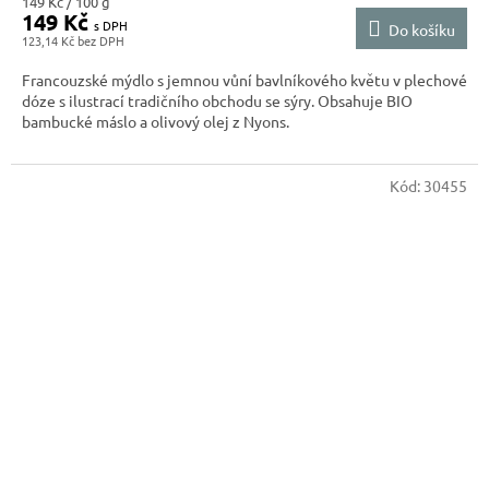
Měrná
149 Kč / 100 g
149 Kč
cena:
Do košíku
123,14 Kč
Francouzské mýdlo s jemnou vůní bavlníkového květu v plechové
dóze s ilustrací tradičního obchodu se sýry. Obsahuje BIO
bambucké máslo a olivový olej z Nyons.
Kód:
30455