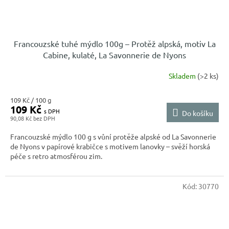
Francouzské tuhé mýdlo 100g – Protěž alpská, motiv La
Cabine, kulaté, La Savonnerie de Nyons
Skladem
(>2 ks)
Měrná
109 Kč / 100 g
109 Kč
cena:
Do košíku
90,08 Kč
Francouzské mýdlo 100 g s vůní protěže alpské od La Savonnerie
de Nyons v papírové krabičce s motivem lanovky – svěží horská
péče s retro atmosférou zim.
Kód:
30770