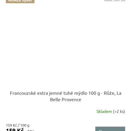
Francouzské extra jemné tuhé mýdlo 100 g - Růže, La
Belle Provence
Skladem
(>2 ks)
Měrná
159 Kč / 100 g
159 Kč
cena: