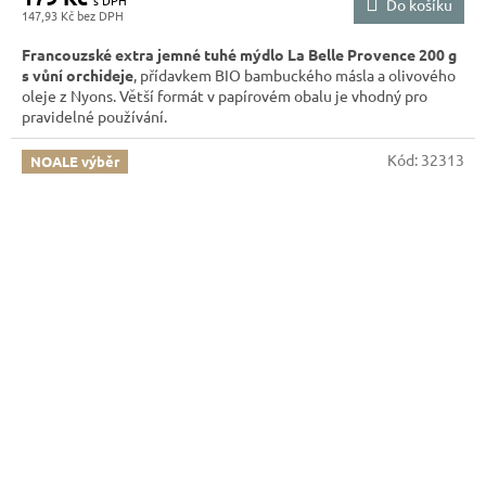
Do košíku
147,93 Kč
Francouzské extra jemné tuhé mýdlo La Belle Provence 200 g
s vůní orchideje
, přídavkem BIO bambuckého másla a olivového
oleje z Nyons. Větší formát v papírovém obalu je vhodný pro
pravidelné používání.
Kód:
32313
NOALE výběr