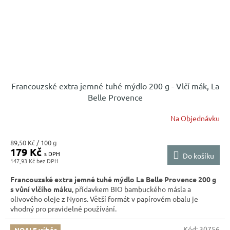
Francouzské extra jemné tuhé mýdlo 200 g - Vlčí mák, La
Belle Provence
Na Objednávku
Měrná
89,50 Kč / 100 g
179 Kč
cena:
Do košíku
147,93 Kč
Francouzské extra jemné tuhé mýdlo La Belle Provence 200 g
s vůní vlčího máku
, přídavkem BIO bambuckého másla a
olivového oleje z Nyons. Větší formát v papírovém obalu je
vhodný pro pravidelné používání.
Kód:
30756
NOALE výběr