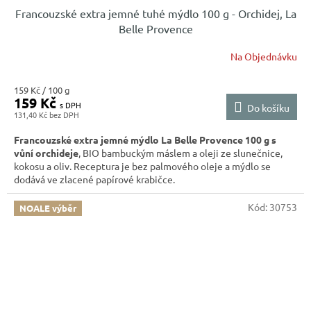
Francouzské extra jemné tuhé mýdlo 100 g - Orchidej, La
Belle Provence
Na Objednávku
Měrná
159 Kč / 100 g
159 Kč
cena:
Do košíku
131,40 Kč
Francouzské extra jemné mýdlo La Belle Provence 100 g s
vůní orchideje
, BIO bambuckým máslem a oleji ze slunečnice,
kokosu a oliv. Receptura je bez palmového oleje a mýdlo se
dodává ve zlacené papírové krabičce.
Kód:
30753
NOALE výběr