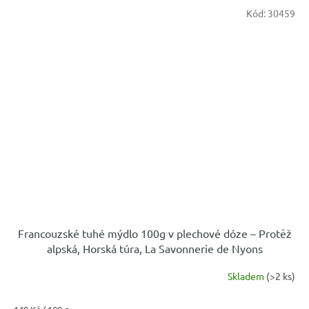
Kód:
30459
Francouzské tuhé mýdlo 100g v plechové dóze – Protěž
alpská, Horská túra, La Savonnerie de Nyons
Skladem
(>2 ks)
Měrná