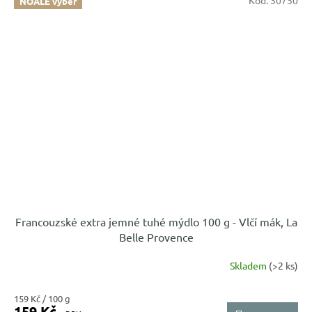
NOALE výběr
Francouzské extra jemné tuhé mýdlo 100 g - Vlčí mák, La
Belle Provence
Skladem
(>2 ks)
Měrná
159 Kč / 100 g
159 Kč
cena: