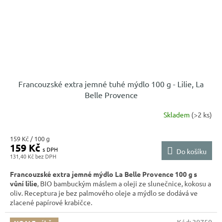
Francouzské extra jemné tuhé mýdlo 100 g - Lilie, La
Belle Provence
Skladem
(>2 ks)
Měrná
159 Kč / 100 g
159 Kč
cena:
Do košíku
131,40 Kč
Francouzské extra jemné mýdlo La Belle Provence 100 g s
vůní lilie
, BIO bambuckým máslem a oleji ze slunečnice, kokosu a
oliv. Receptura je bez palmového oleje a mýdlo se dodává ve
zlacené papírové krabičce.
Kód:
30750