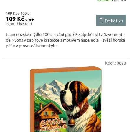
Měrná
109 Kč / 100 g
109 Kč
cena:
Do košíku
90,08 Kč
Francouzské mýdlo 100 g s vůní protěže alpské od La Savonnerie
de Nyons v papírové krabičce s motivem napajedla – svěží horská
péče v provensálském stylu.
Kód:
30823