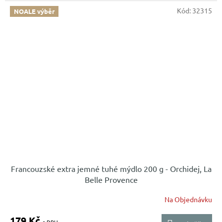
Kód:
32315
NOALE výběr
Francouzské extra jemné tuhé mýdlo 200 g - Orchidej, La
Belle Provence
Na Objednávku
179 Kč