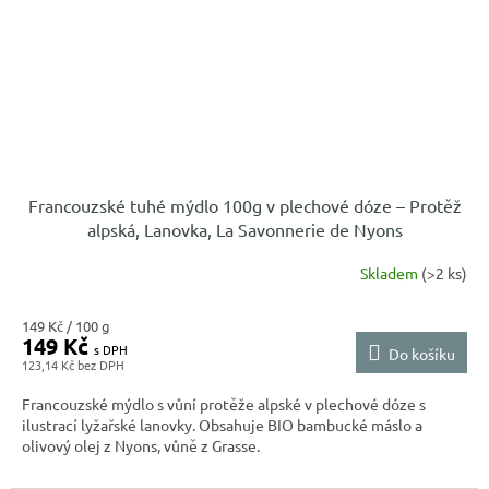
Francouzské tuhé mýdlo 100g v plechové dóze – Protěž
alpská, Lanovka, La Savonnerie de Nyons
Skladem
(>2 ks)
Měrná
149 Kč / 100 g
149 Kč
cena:
Do košíku
123,14 Kč
Francouzské mýdlo s vůní protěže alpské v plechové dóze s
ilustrací lyžařské lanovky. Obsahuje BIO bambucké máslo a
olivový olej z Nyons, vůně z Grasse.