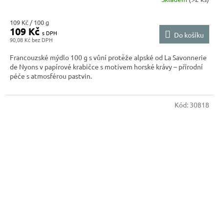
Měrná
109 Kč / 100 g
109 Kč
cena:
Do košíku
90,08 Kč
Francouzské mýdlo 100 g s vůní protěže alpské od La Savonnerie
de Nyons v papírové krabičce s motivem horské krávy – přírodní
péče s atmosférou pastvin.
Kód:
30818