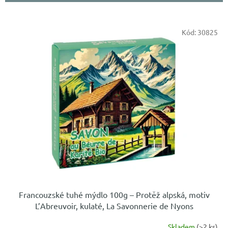
í
p
r
V
o
Kód:
30825
ý
d
p
u
i
k
s
t
p
ů
r
o
d
u
k
t
ů
Francouzské tuhé mýdlo 100g – Protěž alpská, motiv
L’Abreuvoir, kulaté, La Savonnerie de Nyons
Skladem
(>2 ks)