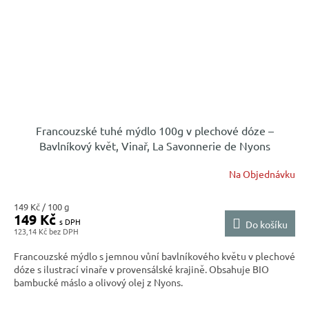
Francouzské tuhé mýdlo 100g v plechové dóze –
Bavlníkový květ, Vinař, La Savonnerie de Nyons
Na Objednávku
Měrná
149 Kč / 100 g
149 Kč
cena:
Do košíku
123,14 Kč
Francouzské mýdlo s jemnou vůní bavlníkového květu v plechové
dóze s ilustrací vinaře v provensálské krajině. Obsahuje BIO
bambucké máslo a olivový olej z Nyons.