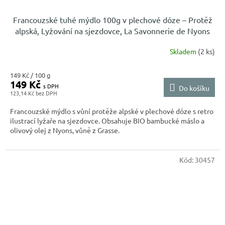
Francouzské tuhé mýdlo 100g v plechové dóze – Protěž
alpská, Lyžování na sjezdovce, La Savonnerie de Nyons
Skladem
(2 ks)
Měrná
149 Kč / 100 g
149 Kč
cena:
Do košíku
123,14 Kč
Francouzské mýdlo s vůní protěže alpské v plechové dóze s retro
ilustrací lyžaře na sjezdovce. Obsahuje BIO bambucké máslo a
olivový olej z Nyons, vůně z Grasse.
Kód:
30457