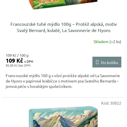
Francouzské tuhé mýdlo 100g – Protěž alpská, motiv
Svatý Bernard, kulaté, La Savonnerie de Nyons
Skladem
(>2 ks)
Měrná
109 Kč / 100 g
109 Kč
cena:
Do košíku
90,08 Kč
Francouzské mýdlo 100 g s vůní protěže alpské od La Savonnerie
de Nyons v papírové krabičce s motivem psa Svatého Bernarda –
jemná péče s horalským společníkem.
Kód:
30822