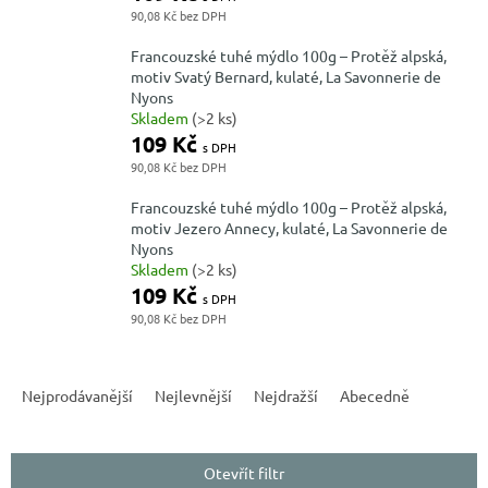
90,08 Kč
Francouzské tuhé mýdlo 100g – Protěž alpská,
motiv Svatý Bernard, kulaté, La Savonnerie de
Nyons
Skladem
(>2 ks)
109 Kč
90,08 Kč
Francouzské tuhé mýdlo 100g – Protěž alpská,
motiv Jezero Annecy, kulaté, La Savonnerie de
Nyons
Skladem
(>2 ks)
109 Kč
90,08 Kč
Ř
a
Nejprodávanější
Nejlevnější
Nejdražší
Abecedně
z
e
n
Otevřít filtr