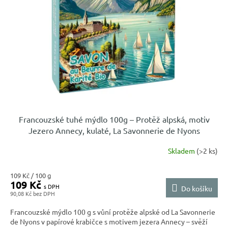
Francouzské tuhé mýdlo 100g – Protěž alpská, motiv
Jezero Annecy, kulaté, La Savonnerie de Nyons
Skladem
(>2 ks)
Měrná
109 Kč / 100 g
109 Kč
cena:
Do košíku
90,08 Kč
Francouzské mýdlo 100 g s vůní protěže alpské od La Savonnerie
de Nyons v papírové krabičce s motivem jezera Annecy – svěží