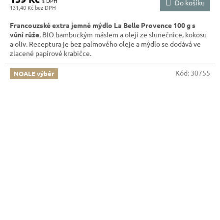
Do košíku
131,40 Kč
Francouzské extra jemné mýdlo La Belle Provence 100 g s
vůní růže
, BIO bambuckým máslem a oleji ze slunečnice, kokosu
a oliv. Receptura je bez palmového oleje a mýdlo se dodává ve
zlacené papírové krabičce.
Kód:
30755
NOALE výběr