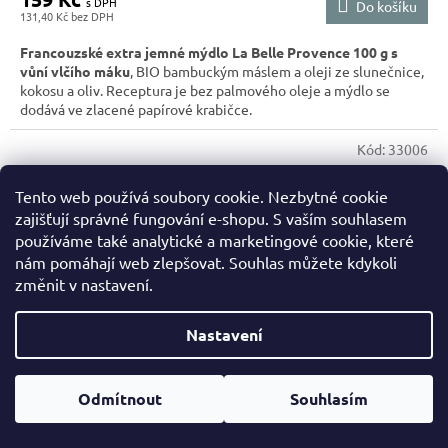
Do košíku
131,40 Kč
Francouzské extra jemné mýdlo La Belle Provence 100 g s
vůní vlčího máku
, BIO bambuckým máslem a oleji ze slunečnice,
kokosu a oliv. Receptura je bez palmového oleje a mýdlo se
dodává ve zlacené papírové krabičce.
Kód:
33006
Tento web používá soubory cookie. Nezbytné cookie
zajišťují správné fungování e-shopu. S vaším souhlasem
používáme také analytické a marketingové cookie, které
nám pomáhají web zlepšovat. Souhlas můžete kdykoli
změnit v nastavení.
Nastavení
Odmítnout
Souhlasím