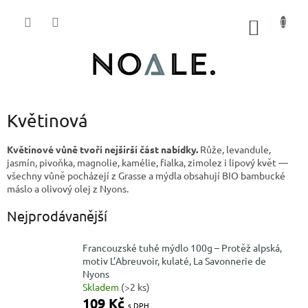
Přejít
na
NÁKUP
obsah
KOŠÍK
Květinová
Květinové vůně tvoří nejširší část nabídky.
Růže, levandule,
jasmín, pivoňka, magnolie, kamélie, fialka, zimolez i lipový květ —
všechny vůně pocházejí z Grasse a mýdla obsahují BIO bambucké
máslo a olivový olej z Nyons.
Nejprodávanější
Francouzské tuhé mýdlo 100g – Protěž alpská,
motiv L’Abreuvoir, kulaté, La Savonnerie de
Nyons
Skladem
(>2 ks)
109 Kč