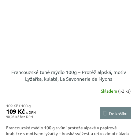
Francouzské tuhé mýdlo 100g – Protěž alpská, motiv
Lyžařka, kulaté, La Savonnerie de Nyons
Skladem
(>2 ks)
Měrná
109 Kč / 100 g
109 Kč
cena:
Do košíku
90,08 Kč
Francouzské mýdlo 100 g s vůní protěže alpské v papírové
krabičce s motivem lyžařky – horská svěžest a retro zimní nálada