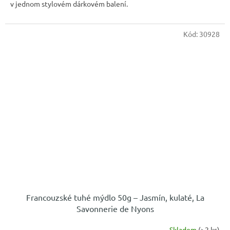
v jednom stylovém dárkovém balení.
Kód:
30928
Francouzské tuhé mýdlo 50g – Jasmín, kulaté, La
Savonnerie de Nyons
Skladem
(>2 ks)