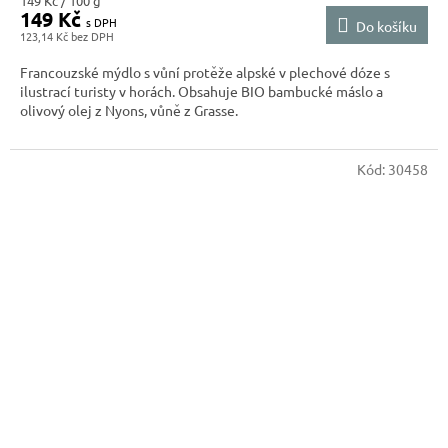
149 Kč / 100 g
149 Kč
cena:
Do košíku
123,14 Kč
Francouzské mýdlo s vůní protěže alpské v plechové dóze s
ilustrací turisty v horách. Obsahuje BIO bambucké máslo a
olivový olej z Nyons, vůně z Grasse.
Kód:
30458