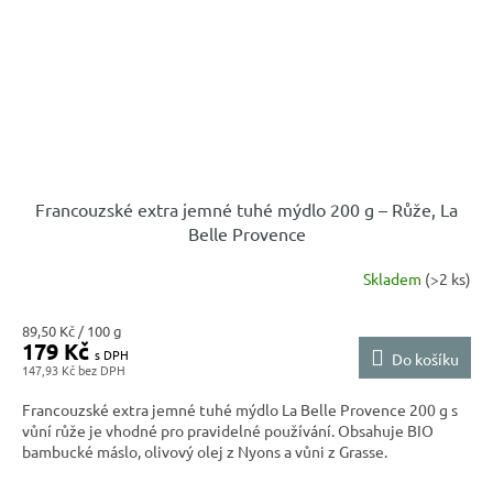
Francouzské extra jemné tuhé mýdlo 200 g – Růže, La
Belle Provence
Skladem
(>2 ks)
Měrná
89,50 Kč / 100 g
179 Kč
cena:
Do košíku
147,93 Kč
Francouzské extra jemné tuhé mýdlo La Belle Provence 200 g s
vůní růže je vhodné pro pravidelné používání. Obsahuje BIO
bambucké máslo, olivový olej z Nyons a vůni z Grasse.