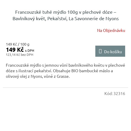
Francouzské tuhé mýdlo 100g v plechové dóze –
Bavlníkový květ, Pekařství, La Savonnerie de Nyons
Na Objednávku
Měrná
149 Kč / 100 g
149 Kč
cena:
Do košíku
123,14 Kč
Francouzské mýdlo s jemnou vůní bavlníkového květu v plechové
dóze s ilustrací pekařství. Obsahuje BIO bambucké máslo a
olivový olej z Nyons, vůně z Grasse.
Kód:
32316