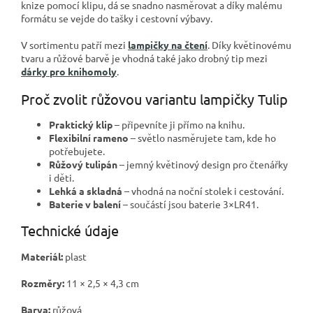
knize pomocí klipu, dá se snadno nasměrovat a díky malému
formátu se vejde do tašky i cestovní výbavy.
V sortimentu patří mezi
lampičky na čtení
. Díky květinovému
tvaru a růžové barvě je vhodná také jako drobný tip mezi
dárky pro knihomoly
.
Proč zvolit růžovou variantu lampičky Tulip
Praktický klip
– připevníte ji přímo na knihu.
Flexibilní rameno
– světlo nasměrujete tam, kde ho
potřebujete.
Růžový tulipán
– jemný květinový design pro čtenářky
i děti.
Lehká a skladná
– vhodná na noční stolek i cestování.
Baterie v balení
– součástí jsou baterie 3×LR41.
Technické údaje
Materiál:
plast
Rozměry:
11 × 2,5 × 4,3 cm
Barva:
růžová