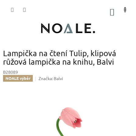
Přejít
na
NÁKUP
obsah
KOŠÍK
Lampička na čtení Tulip, klipová
růžová lampička na knihu, Balvi
B28089
Značka:
Balvi
NOALE výběr