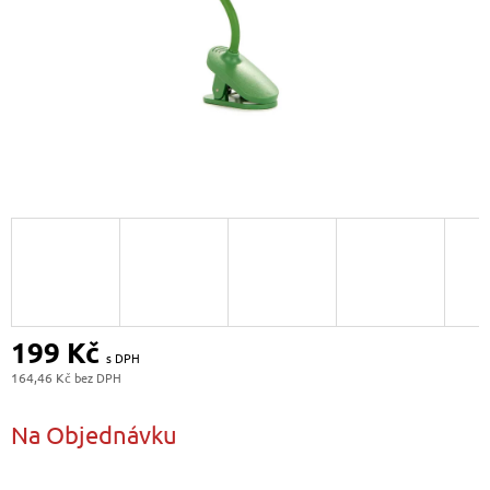
199 Kč
164,46 Kč
Měrná
cena:
Na Objednávku