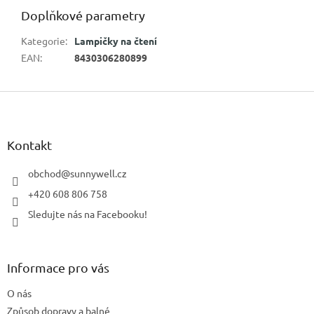
Doplňkové parametry
Kategorie
:
Lampičky na čtení
EAN
:
8430306280899
Z
á
p
a
Kontakt
t
í
obchod
@
sunnywell.cz
+420 608 806 758
Sledujte nás na Facebooku!
Informace pro vás
O nás
Způsob dopravy a balné