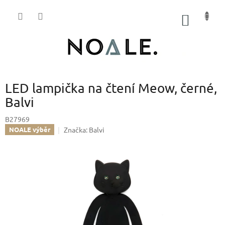
Přejít
na
NÁKUP
obsah
KOŠÍK
LED lampička na čtení Meow, černé,
Balvi
B27969
Značka:
Balvi
NOALE výběr