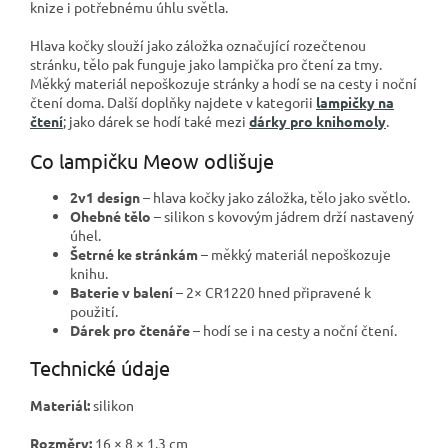
knize i potřebnému úhlu světla.
Hlava kočky slouží jako záložka označující rozečtenou
stránku, tělo pak funguje jako lampička pro čtení za tmy.
Měkký materiál nepoškozuje stránky a hodí se na cesty i noční
čtení doma. Další doplňky najdete v kategorii
lampičky na
čtení
; jako dárek se hodí také mezi
dárky pro knihomoly
.
Co lampičku Meow odlišuje
2v1 design
– hlava kočky jako záložka, tělo jako světlo.
Ohebné tělo
– silikon s kovovým jádrem drží nastavený
úhel.
Šetrné ke stránkám
– měkký materiál nepoškozuje
knihu.
Baterie v balení
– 2× CR1220 hned připravené k
použití.
Dárek pro čtenáře
– hodí se i na cesty a noční čtení.
Technické údaje
Materiál:
silikon
Rozměry:
16 × 8 × 1,3 cm