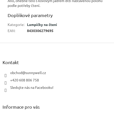
Ano, ohebné tělo s kovovým jádrem drží nastavenou polohu
podle potřeby čtení.
Doplňkové parametry
Kategorie
:
Lampičky na čtení
EAN
:
8430306279695
Z
á
p
a
Kontakt
t
í
obchod
@
sunnywell.cz
+420 608 806 758
Sledujte nás na Facebooku!
Informace pro vás