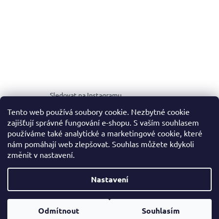
Sledovat na Instagramu
Tento web používá soubory cookie. Nezbytné cookie
zajišťují správné fungování e-shopu. S vaším souhlasem
MEDIA KIT
používáme také analytické a marketingové cookie, které
nám pomáhají web zlepšovat. Souhlas můžete kdykoli
změnit v nastavení.
Vytvořil Shoptet
Nastavení
Copyright 2026
NOALE.
. Všechna práva vyhrazena.
Upravit
Odmítnout
Souhlasím
nastavení cookies