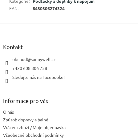
Kategorie
:
Podtácky a doplňky k nápojům
EAN
:
8430306274324
Z
á
p
a
Kontakt
t
í
obchod
@
sunnywell.cz
+420 608 806 758
Sledujte nás na Facebooku!
Informace pro vás
O nás
Způsob dopravy a balné
Vrácení zboží / Moje objednávka
Všeobecné obchodní podmínky