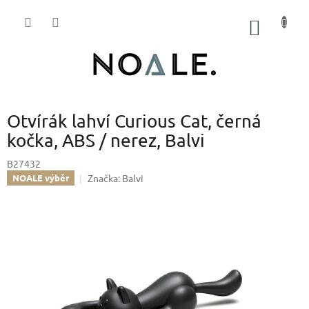
Přejít
na
NÁKUP
obsah
KOŠÍK
Otvírák lahví Curious Cat, černá
kočka, ABS / nerez, Balvi
B27432
Značka:
Balvi
NOALE výběr