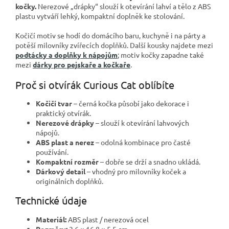
kočky.
Nerezové „drápky“ slouží k otevírání lahví a tělo z ABS
plastu vytváří lehký, kompaktní doplněk ke stolování.
Kočičí motiv se hodí do domácího baru, kuchyně i na párty a
potěší milovníky zvířecích doplňků. Další kousky najdete mezi
podtácky a doplňky k nápojům
; motiv kočky zapadne také
mezi
dárky pro pejskaře a kočkaře
.
Proč si otvírák Curious Cat oblíbíte
Kočičí tvar
– černá kočka působí jako dekorace i
praktický otvírák.
Nerezové drápky
– slouží k otevírání lahvových
nápojů.
ABS plast a nerez
– odolná kombinace pro časté
používání.
Kompaktní rozměr
– dobře se drží a snadno ukládá.
Dárkový detail
– vhodný pro milovníky koček a
originálních doplňků.
Technické údaje
Materiál:
ABS plast / nerezová ocel
Rozměry:
2,6 × 16,8 × 5,5 cm