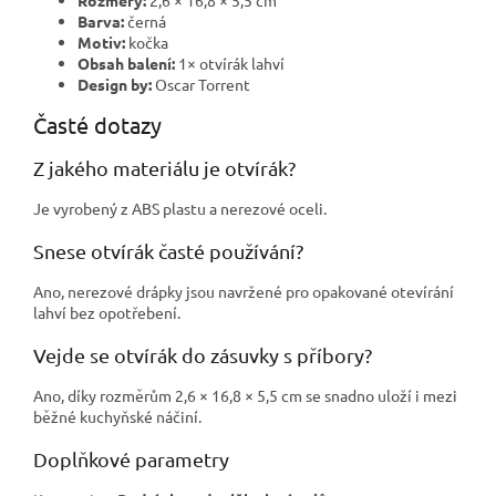
Barva:
černá
Motiv:
kočka
Obsah balení:
1× otvírák lahví
Design by:
Oscar Torrent
Časté dotazy
Z jakého materiálu je otvírák?
Je vyrobený z ABS plastu a nerezové oceli.
Snese otvírák časté používání?
Ano, nerezové drápky jsou navržené pro opakované otevírání
lahví bez opotřebení.
Vejde se otvírák do zásuvky s příbory?
Ano, díky rozměrům 2,6 × 16,8 × 5,5 cm se snadno uloží i mezi
běžné kuchyňské náčiní.
Doplňkové parametry