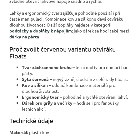
zvládne otevřít lahvové nápoje snadno a rychle.
Lehký a ergonomický tvar zajišťuje pohodlné použití i při
časté manipulaci. Kombinace kovu a silikonu dává otvíráku
dlouhou životnost. Další doplňky najdete v kategorii
podtácky a doplňky k nápojům
; jako dárek se hodí také mezi
dárky na párty
.
Proč zvolit červenou variantu otvíráku
Floats
Tvar záchranného kruhu
– letní motiv pro domácí bar i
párty.
Sytá červená
– nejvýraznější odstín z celé řady Floats.
Kov a silikon
– odolná kombinace materiálů pro
dlouhou životnost.
Ergonomický tvar
– pohodlné a rychlé otevírání lahví.
Dárek pro grily a večírky
– hodí se i pro fanoušky
letních akcí.
Technické údaje
Materiál:
plast / kov