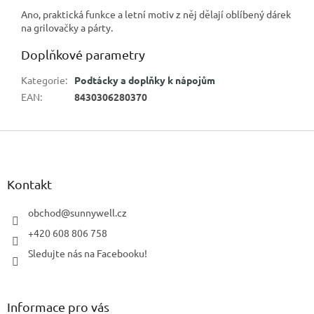
Ano, praktická funkce a letní motiv z něj dělají oblíbený dárek
na grilovačky a párty.
Doplňkové parametry
Kategorie
:
Podtácky a doplňky k nápojům
EAN
:
8430306280370
Z
á
p
a
Kontakt
t
í
obchod
@
sunnywell.cz
+420 608 806 758
Sledujte nás na Facebooku!
Informace pro vás