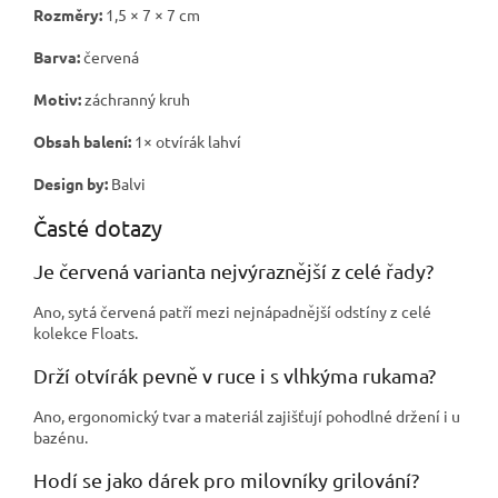
Rozměry:
1,5 × 7 × 7 cm
Barva:
červená
Motiv:
záchranný kruh
Obsah balení:
1× otvírák lahví
Design by:
Balvi
Časté dotazy
Je červená varianta nejvýraznější z celé řady?
Ano, sytá červená patří mezi nejnápadnější odstíny z celé
kolekce Floats.
Drží otvírák pevně v ruce i s vlhkýma rukama?
Ano, ergonomický tvar a materiál zajišťují pohodlné držení i u
bazénu.
Hodí se jako dárek pro milovníky grilování?