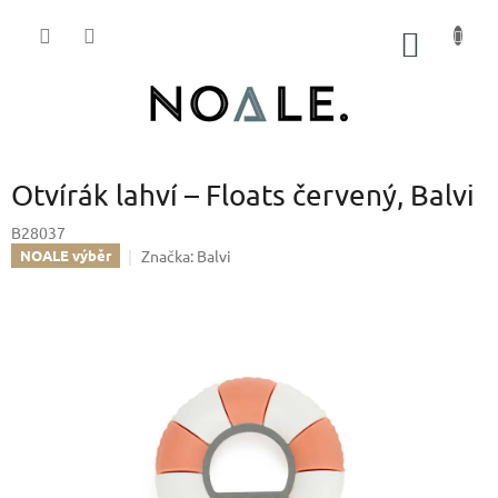
Přejít
na
NÁKUP
obsah
KOŠÍK
Otvírák lahví – Floats červený, Balvi
B28037
Značka:
Balvi
NOALE výběr