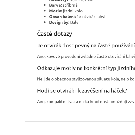
Barva:
stříbrná
Motiv:
jízdní kolo
Obsah balení:
1× otvírák lahví
Design by:
Balvi
Časté dotazy
Je otvírák dost pevný na časté používání
Ano, kovové provedení zvládne časté otevírání lahv
Odkazuje motiv na konkrétní typ jízdníh
Ne, jde o obecnou stylizovanou siluetu kola, ne o k
Hodí se otvírák i k zavěšení na háček?
Ano, kompaktní tvar a nízká hmotnost umožňují zavěs
Z
á