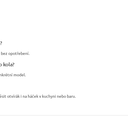
?
í bez opotřebení.
o kola?
onkrétní model.
it otvírák i na háček v kuchyni nebo baru.