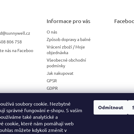
Informace pro vás
Facebo
O nás
d
@
sunnywell.cz
Způsob dopravy a balné
608 806 758
Vrácení zboží / Moje
te nás na Faceboo
objednávka
Všeobecné obchodní
podmínky
Jak nakupovat
GPSR
GDPR
Zásady používání cookies
Velkoobchodní spolupráce
oužívá soubory cookie. Nezbytné
Odmítnout
ťují správné fungování e-shopu. S vaším
oužíváme také analytické a
é cookie, které nám pomáhají web
MEDIA KIT
Souhlas můžete kdykoli změnit v