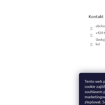
p
a
t
Kontakt
í
obcho
+420 
Sleduj
ku!
Tento web p
cookie zajiš
souhlasem p
marketingov
zlepšovat. 