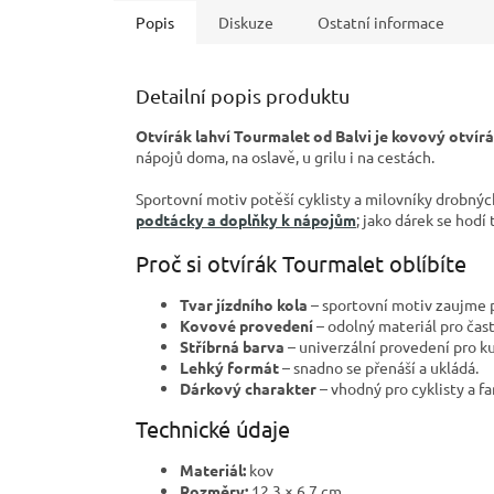
Popis
Diskuze
Ostatní informace
Detailní popis produktu
Otvírák lahví Tourmalet od Balvi je kovový otvírá
nápojů doma, na oslavě, u grilu i na cestách.
Sportovní motiv potěší cyklisty a milovníky drobný
podtácky a doplňky k nápojům
; jako dárek se hodí
Proč si otvírák Tourmalet oblíbíte
Tvar jízdního kola
– sportovní motiv zaujme p
Kovové provedení
– odolný materiál pro čas
Stříbrná barva
– univerzální provedení pro kuc
Lehký formát
– snadno se přenáší a ukládá.
Dárkový charakter
– vhodný pro cyklisty a f
Technické údaje
Materiál:
kov
Rozměry:
12,3 × 6,7 cm