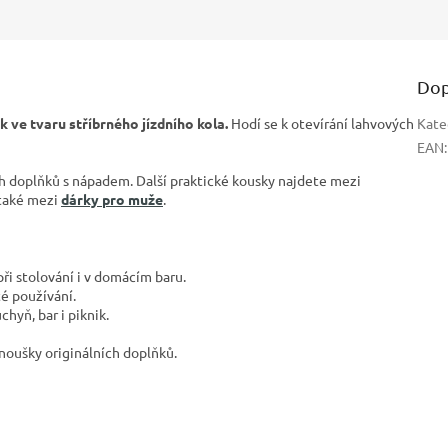
Dop
k ve tvaru stříbrného jízdního kola.
Hodí se k otevírání lahvových
Kate
EAN
:
ch doplňků s nápadem. Další praktické kousky najdete mezi
 také mezi
dárky pro muže
.
ři stolování i v domácím baru.
té používání.
hyň, bar i piknik.
anoušky originálních doplňků.