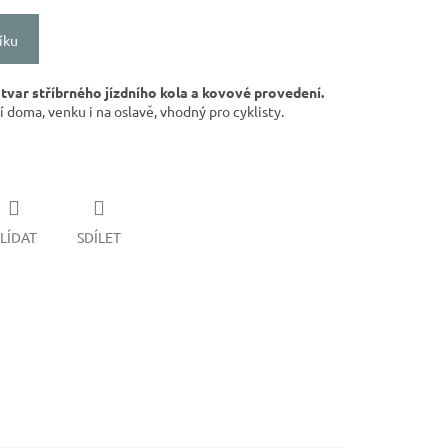
íku
tvar stříbrného jízdního kola a kovové provedení.
 doma, venku i na oslavě, vhodný pro cyklisty.
LÍDAT
SDÍLET