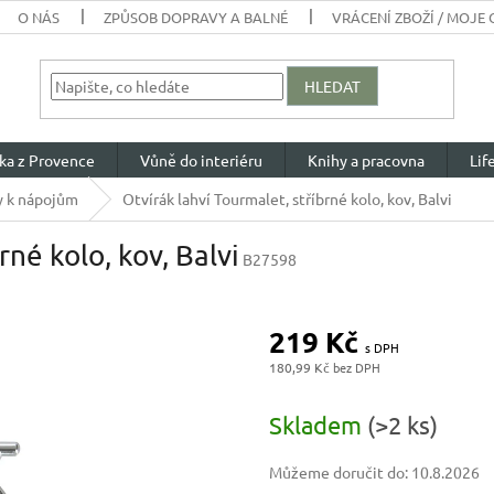
O NÁS
ZPŮSOB DOPRAVY A BALNÉ
VRÁCENÍ ZBOŽÍ / MOJE
HLEDAT
ka z Provence
Vůně do interiéru
Knihy a pracovna
Lif
y k nápojům
Otvírák lahví Tourmalet, stříbrné kolo, kov, Balvi
rné kolo, kov, Balvi
B27598
219 Kč
180,99 Kč
Měrná
cena:
Skladem
(>2 ks)
Můžeme doručit do:
10.8.2026