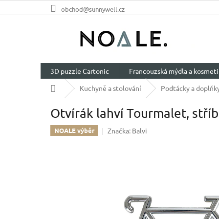
Přejít
obchod@sunnywell.cz
na
obsah
3D puzzle Cartonic
Francouzská mýdla a kosmeti
Domů
Kuchyně a stolování
Podtácky a doplňk
Otvírák lahví Tourmalet, stříb
Značka:
Balvi
NOALE výběr