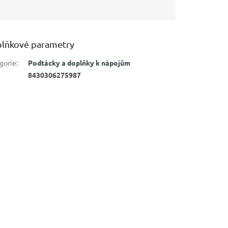
lňkové parametry
gorie
:
Podtácky a doplňky k nápojům
8430306275987