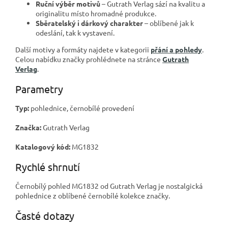
Ruční výběr motivů
– Gutrath Verlag sází na kvalitu a
originalitu místo hromadné produkce.
Sběratelský i dárkový charakter
– oblíbené jak k
odeslání, tak k vystavení.
Další motivy a formáty najdete v kategorii
přání a pohledy
.
Celou nabídku značky prohlédnete na stránce
Gutrath
Verlag
.
Parametry
Typ:
pohlednice, černobílé provedení
Značka:
Gutrath Verlag
Katalogový kód:
MG1832
Rychlé shrnutí
Černobílý pohled MG1832 od Gutrath Verlag je nostalgická
pohlednice z oblíbené černobílé kolekce značky.
Časté dotazy