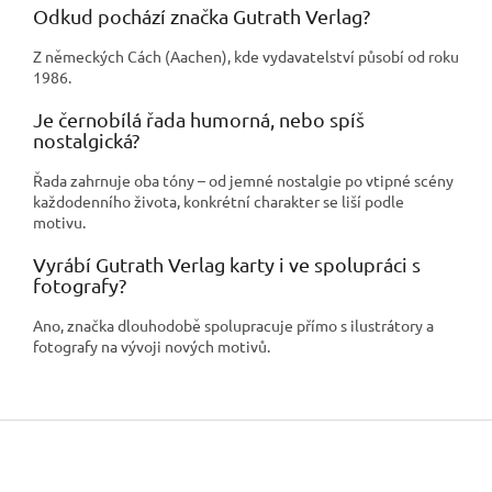
Odkud pochází značka Gutrath Verlag?
Z německých Cách (Aachen), kde vydavatelství působí od roku
1986.
Je černobílá řada humorná, nebo spíš
nostalgická?
Řada zahrnuje oba tóny – od jemné nostalgie po vtipné scény
každodenního života, konkrétní charakter se liší podle
motivu.
Vyrábí Gutrath Verlag karty i ve spolupráci s
fotografy?
Ano, značka dlouhodobě spolupracuje přímo s ilustrátory a
fotografy na vývoji nových motivů.
Z
á
p