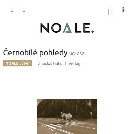
Přejít
na
NÁKUP
obsah
KOŠÍK
Černobílé pohledy
MG1832
Značka:
Gutrath Verlag
NOALE výběr