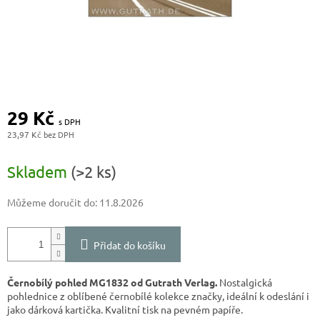
29 Kč
23,97 Kč
Měrná
cena:
Skladem
(>2 ks)
Můžeme doručit do:
11.8.2026
Přidat do košíku
Černobílý pohled MG1832 od Gutrath Verlag.
Nostalgická
pohlednice z oblíbené černobílé kolekce značky, ideální k odeslání i
jako dárková kartička. Kvalitní tisk na pevném papíře.