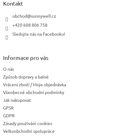
a
Kontakt
t
í
obchod
@
sunnywell.cz
+420 608 806 758
Sledujte nás na Facebooku!
Informace pro vás
O nás
Způsob dopravy a balné
Vrácení zboží / Moje objednávka
Všeobecné obchodní podmínky
Jak nakupovat
GPSR
GDPR
Zásady používání cookies
Velkoobchodní spolupráce