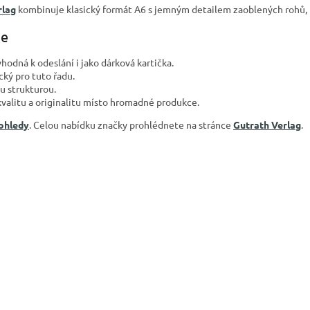
rlag
kombinuje klasický formát A6 s jemným detailem zaoblených rohů, k
je
hodná k odeslání i jako dárková kartička.
cký pro tuto řadu.
u strukturou.
kvalitu a originalitu místo hromadné produkce.
pohledy
. Celou nabídku značky prohlédnete na stránce
Gutrath Verlag
.