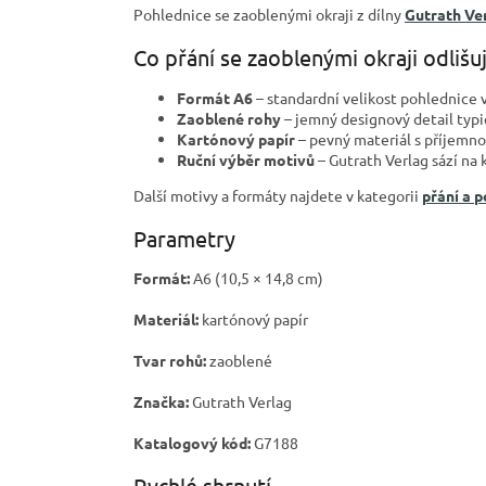
Pohlednice se zaoblenými okraji z dílny
Gutrath Ve
Co přání se zaoblenými okraji odlišu
Formát A6
– standardní velikost pohlednice v
Zaoblené rohy
– jemný designový detail typi
Kartónový papír
– pevný materiál s příjemno
Ruční výběr motivů
– Gutrath Verlag sází na 
Další motivy a formáty najdete v kategorii
přání a 
Parametry
Formát:
A6 (10,5 × 14,8 cm)
Materiál:
kartónový papír
Tvar rohů:
zaoblené
Značka:
Gutrath Verlag
Katalogový kód:
G7188
Rychlé shrnutí