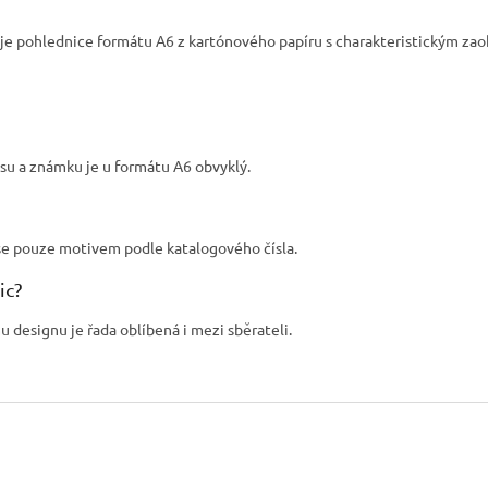
g je pohlednice formátu A6 z kartónového papíru s charakteristickým z
su a známku je u formátu A6 obvyklý.
iší se pouze motivem podle katalogového čísla.
ic?
 designu je řada oblíbená i mezi sběrateli.