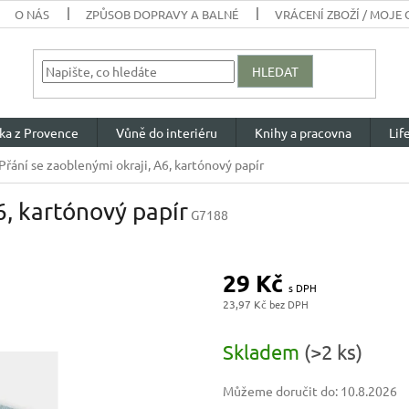
O NÁS
ZPŮSOB DOPRAVY A BALNÉ
VRÁCENÍ ZBOŽÍ / MOJE
HLEDAT
ka z Provence
Vůně do interiéru
Knihy a pracovna
Lif
Přání se zaoblenými okraji, A6, kartónový papír
6, kartónový papír
G7188
29 Kč
23,97 Kč
Měrná
cena:
Skladem
(>2 ks)
Můžeme doručit do:
10.8.2026