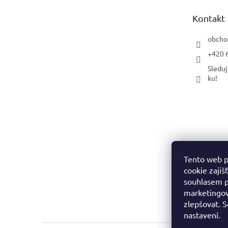
t
Kontakt
í
obcho
+420 
Sleduj
ku!
Tento web p
cookie zajiš
souhlasem p
marketingov
zlepšovat. 
nastavení.