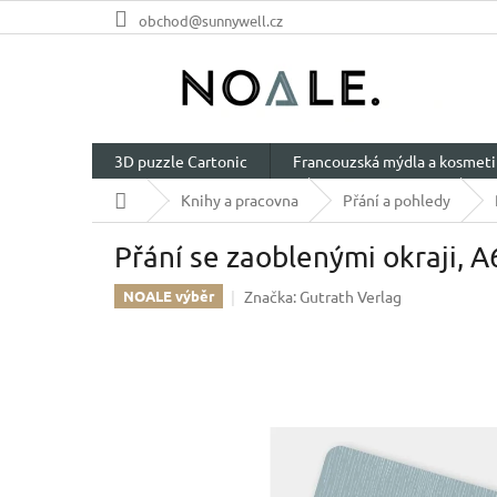
Přejít
obchod@sunnywell.cz
na
obsah
3D puzzle Cartonic
Francouzská mýdla a kosmeti
Domů
Knihy a pracovna
Přání a pohledy
Přání se zaoblenými okraji, A
Značka:
Gutrath Verlag
NOALE výběr