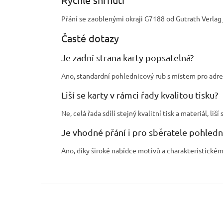
Přání se zaoblenými okraji G7188 od Gutrath Verla
Časté dotazy
Je zadní strana karty popsatelná?
Ano, standardní pohlednicový rub s místem pro adre
Liší se karty v rámci řady kvalitou tisku?
Ne, celá řada sdílí stejný kvalitní tisk a materiál, l
Je vhodné přání i pro sběratele pohledn
Ano, díky široké nabídce motivů a charakteristickému
Z
á
p
a