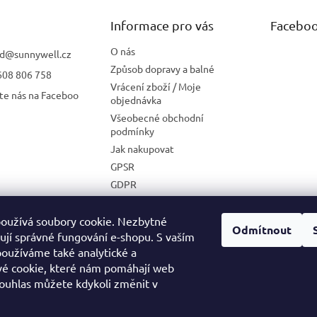
Informace pro vás
Facebo
O nás
d
@
sunnywell.cz
Způsob dopravy a balné
608 806 758
Vrácení zboží / Moje
te nás na Faceboo
objednávka
Všeobecné obchodní
podmínky
Jak nakupovat
GPSR
GDPR
Zásady používání cookies
Velkoobchodní spolupráce
oužívá soubory cookie. Nezbytné
Odmítnout
ťují správné fungování e-shopu. S vaším
oužíváme také analytické a
é cookie, které nám pomáhají web
MEDIA KIT
Souhlas můžete kdykoli změnit v