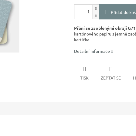
Přidat do koš
Přání se zaoblenými okraji G71
kartónového papíru s jemně zaob
kartička.
Detailní informace
TISK
ZEPTAT SE
H