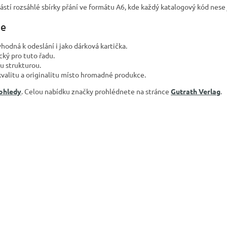
ástí rozsáhlé sbírky přání ve formátu A6, kde každý katalogový kód nese 
je
hodná k odeslání i jako dárková kartička.
cký pro tuto řadu.
u strukturou.
kvalitu a originalitu místo hromadné produkce.
pohledy
. Celou nabídku značky prohlédnete na stránce
Gutrath Verlag
.