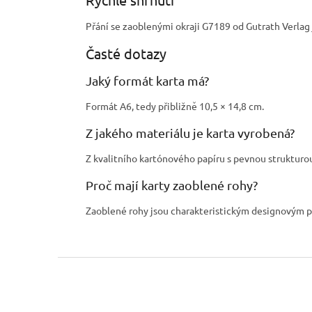
Přání se zaoblenými okraji G7189 od Gutrath Verla
Časté dotazy
Jaký formát karta má?
Formát A6, tedy přibližně 10,5 × 14,8 cm.
Z jakého materiálu je karta vyrobená?
Z kvalitního kartónového papíru s pevnou strukturo
Proč mají karty zaoblené rohy?
Zaoblené rohy jsou charakteristickým designovým prv
Z
á
p
a