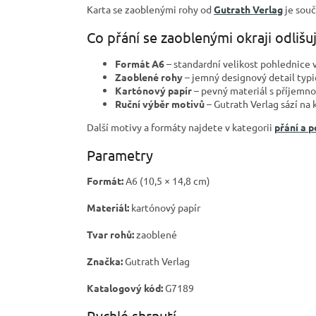
Karta se zaoblenými rohy od
Gutrath Verlag
je souč
Co přání se zaoblenými okraji odlišu
Formát A6
– standardní velikost pohlednice v
Zaoblené rohy
– jemný designový detail typi
Kartónový papír
– pevný materiál s příjemno
Ruční výběr motivů
– Gutrath Verlag sází na 
Další motivy a formáty najdete v kategorii
přání a 
Parametry
Formát:
A6 (10,5 × 14,8 cm)
Materiál:
kartónový papír
Tvar rohů:
zaoblené
Značka:
Gutrath Verlag
Katalogový kód:
G7189
Rychlé shrnutí