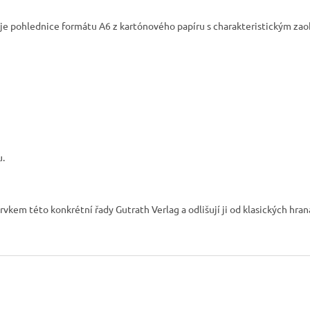
g je pohlednice formátu A6 z kartónového papíru s charakteristickým z
u.
kem této konkrétní řady Gutrath Verlag a odlišují ji od klasických hra