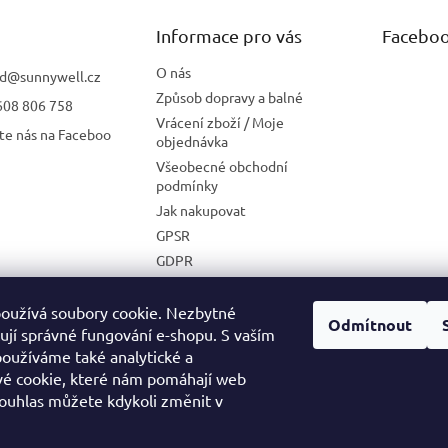
Informace pro vás
Facebo
O nás
d
@
sunnywell.cz
Způsob dopravy a balné
608 806 758
Vrácení zboží / Moje
te nás na Faceboo
objednávka
Všeobecné obchodní
podmínky
Jak nakupovat
GPSR
GDPR
Zásady používání cookies
Velkoobchodní spolupráce
oužívá soubory cookie. Nezbytné
Odmítnout
ťují správné fungování e-shopu. S vaším
oužíváme také analytické a
é cookie, které nám pomáhají web
MEDIA KIT
Souhlas můžete kdykoli změnit v