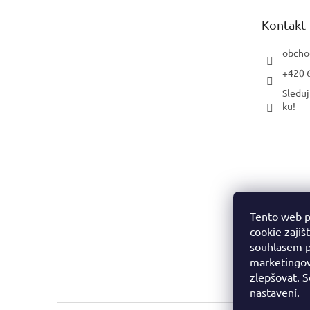
t
Kontakt
í
obcho
+420 
Sleduj
ku!
Tento web p
cookie zajiš
souhlasem p
marketingov
zlepšovat. 
nastavení.