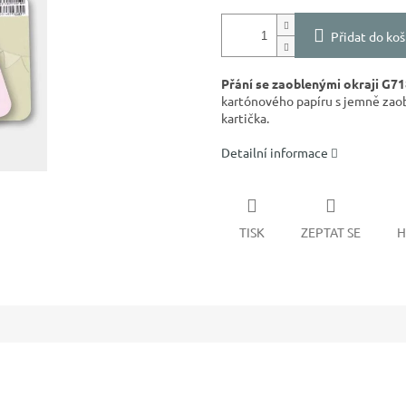
Přidat do koš
Přání se zaoblenými okraji G71
kartónového papíru s jemně zaob
kartička.
Detailní informace
TISK
ZEPTAT SE
H