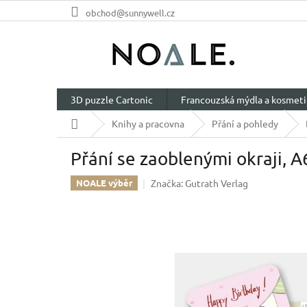
Přejít
obchod@sunnywell.cz
na
obsah
3D puzzle Cartonic
Francouzská mýdla a kosmeti
Domů
Knihy a pracovna
Přání a pohledy
Přání se zaoblenými okraji, A
Značka:
Gutrath Verlag
NOALE výběr