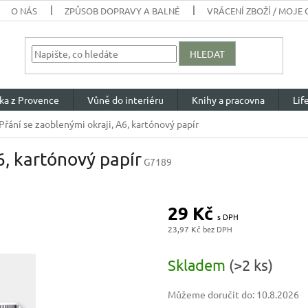
O NÁS
ZPŮSOB DOPRAVY A BALNÉ
VRÁCENÍ ZBOŽÍ / MOJE
HLEDAT
ka z Provence
Vůně do interiéru
Knihy a pracovna
Lif
Přání se zaoblenými okraji, A6, kartónový papír
6, kartónový papír
G7189
29 Kč
23,97 Kč
Měrná
cena:
Skladem
(>2 ks)
Můžeme doručit do:
10.8.2026