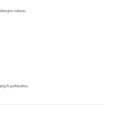
aobleným rohem.
natých pohlednic.