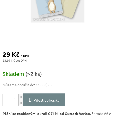
29 Kč
23,97 Kč
Měrná
cena:
Skladem
(>2 ks)
Můžeme doručit do:
11.8.2026
Přidat do košíku
Přání se zaoblenými okraji G7191 od Gutrath Verlag.
Formát A6 z