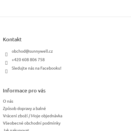
Z
á
p
a
Kontakt
t
í
obchod
@
sunnywell.cz
+420 608 806 758
Sledujte nás na Facebooku!
Informace pro vás
O nás
Způsob dopravy a balné
Vrácení zboží / Moje objednávka
Všeobecné obchodní podmínky
Jak nakupovat