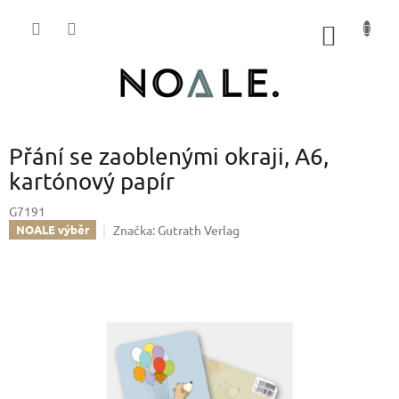
Přejít
na
NÁKUP
obsah
KOŠÍK
Přání se zaoblenými okraji, A6,
kartónový papír
G7191
Značka:
Gutrath Verlag
NOALE výběr