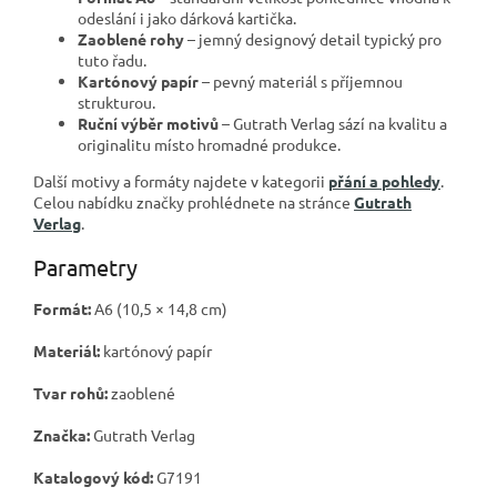
odeslání i jako dárková kartička.
Zaoblené rohy
– jemný designový detail typický pro
tuto řadu.
Kartónový papír
– pevný materiál s příjemnou
strukturou.
Ruční výběr motivů
– Gutrath Verlag sází na kvalitu a
originalitu místo hromadné produkce.
Další motivy a formáty najdete v kategorii
přání a pohledy
.
Celou nabídku značky prohlédnete na stránce
Gutrath
Verlag
.
Parametry
Formát:
A6 (10,5 × 14,8 cm)
Materiál:
kartónový papír
Tvar rohů:
zaoblené
Značka:
Gutrath Verlag
Katalogový kód:
G7191