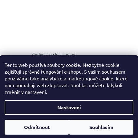
Sledovat na Instagramu
Tento web používá soubory cookie. Nezbytné cookie
zajišťují správné fungování e-shopu. S vaším souhlasem
MEDIA KIT
používáme také analytické a marketingové cookie, které
nám pomáhají web zlepšovat. Souhlas můžete kdykoli
změnit v nastavení.
Vytvořil Shoptet
Nastavení
Copyright 2026
NOALE.
. Všechna práva vyhrazena.
Upravit
Odmítnout
Souhlasím
nastavení cookies