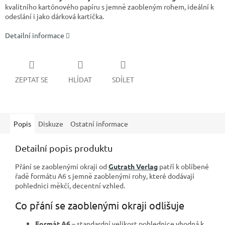
kvalitního kartónového papíru s jemně zaobleným rohem, ideální k
odeslání i jako dárková kartička.
Detailní informace
ZEPTAT SE
HLÍDAT
SDÍLET
Popis
Diskuze
Ostatní informace
Detailní popis produktu
Přání se zaoblenými okraji od
Gutrath Verlag
patří k oblíbené
řadě formátu A6 s jemně zaoblenými rohy, které dodávají
pohlednici měkčí, decentní vzhled.
Co přání se zaoblenými okraji odlišuje
Formát A6
– standardní velikost pohlednice vhodná k