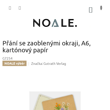
Přejít
na
NÁKUP
obsah
KOŠÍK
Přání se zaoblenými okraji, A6,
kartónový papír
G7254
Značka:
Gutrath Verlag
NOALE výběr