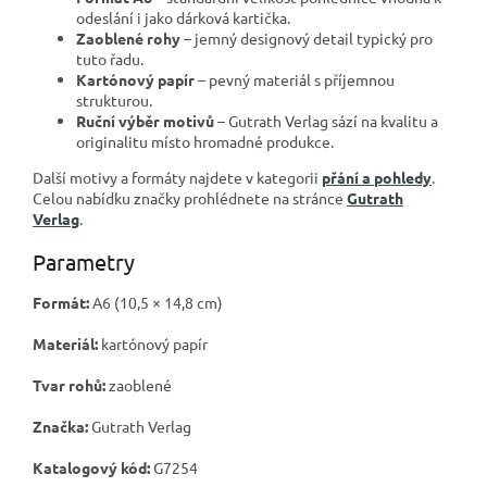
odeslání i jako dárková kartička.
Zaoblené rohy
– jemný designový detail typický pro
tuto řadu.
Kartónový papír
– pevný materiál s příjemnou
strukturou.
Ruční výběr motivů
– Gutrath Verlag sází na kvalitu a
originalitu místo hromadné produkce.
Další motivy a formáty najdete v kategorii
přání a pohledy
.
Celou nabídku značky prohlédnete na stránce
Gutrath
Verlag
.
Parametry
Formát:
A6 (10,5 × 14,8 cm)
Materiál:
kartónový papír
Tvar rohů:
zaoblené
Značka:
Gutrath Verlag
Katalogový kód:
G7254