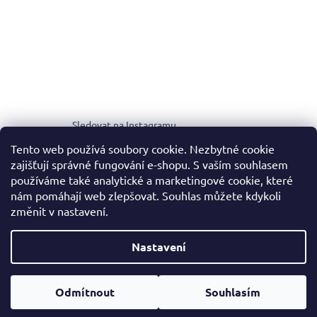
Sledovat na Instagramu
Tento web používá soubory cookie. Nezbytné cookie
zajišťují správné fungování e-shopu. S vaším souhlasem
MEDIA KIT
používáme také analytické a marketingové cookie, které
nám pomáhají web zlepšovat. Souhlas můžete kdykoli
změnit v nastavení.
Vytvořil Shoptet
Nastavení
Copyright 2026
NOALE.
. Všechna práva vyhrazena.
Upravit
Odmítnout
Souhlasím
nastavení cookies