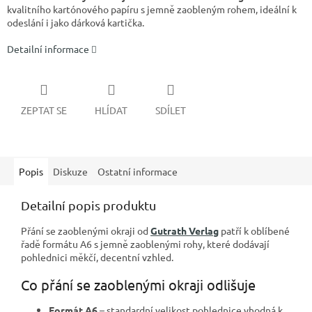
kvalitního kartónového papíru s jemně zaobleným rohem, ideální k
odeslání i jako dárková kartička.
Detailní informace
ZEPTAT SE
HLÍDAT
SDÍLET
Popis
Diskuze
Ostatní informace
Detailní popis produktu
Přání se zaoblenými okraji od
Gutrath Verlag
patří k oblíbené
řadě formátu A6 s jemně zaoblenými rohy, které dodávají
pohlednici měkčí, decentní vzhled.
Co přání se zaoblenými okraji odlišuje
Formát A6
– standardní velikost pohlednice vhodná k