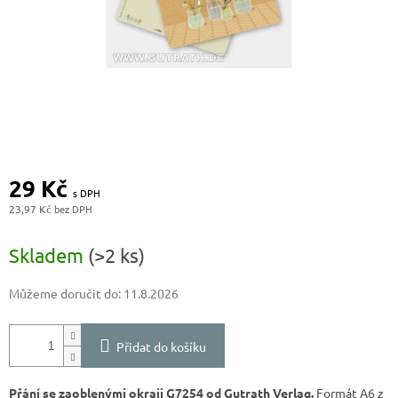
29 Kč
23,97 Kč
Měrná
cena:
Skladem
(>2 ks)
Můžeme doručit do:
11.8.2026
Přidat do košíku
Přání se zaoblenými okraji G7254 od Gutrath Verlag.
Formát A6 z