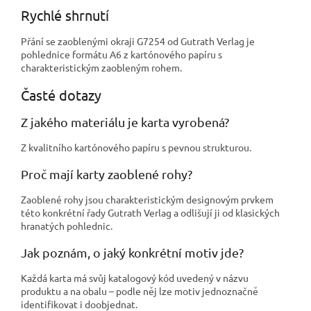
Rychlé shrnutí
Přání se zaoblenými okraji G7254 od Gutrath Verlag je
pohlednice formátu A6 z kartónového papíru s
charakteristickým zaobleným rohem.
Časté dotazy
Z jakého materiálu je karta vyrobená?
Z kvalitního kartónového papíru s pevnou strukturou.
Proč mají karty zaoblené rohy?
Zaoblené rohy jsou charakteristickým designovým prvkem
této konkrétní řady Gutrath Verlag a odlišují ji od klasických
hranatých pohlednic.
Jak poznám, o jaký konkrétní motiv jde?
Každá karta má svůj katalogový kód uvedený v názvu
produktu a na obalu – podle něj lze motiv jednoznačně
identifikovat i doobjednat.