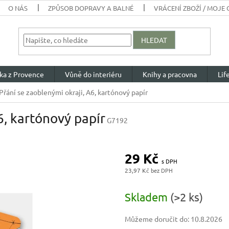
O NÁS
ZPŮSOB DOPRAVY A BALNÉ
VRÁCENÍ ZBOŽÍ / MOJE
HLEDAT
ka z Provence
Vůně do interiéru
Knihy a pracovna
Lif
Přání se zaoblenými okraji, A6, kartónový papír
6, kartónový papír
G7192
29 Kč
23,97 Kč
Měrná
cena:
Skladem
(>2 ks)
Můžeme doručit do:
10.8.2026