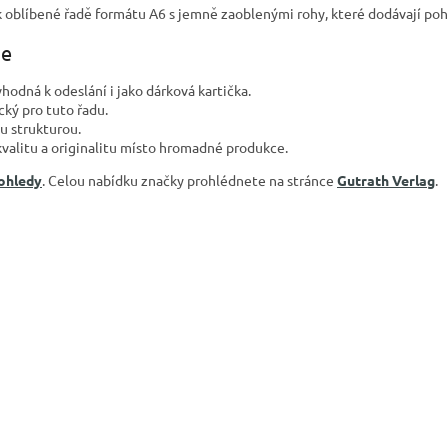
k oblíbené řadě formátu A6 s jemně zaoblenými rohy, které dodávají poh
je
hodná k odeslání i jako dárková kartička.
cký pro tuto řadu.
u strukturou.
kvalitu a originalitu místo hromadné produkce.
pohledy
. Celou nabídku značky prohlédnete na stránce
Gutrath Verlag
.