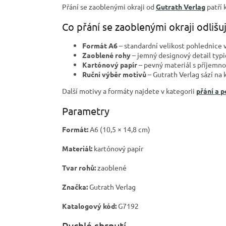
Přání se zaoblenými okraji od
Gutrath Verlag
patří 
Co přání se zaoblenými okraji odlišu
Formát A6
– standardní velikost pohlednice v
Zaoblené rohy
– jemný designový detail typi
Kartónový papír
– pevný materiál s příjemno
Ruční výběr motivů
– Gutrath Verlag sází na 
Další motivy a formáty najdete v kategorii
přání a 
Parametry
Formát:
A6 (10,5 × 14,8 cm)
Materiál:
kartónový papír
Tvar rohů:
zaoblené
Značka:
Gutrath Verlag
Katalogový kód:
G7192
Rychlé shrnutí