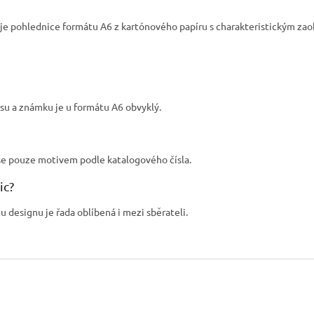
g je pohlednice formátu A6 z kartónového papíru s charakteristickým z
su a známku je u formátu A6 obvyklý.
iší se pouze motivem podle katalogového čísla.
ic?
 designu je řada oblíbená i mezi sběrateli.