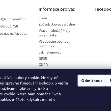
Informace pro vás
Facebo
O nás
d
@
sunnywell.cz
Způsob dopravy a balné
608 806 758
Vrácení zboží / Moje
te nás na Faceboo
objednávka
Všeobecné obchodní
podmínky
Jak nakupovat
GPSR
GDPR
Zásady používání cookies
Velkoobchodní spolupráce
oužívá soubory cookie. Nezbytné
Odmítnout
ťují správné fungování e-shopu. S vaším
oužíváme také analytické a
é cookie, které nám pomáhají web
MEDIA KIT
Souhlas můžete kdykoli změnit v