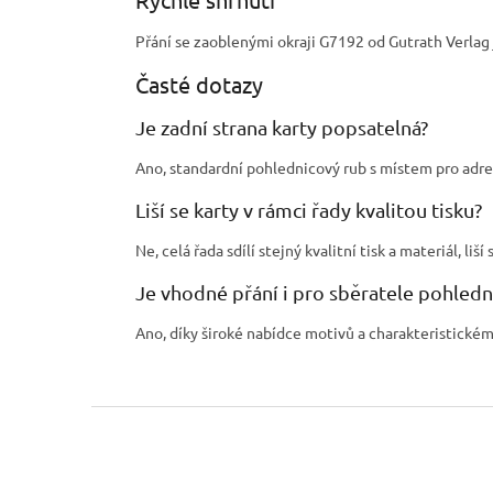
Přání se zaoblenými okraji G7192 od Gutrath Verla
Časté dotazy
Je zadní strana karty popsatelná?
Ano, standardní pohlednicový rub s místem pro adre
Liší se karty v rámci řady kvalitou tisku?
Ne, celá řada sdílí stejný kvalitní tisk a materiál, l
Je vhodné přání i pro sběratele pohledn
Ano, díky široké nabídce motivů a charakteristickému
Z
á
p
a