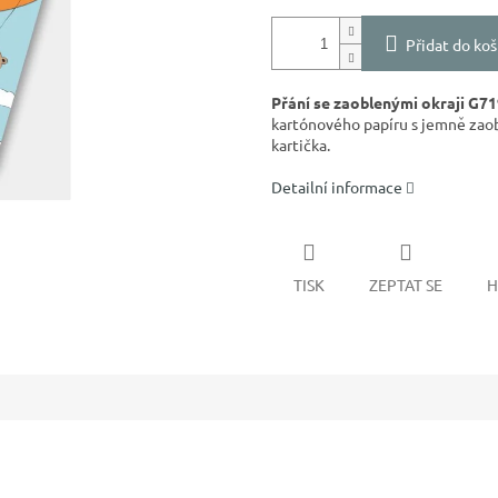
Přidat do koš
Přání se zaoblenými okraji G71
kartónového papíru s jemně zaob
kartička.
Detailní informace
TISK
ZEPTAT SE
H