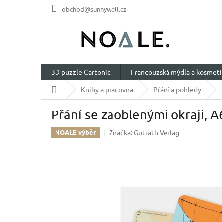
Přejít
obchod@sunnywell.cz
na
obsah
3D puzzle Cartonic
Francouzská mýdla a kosmeti
Domů
Knihy a pracovna
Přání a pohledy
Přání se zaoblenými okraji, A
Značka:
Gutrath Verlag
NOALE výběr