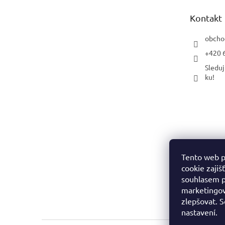
t
Kontakt
í
obcho
+420 
Sleduj
ku!
Tento web p
cookie zajiš
souhlasem p
marketingov
zlepšovat. 
nastavení.