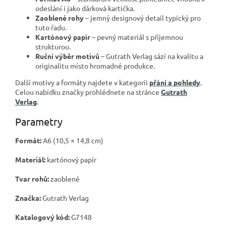
odeslání i jako dárková kartička.
Zaoblené rohy
– jemný designový detail typický pro
tuto řadu.
Kartónový papír
– pevný materiál s příjemnou
strukturou.
Ruční výběr motivů
– Gutrath Verlag sází na kvalitu a
originalitu místo hromadné produkce.
Další motivy a formáty najdete v kategorii
přání a pohledy
.
Celou nabídku značky prohlédnete na stránce
Gutrath
Verlag
.
Parametry
Formát:
A6 (10,5 × 14,8 cm)
Materiál:
kartónový papír
Tvar rohů:
zaoblené
Značka:
Gutrath Verlag
Katalogový kód:
G7148