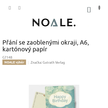
Přejít
na
NÁKUP
obsah
KOŠÍK
Přání se zaoblenými okraji, A6,
kartónový papír
G7148
Značka:
Gutrath Verlag
NOALE výběr