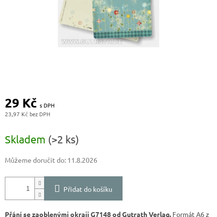
29 Kč
23,97 Kč
Měrná
cena:
Skladem
(>2 ks)
Můžeme doručit do:
11.8.2026
Přidat do košíku
Přání se zaoblenými okraji G7148 od Gutrath Verlag.
Formát A6 z