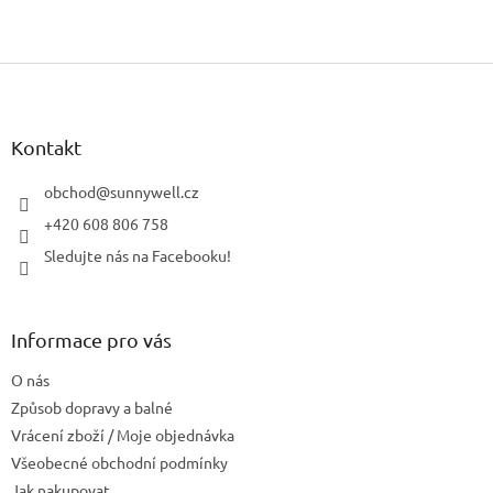
Z
á
p
a
Kontakt
t
í
obchod
@
sunnywell.cz
+420 608 806 758
Sledujte nás na Facebooku!
Informace pro vás
O nás
Způsob dopravy a balné
Vrácení zboží / Moje objednávka
Všeobecné obchodní podmínky
Jak nakupovat