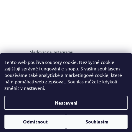
Sledovat na Instagramu
Tento web používá soubory cookie. Nezbytné cookie
zajišťují správné fungování e-shopu. S vaším souhlasem
MEDIA KIT
používáme také analytické a marketingové cookie, které
nám pomáhají web zlepšovat. Souhlas můžete kdykoli
změnit v nastavení.
Vytvořil Shoptet
Nastavení
Copyright 2026
NOALE.
. Všechna práva vyhrazena.
Upravit
Odmítnout
Souhlasím
nastavení cookies