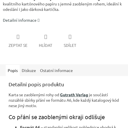
kvalitního kartónového papíru s jemně zaobleným rohem, ideální k
odeslání i jako dárková kartička.
Detailní informace
ZEPTAT SE
HLÍDAT
SDÍLET
Popis
Diskuze
Ostatní informace
Detailní popis produktu
Karta se zaoblenými rohy od
Gutrath Verlag
je součástí
rozsáhlé sbírky přání ve formátu A6, kde každý katalogový kód
nese jiný motiv.
Co přání se zaoblenými okraji odlišuje
Formát A6
– standardní velikost pohlednice vhodná k