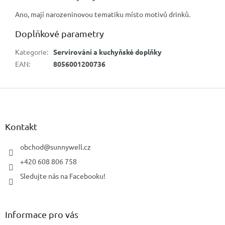
Ano, mají narozeninovou tematiku místo motivů drinků.
Doplňkové parametry
Kategorie
:
Servírování a kuchyňské doplňky
EAN
:
8056001200736
Z
á
p
a
Kontakt
t
í
obchod
@
sunnywell.cz
+420 608 806 758
Sledujte nás na Facebooku!
Informace pro vás