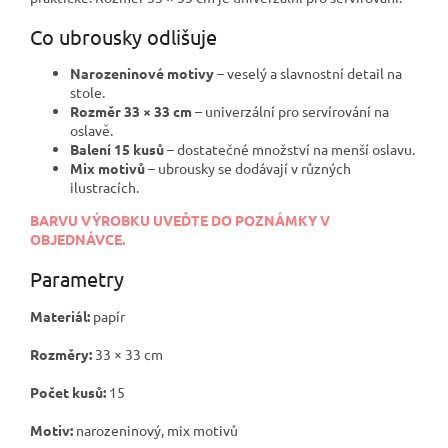
Co ubrousky odlišuje
Narozeninové motivy
– veselý a slavnostní detail na
stole.
Rozměr 33 × 33 cm
– univerzální pro servírování na
oslavě.
Balení 15 kusů
– dostatečné množství na menší oslavu.
Mix motivů
– ubrousky se dodávají v různých
ilustracích.
BARVU VÝROBKU UVEĎTE DO POZNÁMKY V
OBJEDNÁVCE.
Parametry
Materiál:
papír
Rozměry:
33 × 33 cm
Počet kusů:
15
Motiv:
narozeninový, mix motivů