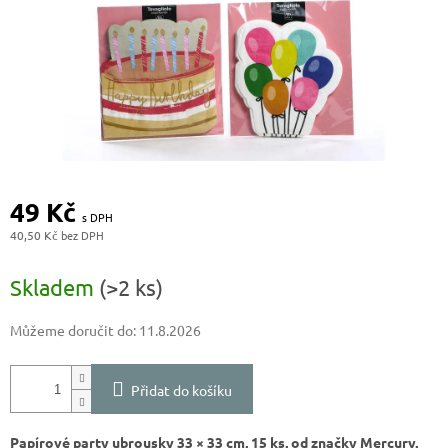
49 Kč
40,50 Kč
Měrná
cena:
Skladem
(>2 ks)
Můžeme doručit do:
11.8.2026
Přidat do košíku
Papírové party ubrousky 33 × 33 cm, 15 ks, od značky Mercury,