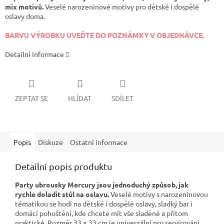
mix motivů.
Veselé narozeninové motivy pro dětské i dospělé
oslavy doma.
BARVU VÝROBKU UVEĎTE DO POZNÁMKY V OBJEDNÁVCE.
Detailní informace
ZEPTAT SE
HLÍDAT
SDÍLET
Popis
Diskuze
Ostatní informace
Detailní popis produktu
Party ubrousky Mercury jsou jednoduchý způsob, jak
rychle doladit stůl na oslavu.
Veselé motivy s narozeninovou
tématikou se hodí na dětské i dospělé oslavy, sladký bar i
domácí pohoštění, kde chcete mít vše sladěné a přitom
praktické. Rozměr 33 × 33 cm je univerzální pro servírování.