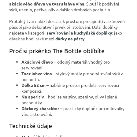
akáciového dřeva ve tvaru lahve vína.
Slouží k podávání
sýrů, uzenin, pečiva, oliv a dalších drobných pochutin.
Protáhlý tvar nabízí dostatek prostoru pro aperitiv a zároveň
působí jako dekorativní prvek při stolování. Další doplňky
najdete v kategorii
servírování a kuchyňské doplňky
; jako
dárek se hodí také mezi
dárky na párty
.
Proč si prkénko The Bottle oblíbíte
Akáciové dřevo
– odolný materiál vhodný pro
servírování.
Tvar lahve vína
– stylový motiv pro servírování sýrů a
pochutin.
Délka 52 cm
– nabídne prostor pro delší servírovací
kompozici.
Na aperitiv
– hodí se na sýry, uzeniny, olivy i slané
pochoutky.
Dárkový charakter
– praktický doplněk pro milovníky
vína a stolování.
Technické údaje
Materiál:
akáciové dřevo