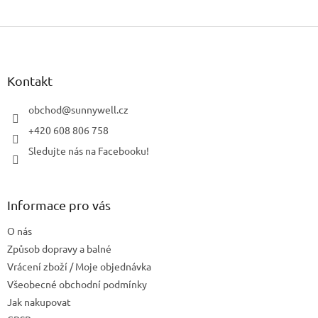
Z
á
p
a
Kontakt
t
í
obchod
@
sunnywell.cz
+420 608 806 758
Sledujte nás na Facebooku!
Informace pro vás
O nás
Způsob dopravy a balné
Vrácení zboží / Moje objednávka
Všeobecné obchodní podmínky
Jak nakupovat