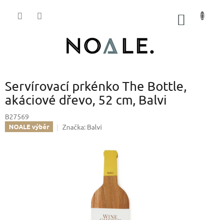
Přejít
na
NÁKUP
obsah
KOŠÍK
Servírovací prkénko The Bottle,
akáciové dřevo, 52 cm, Balvi
B27569
Značka:
Balvi
NOALE výběr