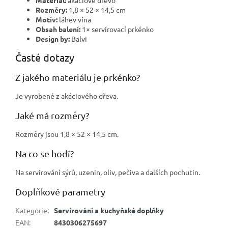
Rozměry:
1,8 × 52 × 14,5 cm
Motiv:
láhev vína
Obsah balení:
1× servírovací prkénko
Design by:
Balvi
Časté dotazy
Z jakého materiálu je prkénko?
Je vyrobené z akáciového dřeva.
Jaké má rozměry?
Rozměry jsou 1,8 × 52 × 14,5 cm.
Na co se hodí?
Na servírování sýrů, uzenin, oliv, pečiva a dalších pochutin.
Doplňkové parametry
Kategorie
:
Servírování a kuchyňské doplňky
EAN
:
8430306275697