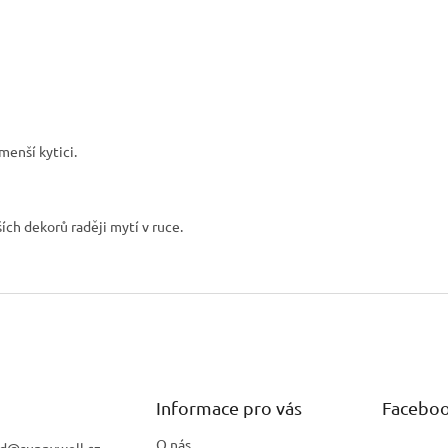
menší kytici.
ích dekorů raději mytí v ruce.
Informace pro vás
Facebo
O nás
d
@
sunnywell.cz