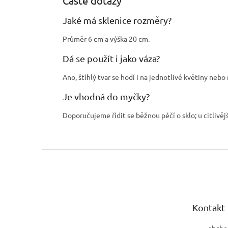
Časté dotazy
Jaké má sklenice rozměry?
Průměr 6 cm a výška 20 cm.
Dá se použít i jako váza?
Ano, štíhlý tvar se hodí i na jednotlivé květiny nebo 
Je vhodná do myčky?
Doporučujeme řídit se běžnou péčí o sklo; u citlivějš
Z
á
p
a
t
Kontakt
í
obcho