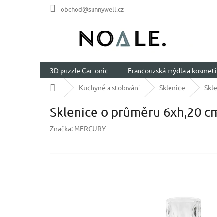
Přejít
obchod@sunnywell.cz
na
obsah
3D puzzle Cartonic
Francouzská mýdla a kosmeti
Domů
Kuchyně a stolování
Sklenice
Skl
Sklenice o průměru 6xh,20 c
Značka:
MERCURY