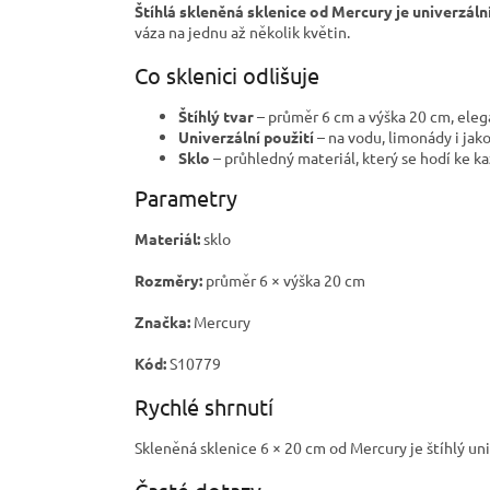
Štíhlá skleněná sklenice od Mercury je univerzální
váza na jednu až několik květin.
Co sklenici odlišuje
Štíhlý tvar
– průměr 6 cm a výška 20 cm, elega
Univerzální použití
– na vodu, limonády i jak
Sklo
– průhledný materiál, který se hodí ke k
Parametry
Materiál:
sklo
Rozměry:
průměr 6 × výška 20 cm
Značka:
Mercury
Kód:
S10779
Rychlé shrnutí
Skleněná sklenice 6 × 20 cm od Mercury je štíhlý uni