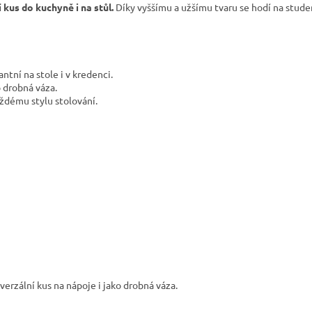
 kus do kuchyně i na stůl.
Díky vyššímu a užšímu tvaru se hodí na studen
ntní na stole i v kredenci.
o drobná váza.
aždému stylu stolování.
verzální kus na nápoje i jako drobná váza.