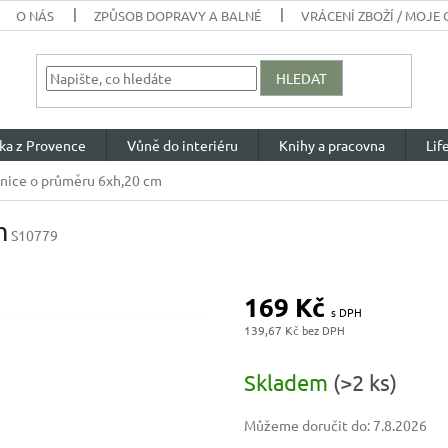
O NÁS
ZPŮSOB DOPRAVY A BALNÉ
VRÁCENÍ ZBOŽÍ / MOJE
HLEDAT
ka z Provence
Vůně do interiéru
Knihy a pracovna
Lif
enice o průměru 6xh,20 cm
m
S10779
169 Kč
139,67 Kč
Měrná
cena:
Skladem
(>2 ks)
Můžeme doručit do:
7.8.2026