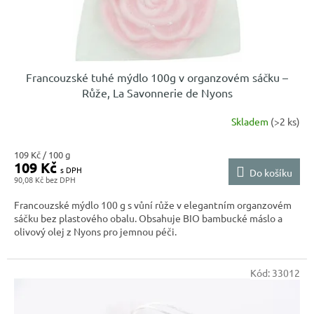
k
t
ů
Francouzské tuhé mýdlo 100g v organzovém sáčku –
Růže, La Savonnerie de Nyons
Skladem
(>2 ks)
Měrná
109 Kč / 100 g
109 Kč
cena:
Do košíku
90,08 Kč
Francouzské mýdlo 100 g s vůní růže v elegantním organzovém
sáčku bez plastového obalu. Obsahuje BIO bambucké máslo a
olivový olej z Nyons pro jemnou péči.
Kód:
33012