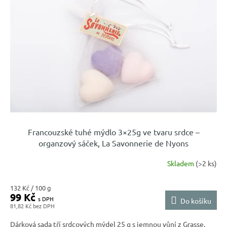
Francouzské tuhé mýdlo 3×25g ve tvaru srdce –
organzový sáček, La Savonnerie de Nyons
Skladem
(>2 ks)
Měrná
132 Kč / 100 g
99 Kč
cena:
Do košíku
81,82 Kč
Dárková sada tří srdcových mýdel 25 g s jemnou vůní z Grasse.