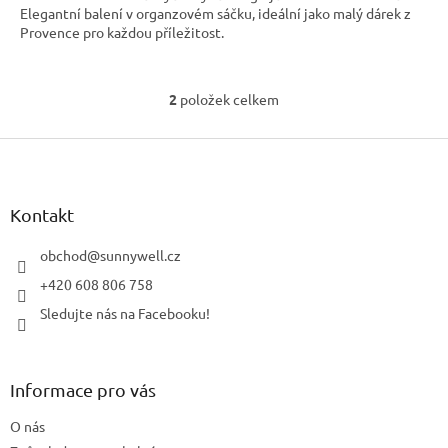
Elegantní balení v organzovém sáčku, ideální jako malý dárek z
Provence pro každou příležitost.
2
položek celkem
O
v
Z
l
á
á
d
p
a
a
Kontakt
c
t
í
í
obchod
@
sunnywell.cz
p
r
+420 608 806 758
v
Sledujte nás na Facebooku!
k
y
v
ý
Informace pro vás
p
i
O nás
s