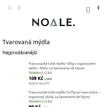
Přejít
na
NÁKUP
obsah
KOŠÍK
Tvarovaná mýdla
Nejprodávanější
Francouzské tuhé mýdlo 100g v organzovém
sáčku – Růže, La Savonnerie de Nyons
Skladem
(>2 ks)
109 Kč
90,08 Kč
Francouzské tuhé mýdlo 3×25g ve tvaru srdce –
organzový sáček, La Savonnerie de Nyons
Skladem
(>2 ks)
99 Kč