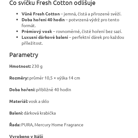
Co svíčku Fresh Cotton odlišuje
Vůně Fresh Cotton
– jemná, čistá a přirozeně svěží.
Doba hoření 40 hodin
– potvrzená výdrž pro tento
formát.
Prémiový vosk
– rovnoměrné, čisté hoření bez sazí.
Luxusní dárkové balení
– perfektní dárek pro každou
příležitost.
Parametry
Hmotnost:
230 g
Rozměry:
průměr 10,5 × výška 14 cm
Doba hoření:
přibližně 40 hodin
Materiál:
vosk a sklo
Balení:
dárková krabička
Řada:
PURA, Mercury Home Fragrance
Vyrobeno v Itálii