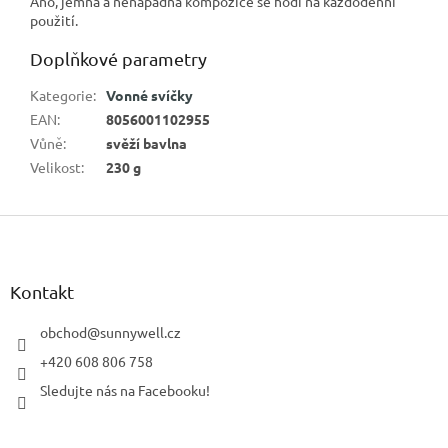
Ano, jemná a nenápadná kompozice se hodí na každodenní
použití.
Doplňkové parametry
Kategorie
:
Vonné svíčky
EAN
:
8056001102955
Vůně
:
svěží bavlna
Velikost
:
230 g
Z
á
p
a
Kontakt
t
í
obchod
@
sunnywell.cz
+420 608 806 758
Sledujte nás na Facebooku!