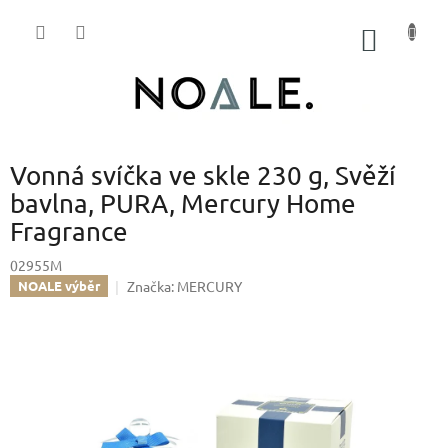
Přejít
na
NÁKUP
obsah
KOŠÍK
Vonná svíčka ve skle 230 g, Svěží
bavlna, PURA, Mercury Home
Fragrance
02955M
Značka:
MERCURY
NOALE výběr