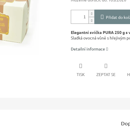
Přidat do koš
Elegantní svíčka PURA 250 g s 
Sladká ovocná vůně s hřejivým po
Detailní informace
TISK
ZEPTAT SE
H
Dop