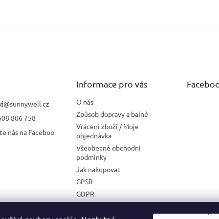
Informace pro vás
Facebo
O nás
d
@
sunnywell.cz
Způsob dopravy a balné
608 806 758
Vrácení zboží / Moje
te nás na Faceboo
objednávka
Všeobecné obchodní
podmínky
Jak nakupovat
GPSR
GDPR
Zásady používání cookies
Velkoobchodní spolupráce