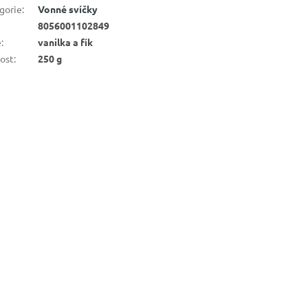
gorie
:
Vonné svíčky
8056001102849
ě
:
vanilka a fík
kost
:
250 g