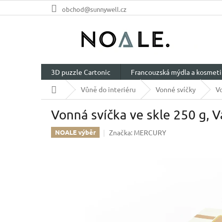
Přejít
obchod@sunnywell.cz
na
obsah
3D puzzle Cartonic
Francouzská mýdla a kosmeti
Domů
Vůně do interiéru
Vonné svíčky
Vo
Vonná svíčka ve skle 250 g, 
Značka:
MERCURY
NOALE výběr