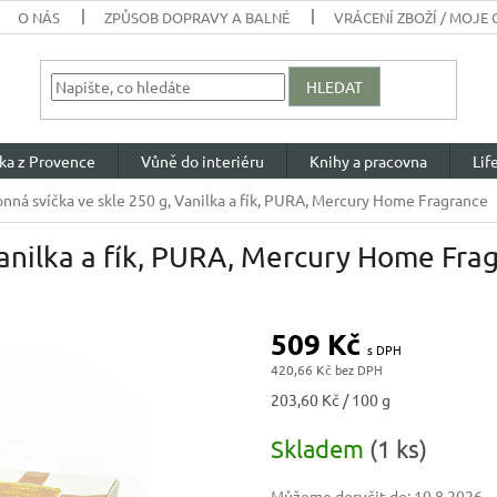
O NÁS
ZPŮSOB DOPRAVY A BALNÉ
VRÁCENÍ ZBOŽÍ / MOJE
HLEDAT
ka z Provence
Vůně do interiéru
Knihy a pracovna
Lif
nná svíčka ve skle 250 g, Vanilka a fík, PURA, Mercury Home Fragrance
Vanilka a fík, PURA, Mercury Home Fra
509 Kč
420,66 Kč
Měrná
203,60 Kč / 100 g
cena:
Skladem
(1 ks)
Můžeme doručit do:
10.8.2026