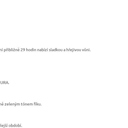
 přibližně 29 hodin nabízí sladkou a hřejivou vůni.
 PURA.
ně zeleným tónem fíku.
lejší období.