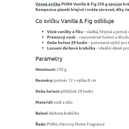
Vonná svíčka
PURA Vanilla & Fig 250 g spojuje kr
Kompozice působí hřejivě i svěže zároveň, díky če
Co svíčku Vanilla & Fig odlišuje
Vůně vanilky a fíku
– sladká, hřejivá a jemně
Prémiový vosk
– rovnoměrné hoření a dlouhá
Doba hoření 29 hodin
– potvrzená výdrž pro 
Luxusní dárková krabička
– ideální dárek pr
Parametry
Hmotnost:
250 g
Rozměry:
průměr 12 × výška 8 cm
Doba hoření:
přibližně 29 hodin
Materiál:
vosk a sklo
Balení:
dárková krabička
Řada:
PURA, Mercury Home Fragrance