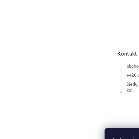
Z
á
p
a
t
Kontakt
í
obcho
+420 
Sleduj
ku!