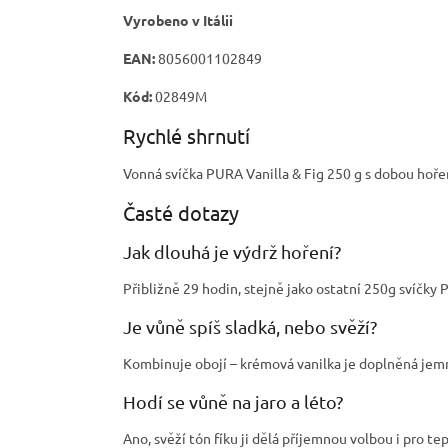
Vyrobeno v Itálii
EAN:
8056001102849
Kód:
02849M
Rychlé shrnutí
Vonná svíčka PURA Vanilla & Fig 250 g s dobou hoření
Časté dotazy
Jak dlouhá je výdrž hoření?
Přibližně 29 hodin, stejně jako ostatní 250g svíčky
Je vůně spíš sladká, nebo svěží?
Kombinuje obojí – krémová vanilka je doplněná jem
Hodí se vůně na jaro a léto?
Ano, svěží tón fíku ji dělá příjemnou volbou i pro tep