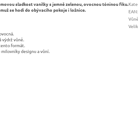
émovou sladkost vanilky s jemně zelenou, ovocnou tóninou fíku.
Kate
muž se hodí do obývacího pokoje i ložnice.
EAN
:
Vůn
Veli
 ovocná.
 výdrž vůně.
tento formát.
o milovníky designu a vůní.