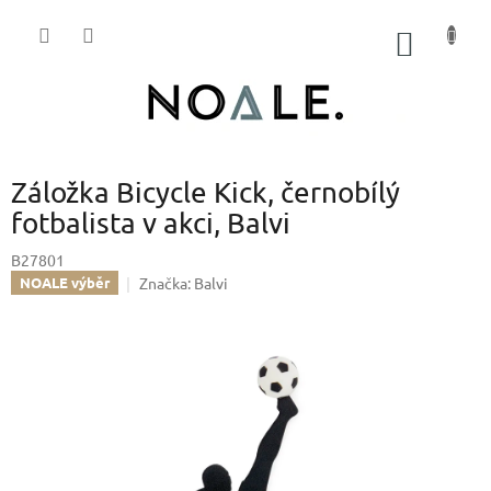
Přejít
na
NÁKUP
obsah
KOŠÍK
Záložka Bicycle Kick, černobílý
fotbalista v akci, Balvi
B27801
Značka:
Balvi
NOALE výběr