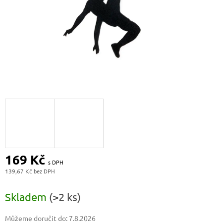
169 Kč
139,67 Kč
Měrná
cena:
Skladem
(>2 ks)
Můžeme doručit do:
7.8.2026