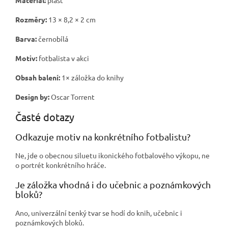
Rozměry:
13 × 8,2 × 2 cm
Barva:
černobílá
Motiv:
fotbalista v akci
Obsah balení:
1× záložka do knihy
Design by:
Oscar Torrent
Časté dotazy
Odkazuje motiv na konkrétního fotbalistu?
Ne, jde o obecnou siluetu ikonického fotbalového výkopu, ne
o portrét konkrétního hráče.
Je záložka vhodná i do učebnic a poznámkových
bloků?
Ano, univerzální tenký tvar se hodí do knih, učebnic i
poznámkových bloků.