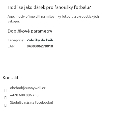
Hodí se jako dárek pro fanoušky fotbalu?
Ano, motiv přímo cílí na milovníky fotbalu a akrobatických
výkopů.
Doplňkové parametry
Kategorie
:
Záložky do knih
EAN
:
8430306278018
Z
á
p
a
Kontakt
t
í
obchod
@
sunnywell.cz
+420 608 806 758
Sledujte nás na Facebooku!