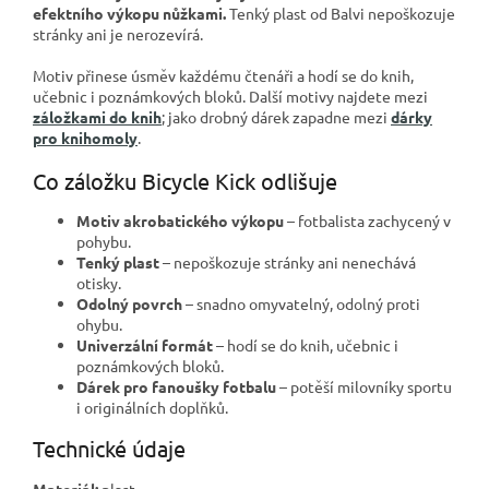
efektního výkopu nůžkami.
Tenký plast od Balvi nepoškozuje
stránky ani je nerozevírá.
Motiv přinese úsměv každému čtenáři a hodí se do knih,
učebnic i poznámkových bloků. Další motivy najdete mezi
záložkami do knih
; jako drobný dárek zapadne mezi
dárky
pro knihomoly
.
Co záložku Bicycle Kick odlišuje
Motiv akrobatického výkopu
– fotbalista zachycený v
pohybu.
Tenký plast
– nepoškozuje stránky ani nenechává
otisky.
Odolný povrch
– snadno omyvatelný, odolný proti
ohybu.
Univerzální formát
– hodí se do knih, učebnic i
poznámkových bloků.
Dárek pro fanoušky fotbalu
– potěší milovníky sportu
i originálních doplňků.
Technické údaje
Materiál:
plast