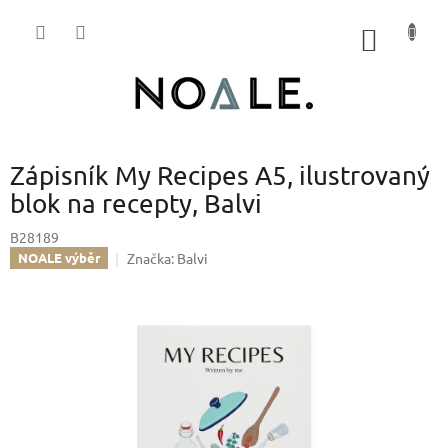
Přejít
na
NÁKUP
obsah
KOŠÍK
Zápisník My Recipes A5, ilustrovaný
blok na recepty, Balvi
B28189
Značka:
Balvi
NOALE výběr