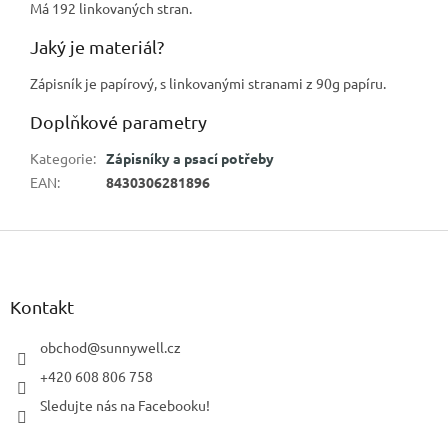
Má 192 linkovaných stran.
Jaký je materiál?
Zápisník je papírový, s linkovanými stranami z 90g papíru.
Doplňkové parametry
Kategorie
:
Zápisníky a psací potřeby
EAN
:
8430306281896
Z
á
p
a
Kontakt
t
í
obchod
@
sunnywell.cz
+420 608 806 758
Sledujte nás na Facebooku!