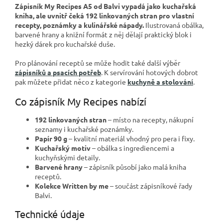
Zápisník My Recipes A5 od Balvi vypadá jako kuchařská
kniha, ale uvnitř čeká 192 linkovaných stran pro vlastní
recepty, poznámky a kulinářské nápady.
Ilustrovaná obálka,
barvené hrany a knižní formát z něj dělají praktický blok i
hezký dárek pro kuchařské duše.
Pro plánování receptů se může hodit také další výběr
zápisníků a psacích potřeb
. K servírování hotových dobrot
pak můžete přidat něco z kategorie
kuchyně a stolování
.
Co zápisník My Recipes nabízí
192 linkovaných stran
– místo na recepty, nákupní
seznamy i kuchařské poznámky.
Papír 90 g
– kvalitní materiál vhodný pro pera i fixy.
Kuchařský motiv
– obálka s ingrediencemi a
kuchyňskými detaily.
Barvené hrany
– zápisník působí jako malá kniha
receptů.
Kolekce Written by me
– součást zápisníkové řady
Balvi.
Technické údaje