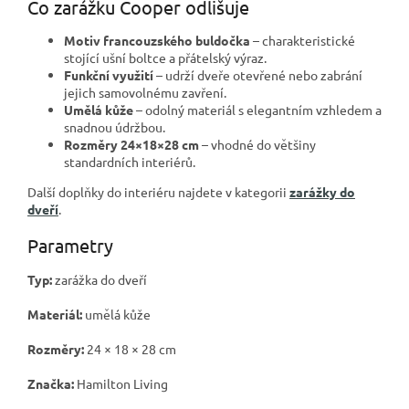
Co zarážku Cooper odlišuje
Motiv francouzského buldočka
– charakteristické
stojící ušní boltce a přátelský výraz.
Funkční využití
– udrží dveře otevřené nebo zabrání
jejich samovolnému zavření.
Umělá kůže
– odolný materiál s elegantním vzhledem a
snadnou údržbou.
Rozměry 24×18×28 cm
– vhodné do většiny
standardních interiérů.
Další doplňky do interiéru najdete v kategorii
zarážky do
dveří
.
Parametry
Typ:
zarážka do dveří
Materiál:
umělá kůže
Rozměry:
24 × 18 × 28 cm
Značka:
Hamilton Living