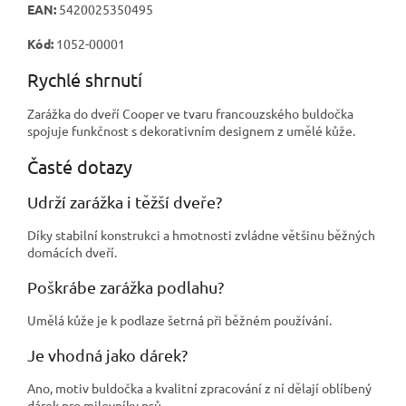
EAN:
5420025350495
Kód:
1052-00001
Rychlé shrnutí
Zarážka do dveří Cooper ve tvaru francouzského buldočka
spojuje funkčnost s dekorativním designem z umělé kůže.
Časté dotazy
Udrží zarážka i těžší dveře?
Díky stabilní konstrukci a hmotnosti zvládne většinu běžných
domácích dveří.
Poškrábe zarážka podlahu?
Umělá kůže je k podlaze šetrná při běžném používání.
Je vhodná jako dárek?
Ano, motiv buldočka a kvalitní zpracování z ní dělají oblíbený
dárek pro milovníky psů.