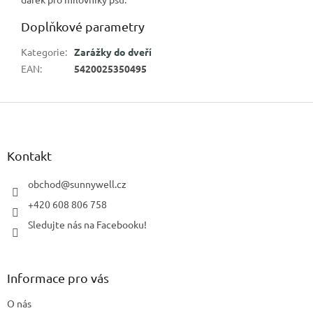
Doplňkové parametry
Kategorie
:
Zarážky do dveří
EAN
:
5420025350495
Z
á
p
a
Kontakt
t
í
obchod
@
sunnywell.cz
+420 608 806 758
Sledujte nás na Facebooku!
Informace pro vás
O nás