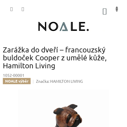
Přejít
na
NÁKUP
obsah
KOŠÍK
Zarážka do dveří – francouzský
buldoček Cooper z umělé kůže,
Hamilton Living
1052-00001
Značka:
HAMILTON LIVING
NOALE výběr