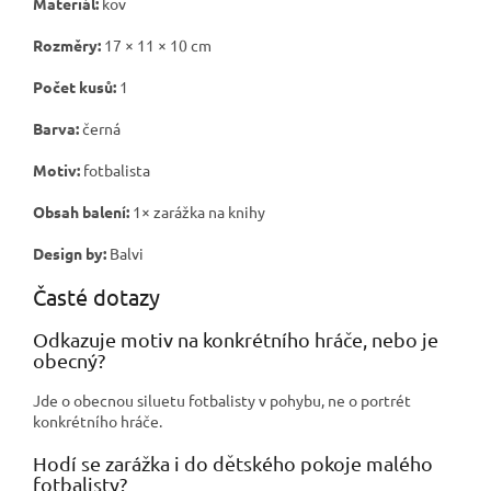
Materiál:
kov
Rozměry:
17 × 11 × 10 cm
Počet kusů:
1
Barva:
černá
Motiv:
fotbalista
Obsah balení:
1× zarážka na knihy
Design by:
Balvi
Časté dotazy
Odkazuje motiv na konkrétního hráče, nebo je
obecný?
Jde o obecnou siluetu fotbalisty v pohybu, ne o portrét
konkrétního hráče.
Hodí se zarážka i do dětského pokoje malého
fotbalisty?