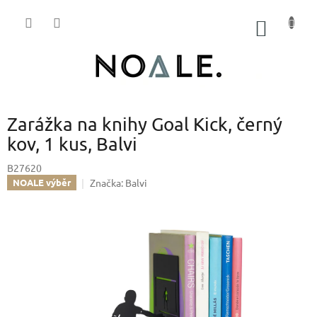
Přejít
na
NÁKUP
obsah
KOŠÍK
Zarážka na knihy Goal Kick, černý
kov, 1 kus, Balvi
B27620
Značka:
Balvi
NOALE výběr