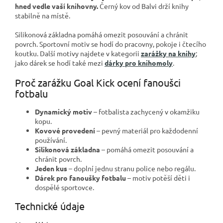
hned vedle vaší knihovny.
Černý kov od Balvi drží knihy
stabilně na místě.
Silikonová základna pomáhá omezit posouvání a chránit
povrch. Sportovní motiv se hodí do pracovny, pokoje i čtecího
koutku. Další motivy najdete v kategorii
zarážky na knihy
;
jako dárek se hodí také mezi
dárky pro knihomoly
.
Proč zarážku Goal Kick ocení fanoušci
fotbalu
Dynamický motiv
– fotbalista zachycený v okamžiku
kopu.
Kovové provedení
– pevný materiál pro každodenní
používání.
Silikonová základna
– pomáhá omezit posouvání a
chránit povrch.
Jeden kus
– doplní jednu stranu police nebo regálu.
Dárek pro fanoušky fotbalu
– motiv potěší děti i
dospělé sportovce.
Technické údaje