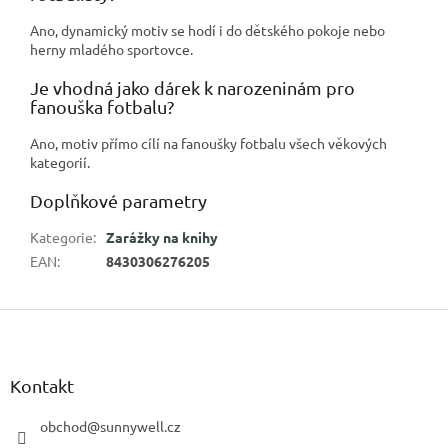
Ano, dynamický motiv se hodí i do dětského pokoje nebo
herny mladého sportovce.
Je vhodná jako dárek k narozeninám pro
fanouška fotbalu?
Ano, motiv přímo cílí na fanoušky fotbalu všech věkových
kategorií.
Doplňkové parametry
Kategorie
:
Zarážky na knihy
EAN
:
8430306276205
Z
á
p
a
Kontakt
t
í
obchod
@
sunnywell.cz