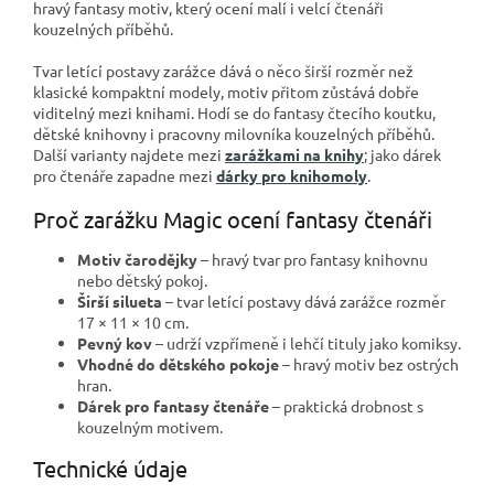
hravý fantasy motiv, který ocení malí i velcí čtenáři
kouzelných příběhů.
Tvar letící postavy zarážce dává o něco širší rozměr než
klasické kompaktní modely, motiv přitom zůstává dobře
viditelný mezi knihami. Hodí se do fantasy čtecího koutku,
dětské knihovny i pracovny milovníka kouzelných příběhů.
Další varianty najdete mezi
zarážkami na knihy
; jako dárek
pro čtenáře zapadne mezi
dárky pro knihomoly
.
Proč zarážku Magic ocení fantasy čtenáři
Motiv čarodějky
– hravý tvar pro fantasy knihovnu
nebo dětský pokoj.
Širší silueta
– tvar letící postavy dává zarážce rozměr
17 × 11 × 10 cm.
Pevný kov
– udrží vzpřímeně i lehčí tituly jako komiksy.
Vhodné do dětského pokoje
– hravý motiv bez ostrých
hran.
Dárek pro fantasy čtenáře
– praktická drobnost s
kouzelným motivem.
Technické údaje