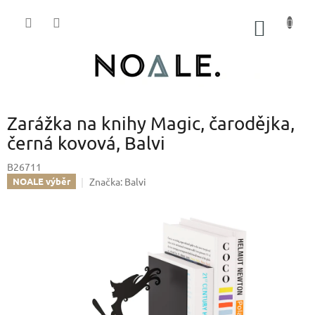
Přejít
na
NÁKUP
obsah
KOŠÍK
Zarážka na knihy Magic, čarodějka,
černá kovová, Balvi
B26711
Značka:
Balvi
NOALE výběr