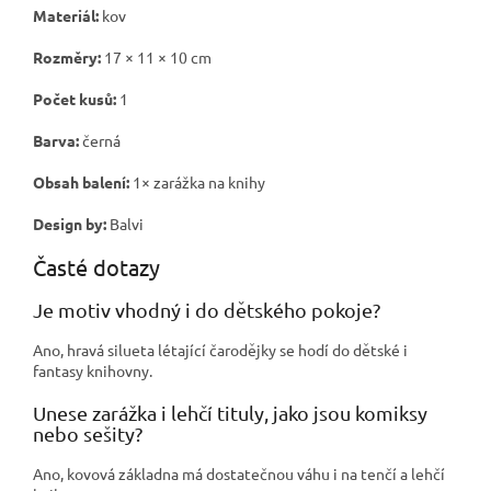
Materiál:
kov
Rozměry:
17 × 11 × 10 cm
Počet kusů:
1
Barva:
černá
Obsah balení:
1× zarážka na knihy
Design by:
Balvi
Časté dotazy
Je motiv vhodný i do dětského pokoje?
Ano, hravá silueta létající čarodějky se hodí do dětské i
fantasy knihovny.
Unese zarážka i lehčí tituly, jako jsou komiksy
nebo sešity?
Ano, kovová základna má dostatečnou váhu i na tenčí a lehčí