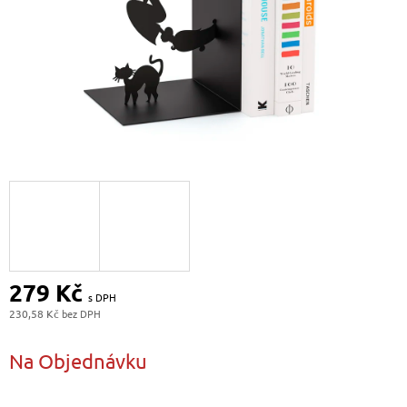
279 Kč
230,58 Kč
Měrná
cena:
Na Objednávku