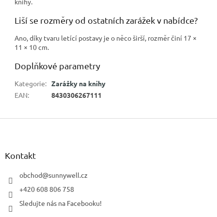
knihy.
Liší se rozměry od ostatních zarážek v nabídce?
Ano, díky tvaru letící postavy je o něco širší, rozměr činí 17 ×
11 × 10 cm.
Doplňkové parametry
Kategorie
:
Zarážky na knihy
EAN
:
8430306267111
Z
á
p
a
Kontakt
t
í
obchod
@
sunnywell.cz
+420 608 806 758
Sledujte nás na Facebooku!