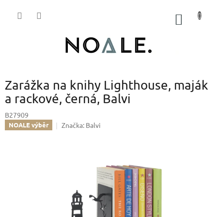
Přejít
na
NÁKUP
obsah
KOŠÍK
Zarážka na knihy Lighthouse, maják
a rackové, černá, Balvi
B27909
Značka:
Balvi
NOALE výběr