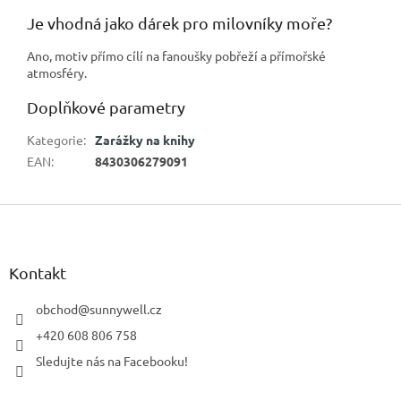
Je vhodná jako dárek pro milovníky moře?
Ano, motiv přímo cílí na fanoušky pobřeží a přímořské
atmosféry.
Doplňkové parametry
Kategorie
:
Zarážky na knihy
EAN
:
8430306279091
Z
á
p
a
Kontakt
t
í
obchod
@
sunnywell.cz
+420 608 806 758
Sledujte nás na Facebooku!