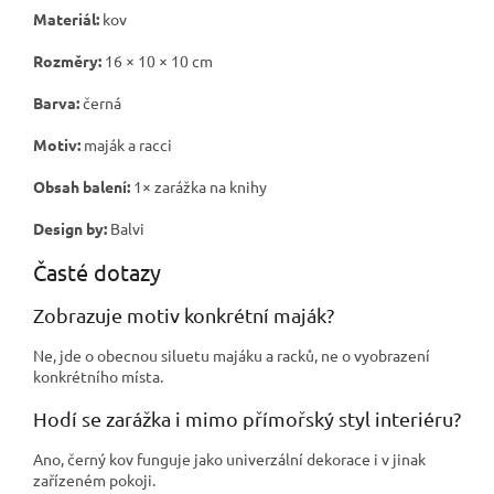
Materiál:
kov
Rozměry:
16 × 10 × 10 cm
Barva:
černá
Motiv:
maják a racci
Obsah balení:
1× zarážka na knihy
Design by:
Balvi
Časté dotazy
Zobrazuje motiv konkrétní maják?
Ne, jde o obecnou siluetu majáku a racků, ne o vyobrazení
konkrétního místa.
Hodí se zarážka i mimo přímořský styl interiéru?
Ano, černý kov funguje jako univerzální dekorace i v jinak
zařízeném pokoji.