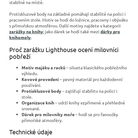
stabilně na místě.
Protiskluzové body na základně pomáhají stabilitě na polici i
pracovním stole. Motiv se hodí do ložnice, pracovny i obýváku
s přímořskou atmosférou. Další motivy najdete v kategorii
zarážky na knihy
; jako dárek se hodí také mezi
dárky pro
knihomoly
.
Proč zarážku Lighthouse ocení milovníci
pobřeží
Motiv majáku a racků
– silueta klasického pobřežního
výhledu.
Kovové provedení
– pevný materiál pro každodenní
používání.
Protiskluzové body
– zajišťují stabilitu na polici i
stole.
Organizace knih
– udrží knihy vzpřímeně a přehledně
srovnané.
Dárek pro milovníky moře
– hodí se pro fanoušky
přímořské atmosféry.
Technické údaje