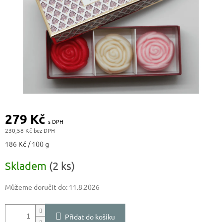
279 Kč
230,58 Kč
Měrná
186 Kč / 100 g
cena:
Skladem
(2 ks)
Můžeme doručit do:
11.8.2026
Přidat do košíku