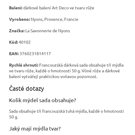
Balení:
dárkové balení Art Deco ve tvaru růže
Vyrobeno:
Nyons, Provence, Francie
Značka:
La Savonnerie de Nyons
Kód:
40102
EAN:
3760231814117
Rychlé shrnutí:
Francouzská dárková sada obsahuje tři mýdla
ve tvaru růže, každé o hmotnosti 50 g. Vůně růže a dárkové
balení vytvářejí praktickou voňavou pozornost.
Časté dotazy
Kolik mýdel sada obsahuje?
Sada obsahuje tři francouzská tuhá mýdla, každé o hmotnosti
50 g.
Jaký mají mýdla tvar?