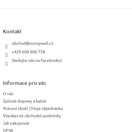
Z
á
p
a
Kontakt
t
í
obchod
@
sunnywell.cz
+420 608 806 758
Sledujte nás na Facebooku!
Informace pro vás
O nás
Způsob dopravy a balné
Vrácení zboží / Moje objednávka
Všeobecné obchodní podmínky
Jak nakupovat
GPSR