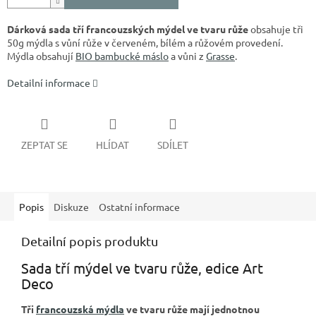
Dárková sada tří francouzských mýdel ve tvaru růže
obsahuje tři
50g mýdla s vůní růže v červeném, bílém a růžovém provedení.
Mýdla obsahují
BIO bambucké máslo
a vůni z
Grasse
.
Detailní informace
ZEPTAT SE
HLÍDAT
SDÍLET
Popis
Diskuze
Ostatní informace
Detailní popis produktu
Sada tří mýdel ve tvaru růže, edice Art
Deco
Tři
francouzská mýdla
ve tvaru růže mají jednotnou