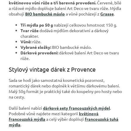
květinovou vůni růže a tři barevná provedení.
Červené, bílé
a růžové mýdlo doplňuje balení Art Deco ve tvaru růže. Mýdla
obsahují
BIO bambucké máslo
a vůně pocházejí z
Grasse
.
Tři mýdla po 50 g
nabízejí celkovou hmotnost 150 g.
Tvar růže
dodává mýdlům dekorativní a dárkový
charakter.
Vůně:
růže.
Vybrané složky:
BIO bambucké máslo.
Dárkové provedení:
dárkové balení Art Deco ve tvaru
růže.
Stylový vintage dárek z Provence
Sada se hodí jako samostatná kosmetická pozornost,
romantický dárek nebo doplněk k většímu dárkovému balení.
Malý 50g formát je praktický také do koupelny pro hosty nebo
na cesty.
Další balení nabízí
dárkové sety francouzských mýdel
.
Podobné vůně najdete mezi kategorií
květinová
francouzská mýdla
a celý výběr doplňují
francouzská tuhá
mýdla
.