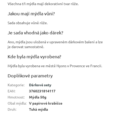
Všechna tři mýdla mají dekorativní tvar růže.
Jakou mají mýdla vůni?
Sada obsahuje vůně růže.
Je sada vhodná jako dárek?
Ano, mýdla jsou uložená v upraveném dárkovém balení a lze
je darovat samostatně.
Kde byla mýdla vyrobena?
Mýdla byla vyrobena ve městě Nyons v Provence ve Francii.
Doplňkové parametry
Kategorie
:
Dárkové sety
EAN
:
3760231814117
Hmotnost
:
Mýdla 50g
Obal mýdla
:
V papírové krabičce
Druh
:
Tuhá mýdla