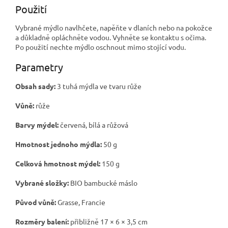
Použití
Vybrané mýdlo navlhčete, napěňte v dlaních nebo na pokožce
a důkladně opláchněte vodou. Vyhněte se kontaktu s očima.
Po použití nechte mýdlo oschnout mimo stojící vodu.
Parametry
Obsah sady:
3 tuhá mýdla ve tvaru růže
Vůně:
růže
Barvy mýdel:
červená, bílá a růžová
Hmotnost jednoho mýdla:
50 g
Celková hmotnost mýdel:
150 g
Vybrané složky:
BIO bambucké máslo
Původ vůně:
Grasse, Francie
Rozměry balení:
přibližně 17 × 6 × 3,5 cm