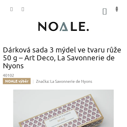
Přejít
na
NÁKUP
obsah
KOŠÍK
Dárková sada 3 mýdel ve tvaru růže
50 g – Art Deco, La Savonnerie de
Nyons
40102
Značka:
La Savonnerie de Nyons
NOALE výběr