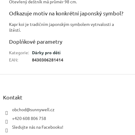
Otevřený deštník má průměr 98 cm.
Odkazuje motiv na konkrétní japonský symbol?
Kapr koi je tradičním japonským symbolem vytrvalosti a
štěstí.
Doplňkové parametry
Kategorie
:
Dárky pro děti
EAN
:
8430306281414
Z
á
p
a
Kontakt
t
í
obchod
@
sunnywell.cz
+420 608 806 758
Sledujte nás na Facebooku!