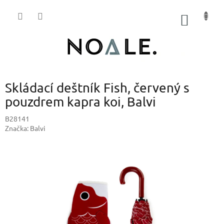
Přejít
na
NÁKUP
obsah
KOŠÍK
Skládací deštník Fish, červený s
pouzdrem kapra koi, Balvi
B28141
Značka:
Balvi