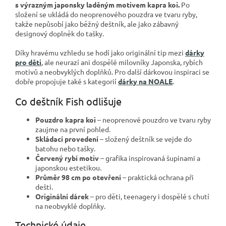
s výrazným japonsky laděným motivem kapra koi.
Po
složení se ukládá do neoprenového pouzdra ve tvaru ryby,
takže nepůsobí jako běžný deštník, ale jako zábavný
designový doplněk do tašky.
Díky hravému vzhledu se hodí jako originální tip mezi
dárky
pro děti
, ale neurazí ani dospělé milovníky Japonska, rybích
motivů a neobvyklých doplňků. Pro další dárkovou inspiraci se
dobře propojuje také s kategorií
dárky na NOALE
.
Co deštník Fish odlišuje
Pouzdro kapra koi
– neoprenové pouzdro ve tvaru ryby
zaujme na první pohled.
Skládací provedení
– složený deštník se vejde do
batohu nebo tašky.
Červený rybí motiv
– grafika inspirovaná šupinami a
japonskou estetikou.
Průměr 98 cm po otevření
– praktická ochrana při
dešti.
Originální dárek
– pro děti, teenagery i dospělé s chutí
na neobvyklé doplňky.
Technické údaje