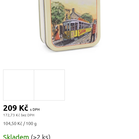
209 Kč
172,73 Kč
Měrná
104,50 Kč / 100 g
cena:
Skladem
(>2 ks)