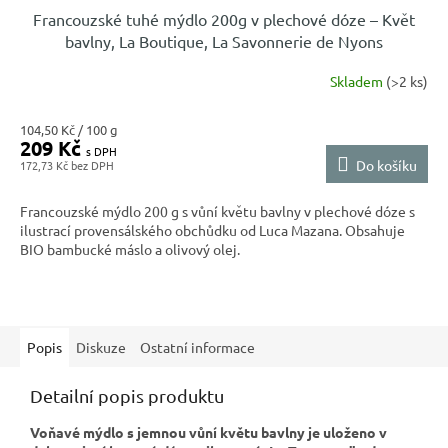
Francouzské tuhé mýdlo 200g v plechové dóze – Květ
bavlny, La Boutique, La Savonnerie de Nyons
Skladem
(>2 ks)
Měrná
104,50 Kč / 100 g
209 Kč
cena:
Do košíku
172,73 Kč
Francouzské mýdlo 200 g s vůní květu bavlny v plechové dóze s
ilustrací provensálského obchůdku od Luca Mazana. Obsahuje
BIO bambucké máslo a olivový olej.
Popis
Diskuze
Ostatní informace
Detailní popis produktu
Voňavé mýdlo s jemnou vůní květu bavlny je uloženo v