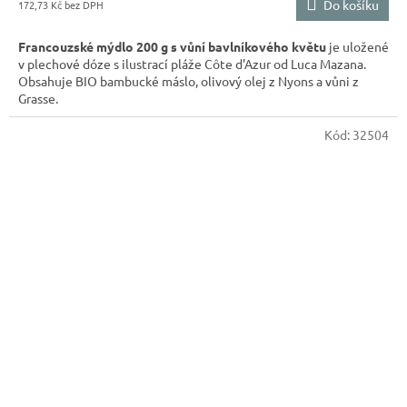
Do košíku
172,73 Kč
Francouzské mýdlo 200 g s vůní bavlníkového květu
je uložené
v plechové dóze s ilustrací pláže Côte d'Azur od Luca Mazana.
Obsahuje BIO bambucké máslo, olivový olej z Nyons a vůni z
Grasse.
Kód:
32504