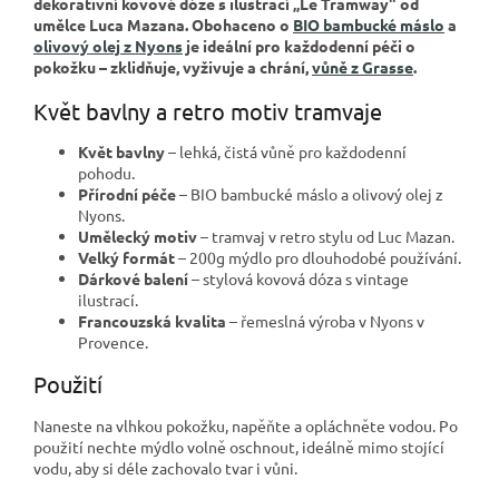
dekorativní kovové dóze s ilustrací „Le Tramway" od
umělce Luca Mazana. Obohaceno o
BIO bambucké máslo
a
olivový olej z Nyons
je ideální pro každodenní péči o
pokožku – zklidňuje, vyživuje a chrání,
vůně z Grasse
.
Květ bavlny a retro motiv tramvaje
Květ bavlny
– lehká, čistá vůně pro každodenní
pohodu.
Přírodní péče
– BIO bambucké máslo a olivový olej z
Nyons.
Umělecký motiv
– tramvaj v retro stylu od Luc Mazan.
Velký formát
– 200g mýdlo pro dlouhodobé používání.
Dárkové balení
– stylová kovová dóza s vintage
ilustrací.
Francouzská kvalita
– řemeslná výroba v Nyons v
Provence.
Použití
Naneste na vlhkou pokožku, napěňte a opláchněte vodou. Po
použití nechte mýdlo volně oschnout, ideálně mimo stojící
vodu, aby si déle zachovalo tvar i vůni.