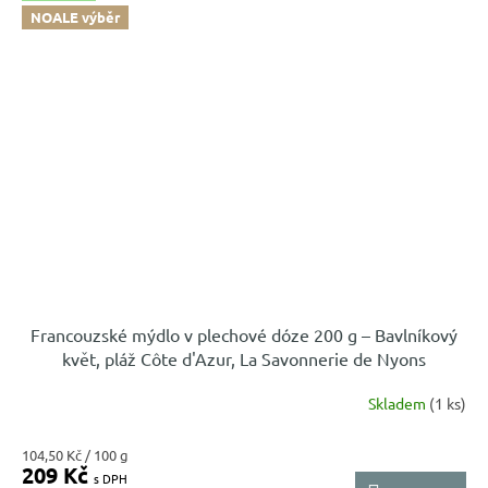
NOALE výběr
Francouzské mýdlo v plechové dóze 200 g – Bavlníkový
květ, pláž Côte d'Azur, La Savonnerie de Nyons
Skladem
(1 ks)
Měrná
104,50 Kč / 100 g
209 Kč
cena: