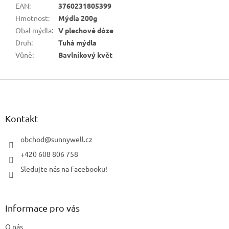
EAN
:
3760231805399
Hmotnost
:
Mýdla 200g
Obal mýdla
:
V plechové dóze
Druh
:
Tuhá mýdla
Vůně
:
Bavlníkový květ
Z
á
p
a
Kontakt
t
í
obchod
@
sunnywell.cz
+420 608 806 758
Sledujte nás na Facebooku!
Informace pro vás
O nás