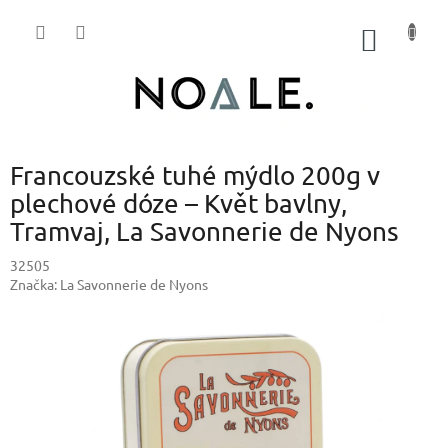
Přejít
na
NÁKUP
obsah
KOŠÍK
Francouzské tuhé mýdlo 200g v
plechové dóze – Květ bavlny,
Tramvaj, La Savonnerie de Nyons
32505
Značka:
La Savonnerie de Nyons