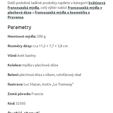
Další podobně laděné produkty najdete v kategorii
květinová
francouzská mýdla
, celý výběr nabízí
francouzská mýdla v
plechové dóze
a
francouzská mýdla a kosmetika z
Provence
.
Parametry
Hmotnost mýdla:
200 g
Rozměry dózy:
cca 11,2 × 7,7 × 3,8 cm
Vůně:
květ bavlny
Kolekce:
mýdla v plechové dóze
Balení:
plechová dóza s víkem, celofánový obal
Ilustrace:
Luc Mazan, motiv „Le Tramway"
Země původu:
Francie
Kód:
32505