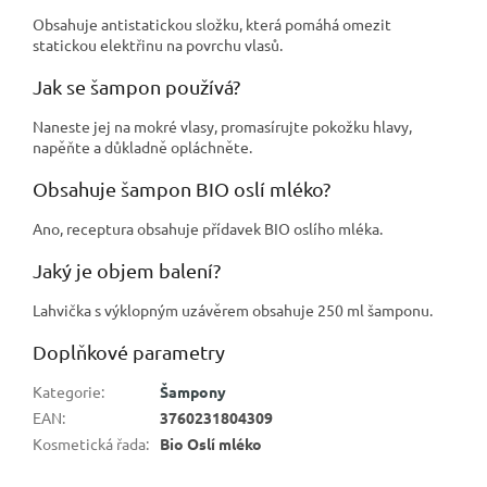
Obsahuje antistatickou složku, která pomáhá omezit
statickou elektřinu na povrchu vlasů.
Jak se šampon používá?
Naneste jej na mokré vlasy, promasírujte pokožku hlavy,
napěňte a důkladně opláchněte.
Obsahuje šampon BIO oslí mléko?
Ano, receptura obsahuje přídavek BIO oslího mléka.
Jaký je objem balení?
Lahvička s výklopným uzávěrem obsahuje 250 ml šamponu.
Doplňkové parametry
Kategorie
:
Šampony
EAN
:
3760231804309
Kosmetická řada
:
Bio Oslí mléko