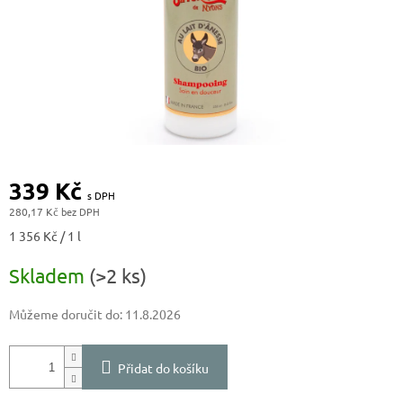
339 Kč
280,17 Kč
Měrná
1 356 Kč / 1 l
cena:
Skladem
(>2 ks)
Můžeme doručit do:
11.8.2026
Přidat do košíku