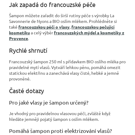
Jak zapadá do francouzské péče
Šampon můžete zařadit do širší rutiny péče s výrobky La
Savonnerie de Nyons a BIO oslím mlékem. Prohlédněte si
také
francouzskou péči o vlasy
,
francouzskou pečující
kosmetiku
a celý výběr
francouzských mýdel a kosmetiky z
Provence
.
Rychlé shrnutí
Francouzský šampon 250 ml s přídavkem BIO oslího mléka pro
pravidelné mytí vlasů. Vytváří lehkou pěnu, pomáhá omezit
statickou elektřinu a zanechává vlasy čisté, hebké a jemně
provoněné.
Časté dotazy
Pro jaké vlasy je šampon určený?
Je vhodný pro pravidelnou vlasovou péči, zvláště když
hledáte jemněji pojatý šampon s oslím mlékem.
Pomáhá šampon proti elektrizování vlasů?