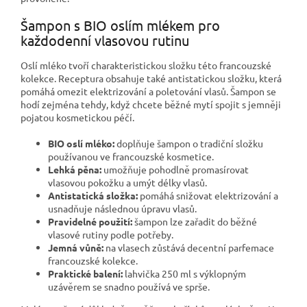
Šampon s BIO oslím mlékem pro
každodenní vlasovou rutinu
Oslí mléko tvoří charakteristickou složku této francouzské
kolekce. Receptura obsahuje také antistatickou složku, která
pomáhá omezit elektrizování a poletování vlasů. Šampon se
hodí zejména tehdy, když chcete běžné mytí spojit s jemněji
pojatou kosmetickou péčí.
BIO oslí mléko:
doplňuje šampon o tradiční složku
používanou ve francouzské kosmetice.
Lehká pěna:
umožňuje pohodlně promasírovat
vlasovou pokožku a umýt délky vlasů.
Antistatická složka:
pomáhá snižovat elektrizování a
usnadňuje následnou úpravu vlasů.
Pravidelné použití:
šampon lze zařadit do běžné
vlasové rutiny podle potřeby.
Jemná vůně:
na vlasech zůstává decentní parfemace
francouzské kolekce.
Praktické balení:
lahvička 250 ml s výklopným
uzávěrem se snadno používá ve sprše.