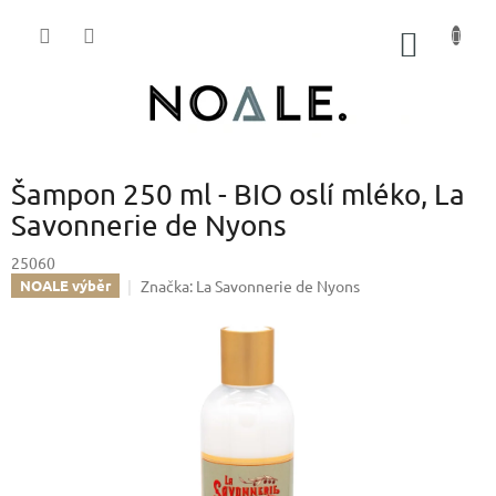
Přejít
na
NÁKUP
obsah
KOŠÍK
Šampon 250 ml - BIO oslí mléko, La
Savonnerie de Nyons
25060
Značka:
La Savonnerie de Nyons
NOALE výběr