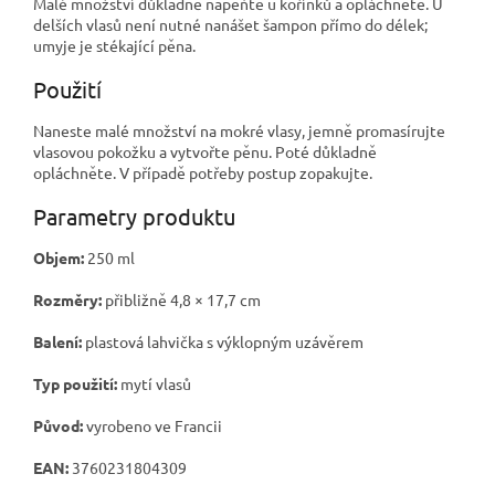
Malé množství důkladně napěňte u kořínků a opláchněte. U
delších vlasů není nutné nanášet šampon přímo do délek;
umyje je stékající pěna.
Použití
Naneste malé množství na mokré vlasy, jemně promasírujte
vlasovou pokožku a vytvořte pěnu. Poté důkladně
opláchněte. V případě potřeby postup zopakujte.
Parametry produktu
Objem:
250 ml
Rozměry:
přibližně 4,8 × 17,7 cm
Balení:
plastová lahvička s výklopným uzávěrem
Typ použití:
mytí vlasů
Původ:
vyrobeno ve Francii
EAN:
3760231804309