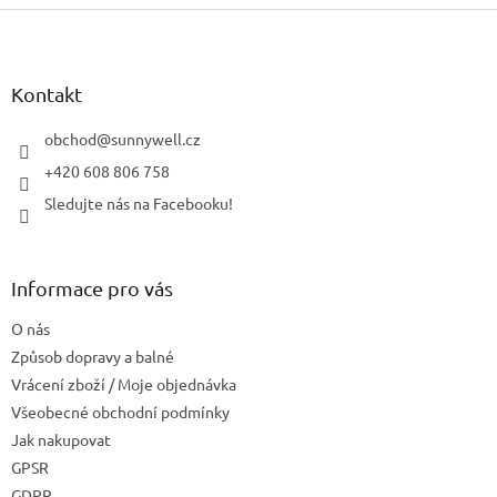
Z
á
p
a
Kontakt
t
í
obchod
@
sunnywell.cz
+420 608 806 758
Sledujte nás na Facebooku!
Informace pro vás
O nás
Způsob dopravy a balné
Vrácení zboží / Moje objednávka
Všeobecné obchodní podmínky
Jak nakupovat
GPSR
GDPR