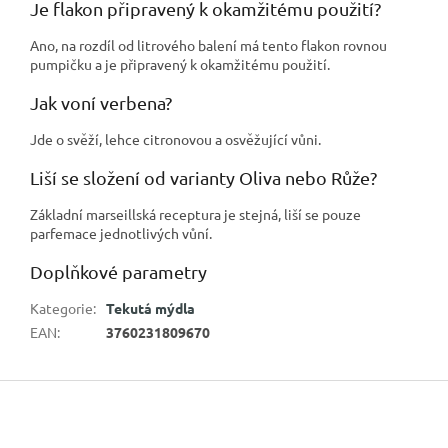
Je flakon připravený k okamžitému použití?
Ano, na rozdíl od litrového balení má tento flakon rovnou
pumpičku a je připravený k okamžitému použití.
Jak voní verbena?
Jde o svěží, lehce citronovou a osvěžující vůni.
Liší se složení od varianty Oliva nebo Růže?
Základní marseillská receptura je stejná, liší se pouze
parfemace jednotlivých vůní.
Doplňkové parametry
Kategorie
:
Tekutá mýdla
EAN
:
3760231809670
Z
á
p