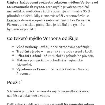
Užijte si každodenní svěžest s tekutým mýdlem Verbena od
La Savonnerie de Nyons.
Toto mýdlo je vařeno tradiční
marseillskou metodou v kotli a obsahuje minimálně 95 %
přírodních složek. Díky citrusově svěží verbenové vůni z
Grasse
dodá vaší koupelně nebo kuchyni dotek Provence.
Flakon s praktickou pumpičkou je ideální pro rychlé a
hygienické použití.
Co tekuté mýdlo Verbena odlišuje
Vůně verbeny
– svěží, lehce citronová a osvěžující.
Tradiční výroba
– marseillská metoda vaření v kotli.
Přírodní složení
– až 95 % složek přírodního původu.
Flakon s pumpičkou
– pohodlné a hygienické
dávkování.
Vyrobeno ve Francii
– řemeslná kvalita z Nyons v
Provence.
Použití
Stiskněte pumpičku a naneste mýdlo na navlhčené ruce,
napěňte a opláchněte vodou.
Další tekutá mýdla najdete v kategorii
francouzská tekutá