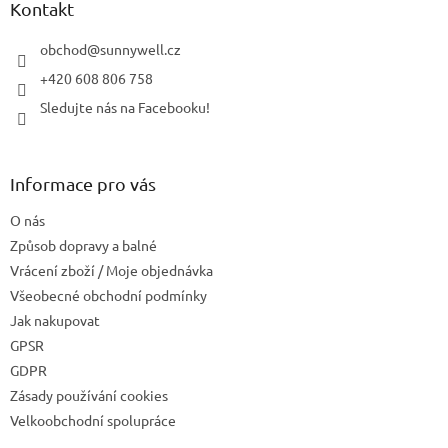
a
Kontakt
t
í
obchod
@
sunnywell.cz
+420 608 806 758
Sledujte nás na Facebooku!
Informace pro vás
O nás
Způsob dopravy a balné
Vrácení zboží / Moje objednávka
Všeobecné obchodní podmínky
Jak nakupovat
GPSR
GDPR
Zásady používání cookies
Velkoobchodní spolupráce