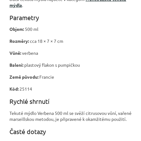
mýdla
.
Parametry
Objem:
500 ml
Rozměry:
cca 18 × 7 × 7 cm
Vůně:
verbena
Balení:
plastový flakon s pumpičkou
Země původu:
Francie
Kód:
25114
Rychlé shrnutí
Tekuté mýdlo Verbena 500 ml se svěží citrusovou vůní, vařené
marseillskou metodou, je připravené k okamžitému použití.
Časté dotazy