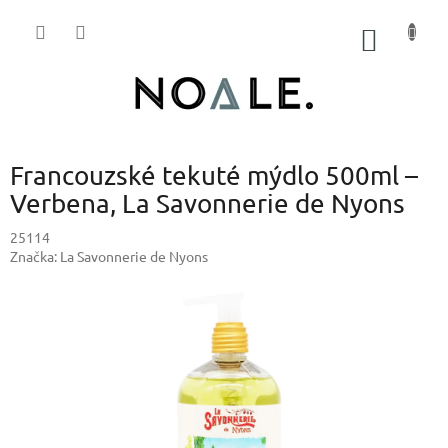
Přejít
na
NÁKUP
obsah
KOŠÍK
Francouzské tekuté mýdlo 500ml –
Verbena, La Savonnerie de Nyons
25114
Značka:
La Savonnerie de Nyons