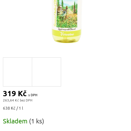
319 Kč
263,64 Kč
Měrná
638 Kč / 1 l
cena:
Skladem
(1 ks)