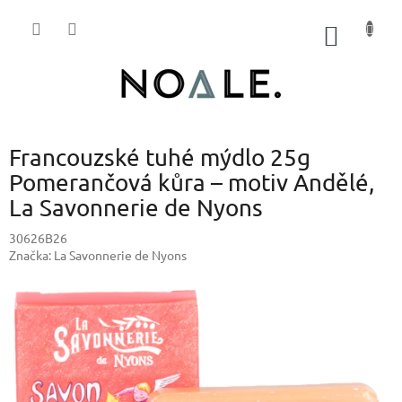
Přejít
na
NÁKUP
obsah
KOŠÍK
Francouzské tuhé mýdlo 25g
Pomerančová kůra – motiv Andělé,
La Savonnerie de Nyons
30626B26
Značka:
La Savonnerie de Nyons