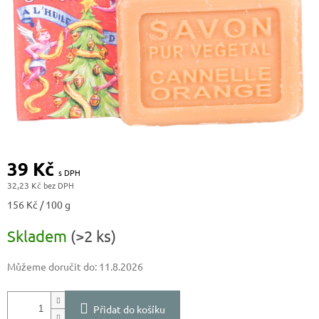
39 Kč
32,23 Kč
Měrná
156 Kč / 100 g
cena:
Skladem
(>2 ks)
Můžeme doručit do:
11.8.2026
Přidat do košíku