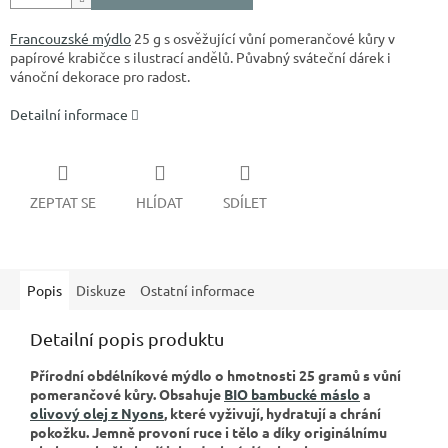
Francouzské mýdlo
25 g s osvěžující vůní pomerančové kůry v
papírové krabičce s ilustrací andělů. Půvabný sváteční dárek i
vánoční dekorace pro radost.
Detailní informace
ZEPTAT SE
HLÍDAT
SDÍLET
Popis
Diskuze
Ostatní informace
Detailní popis produktu
Přírodní obdélníkové mýdlo o hmotnosti 25 gramů s vůní
pomerančové kůry. Obsahuje
BIO bambucké máslo
a
olivový olej z Nyons
, které vyživují, hydratují a chrání
pokožku. Jemně provoní ruce i tělo a díky originálnímu