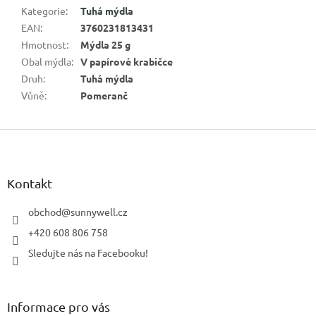
Kategorie
:
Tuhá mýdla
EAN
:
3760231813431
Hmotnost
:
Mýdla 25 g
Obal mýdla
:
V papírové krabičce
Druh
:
Tuhá mýdla
Vůně
:
Pomeranč
Z
á
p
a
Kontakt
t
í
obchod
@
sunnywell.cz
+420 608 806 758
Sledujte nás na Facebooku!
Informace pro vás