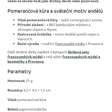
obalu se skvěle hodí jako drobný dárek nebo pozornost.
Pomerančová kůra a sváteční motiv andělů
Vůně pomerančové kůry
– svěží a energizující aroma.
Přírodní složení
– s BIO bambuckým máslem a
olivovým olejem z Nyons.
Ilustrovaná krabička
– motiv Andělé potěší nejen o
Vánocích.
Ruční výroba
– tradiční
francouzské mýdlo
z Provence.
Další drobné dárky najdete v kategorii
dárkové sety
francouzských mýdel
a celý výběr
francouzských mýdel a
kosmetiky z Provence
.
Parametry
Hmotnost:
25 g
Rozměry:
6,5 × 4,5 × 1,5 cm
Vůně:
pomerančová kůra
Balení:
papírová krabička