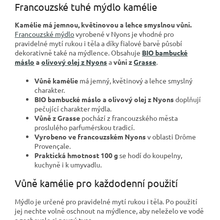
Francouzské tuhé mýdlo kamélie
Kamélie má jemnou, květinovou a lehce smyslnou vůni.
Francouzské mýdlo
vyrobené v Nyons je vhodné pro
pravidelné mytí rukou i těla a díky fialové barvě působí
dekorativně také na mýdlence. Obsahuje
BIO bambucké
máslo
a
olivový olej z Nyons
a
vůni z
Grasse
.
Vůně kamélie
má jemný, květinový a lehce smyslný
charakter.
BIO bambucké máslo a olivový olej z Nyons
doplňují
pečující charakter mýdla.
Vůně z Grasse
pochází z francouzského města
proslulého parfumérskou tradicí.
Vyrobeno ve francouzském Nyons
v oblasti Drôme
Provençale.
Praktická hmotnost 100 g
se hodí do koupelny,
kuchyně i k umyvadlu.
Vůně kamélie pro každodenní použití
Mýdlo je určené pro pravidelné mytí rukou i těla. Po použití
jej nechte volně oschnout na mýdlence, aby neleželo ve vodě
a zachovalo si pevný tvar.