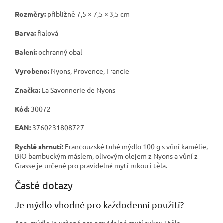
Rozměry:
přibližně 7,5 × 7,5 × 3,5 cm
Barva:
fialová
Balení:
ochranný obal
Vyrobeno:
Nyons, Provence, Francie
Značka:
La Savonnerie de Nyons
Kód:
30072
EAN:
3760231808727
Rychlé shrnutí:
Francouzské tuhé mýdlo 100 g s vůní kamélie,
BIO bambuckým máslem, olivovým olejem z Nyons a vůní z
Grasse je určené pro pravidelné mytí rukou i těla.
Časté dotazy
Je mýdlo vhodné pro každodenní použití?
Ano, mýdlo je určené pro pravidelné mytí rukou i těla.