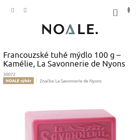
Přejít
na
NÁKUP
obsah
KOŠÍK
Francouzské tuhé mýdlo 100 g –
Kamélie, La Savonnerie de Nyons
30072
Značka:
La Savonnerie de Nyons
NOALE výběr