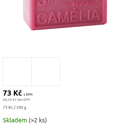
73 Kč
60,33 Kč
Měrná
73 Kč / 100 g
cena:
Skladem
(>2 ks)