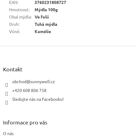
EAN
:
3760231808727
Hmotnost
:
Mýdla 100g
Obal mýdla
:
Ve folii
Druh
:
Tuhá mýdla
Vůně
:
Kamélie
Z
á
p
a
Kontakt
t
í
obchod
@
sunnywell.cz
+420 608 806 758
Sledujte nás na Facebooku!
Informace pro vás
O nás