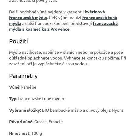
Další podobné vůně najdete v kategorii
květinová
francouzská mýdla
. Celý výběr nabízí
francouzská tuhá
mýdla
a další francouzskou péči představují
francouzská
mýdla a kosmetika z Provence
.
Použití
Mýdlo navlhčete, napěňte v dlaních nebo na pokožce a poté
důkladně opláchněte vodou. Vyhněte se kontaktu s očima. Při
zasažení očí je vypláchněte čistou vodou.
Parametry
Vůně:
kamélie
Typ:
francouzské tuhé mýdlo
Vybrané složky:
BIO bambucké máslo a olivový olej z Nyons
Původ vůně:
Grasse, Francie
Hmotnost:
100 g