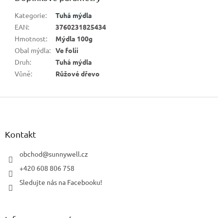
Kategorie
:
Tuhá mýdla
EAN
:
3760231825434
Hmotnost
:
Mýdla 100g
Obal mýdla
:
Ve folii
Druh
:
Tuhá mýdla
Vůně
:
Růžové dřevo
Z
á
p
a
Kontakt
t
í
obchod
@
sunnywell.cz
+420 608 806 758
Sledujte nás na Facebooku!