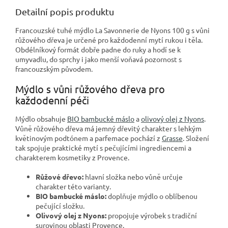
Detailní popis produktu
Francouzské tuhé mýdlo La Savonnerie de Nyons 100 g s vůni
růžového dřeva je určené pro každodenní mytí rukou i těla.
Obdélníkový formát dobře padne do ruky a hodí se k
umyvadlu, do sprchy i jako menší voňavá pozornost s
francouzským původem.
Mýdlo s vůni růžového dřeva pro
každodenní péči
Mýdlo obsahuje
BIO bambucké máslo
a
olivový olej z Nyons
.
Vůně růžového dřeva má jemný dřevitý charakter s lehkým
květinovým podtónem a parfemace pochází z
Grasse
. Složení
tak spojuje praktické mytí s pečujícími ingrediencemi a
charakterem kosmetiky z Provence.
Růžové dřevo:
hlavní složka nebo vůně určuje
charakter této varianty.
BIO bambucké máslo:
doplňuje mýdlo o oblíbenou
pečující složku.
Olivový olej z Nyons:
propojuje výrobek s tradiční
surovinou oblasti Provence.