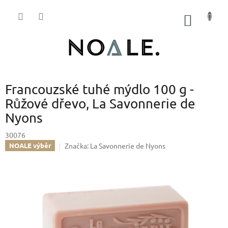
Přejít
na
NÁKUP
obsah
KOŠÍK
Francouzské tuhé mýdlo 100 g -
Růžové dřevo, La Savonnerie de
Nyons
30076
Značka:
La Savonnerie de Nyons
NOALE výběr