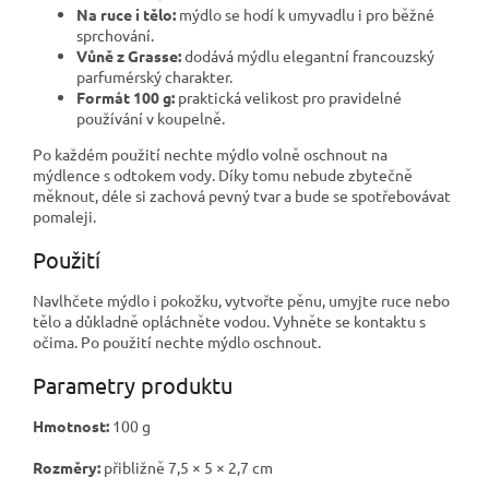
Na ruce i tělo:
mýdlo se hodí k umyvadlu i pro běžné
sprchování.
Vůně z Grasse:
dodává mýdlu elegantní francouzský
parfumérský charakter.
Formát 100 g:
praktická velikost pro pravidelné
používání v koupelně.
Po každém použití nechte mýdlo volně oschnout na
mýdlence s odtokem vody. Díky tomu nebude zbytečně
měknout, déle si zachová pevný tvar a bude se spotřebovávat
pomaleji.
Použití
Navlhčete mýdlo i pokožku, vytvořte pěnu, umyjte ruce nebo
tělo a důkladně opláchněte vodou. Vyhněte se kontaktu s
očima. Po použití nechte mýdlo oschnout.
Parametry produktu
Hmotnost:
100 g
Rozměry:
přibližně 7,5 × 5 × 2,7 cm