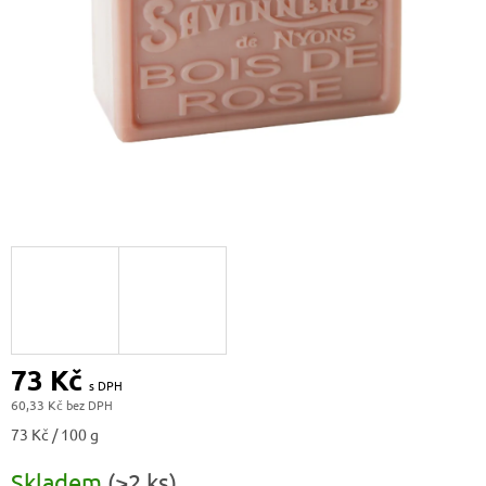
73 Kč
60,33 Kč
Měrná
73 Kč / 100 g
cena:
Skladem
(>2 ks)